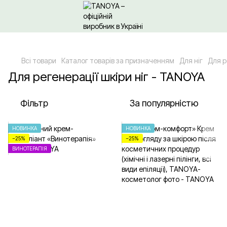
Щодо гуртових/ОПТових закупівель Клікайте сюди
Всі товари
Каталог товарів за призначенням
Для ніг
Для р
Для регенерації шкіри ніг - TANOYA
Фільтр
За популярністю
НОВИНКА
НОВИНКА
−25%
−25%
ВИНОТЕРАПІЯ