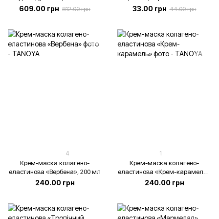
косметичних процедур (хімічні і
лазерних та ін’єкційних
609.00 грн
33.00 грн
812.00 грн
44.00 грн
лазерні пілінги, всі види
процедур, 4 мл (тестер)
епіляції), TANOYA-косметолог,
100 мл
4
1
Крем-маска колагено-
Крем-маска колагено-
еластинова «Вербена», 200 мл
еластинова «Крем-карамель»,
200 мл
240.00 грн
240.00 грн