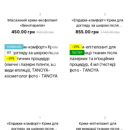
3
5
Масажний крем-ексфоліант
«Епідерм-комфорт» Крем для
«Винотерапія»
догляду за шкірою після
косметичних процедур (хімічні і
450.00 грн
855.00 грн
600.00 грн
1 140.00 грн
лазерні пілінги, всі види
епіляції), TANOYA-косметолог,
200 мл
НОВИНКА
−25%
ХІТ
ТЕСТЕР
−25%
1
2
«Епідерм-комфорт» Крем для
Крем-епітелізант для
догляду за шкірою після
регенерації тканин після