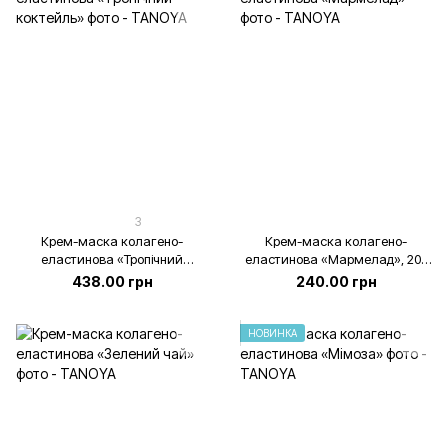
3
Крем-маска колагено-
Крем-маска колагено-
еластинова «Тропічний
еластинова «Мармелад», 200
коктейль», 500 мл
мл
438.00 грн
240.00 грн
НОВИНКА