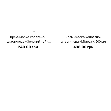
2
Крем-маска колагено-
Крем-маска колагено-
еластинова «Зелений чай»,
еластинова «Мімоза», 500 мл
200 мл
240.00 грн
438.00 грн