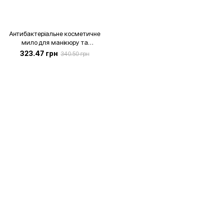
Антибактеріальне косметичне
мило для манікюру та
педикюру, 500 мл
323.47 грн
340.50 грн