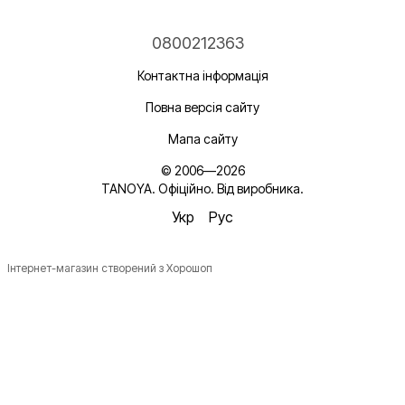
0800212363
Контактна інформація
Повна версія сайту
Мапа сайту
© 2006—2026
TANOYA. Офіційно. Від виробника.
Укр
Рус
Інтернет-магазин створений з Хорошоп
Новинки, ідеї для догляду та знижки — підписка, що
надихає!
Плюс —
секретний промокод
в першому листі*
*Промокод діє один раз і лише для роздрібних замовлень.