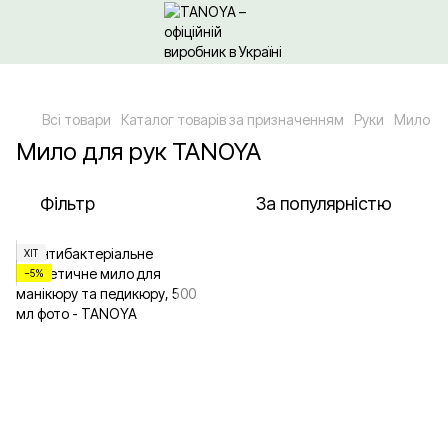
Щодо гуртових/ОПТових закупівель Клікайте сюди
Всі товари
Каталог товарів за призначенням
Руки
Мило
Мило для рук TANOYA
Фільтр
За популярністю
ХІТ
−5%