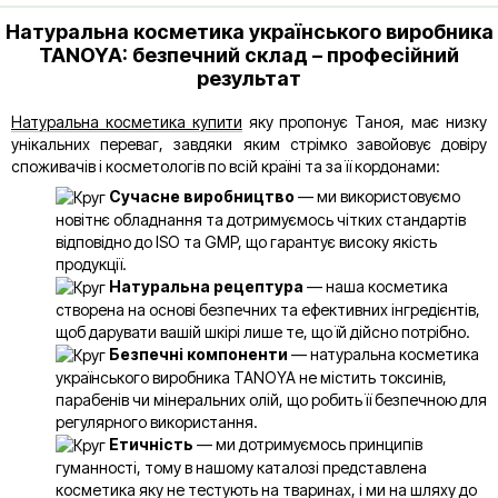
Натуральна косметика українського виробника
TANOYA: безпечний склад – професійний
результат
Натуральна косметика купити
яку пропонує Таноя, має низку
унікальних переваг, завдяки яким стрімко завойовує довіру
споживачів і косметологів по всій країні та за її кордонами:
Сучасне виробництво
— ми використовуємо
новітнє обладнання та дотримуємось чітких стандартів
відповідно до ISO та GMP, що гарантує високу якість
продукції.
Натуральна рецептура
— наша косметика
створена на основі безпечних та ефективних інгредієнтів,
щоб дарувати вашій шкірі лише те, що їй дійсно потрібно.
Безпечні компоненти
— натуральна косметика
українського виробника TANOYA не містить токсинів,
парабенів чи мінеральних олій, що робить її безпечною для
регулярного використання.
Етичність
— ми дотримуємось принципів
гуманності, тому в нашому каталозі представлена
косметика яку не тестують на тваринах, і ми на шляху до