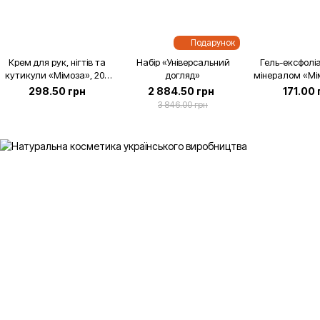
Подарунок
Крем для рук, нігтів та
Набір «Універсальний
Гель-ексфоліа
кутикули «Мімоза», 200
догляд»
мінералом «Мі
мл
мл
298.50 грн
2 884.50 грн
171.00 
3 846.00 грн