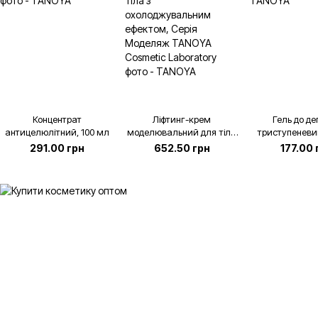
Концентрат
Ліфтинг-крем
Гель до деп
антицелюлітний, 100 мл
моделювальний для тіла
триступеневи
з охолоджувальним
291.00 грн
652.50 грн
177.00 
ефектом, Серія Моделяж
TANOYA Cosmetic
Laboratory, 500 мл