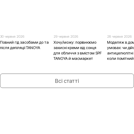
30 червня 2026
29 червня 2026
28 червня 2026
Повний гід засобами до та
Хочу/можу: порівнюємо
Моделяж в до
після депіляції TANOYA
захисні креми від сонця
умовах: чи дій
для обличчя з вмістом SPF
антицелюлітні
TANOYA й масмаркет
коли помітний
Всі статті