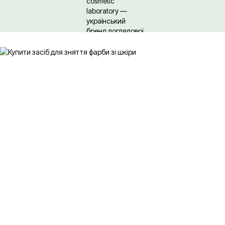
Щодо гуртових/ОПТових закупівель Клікайте сюди