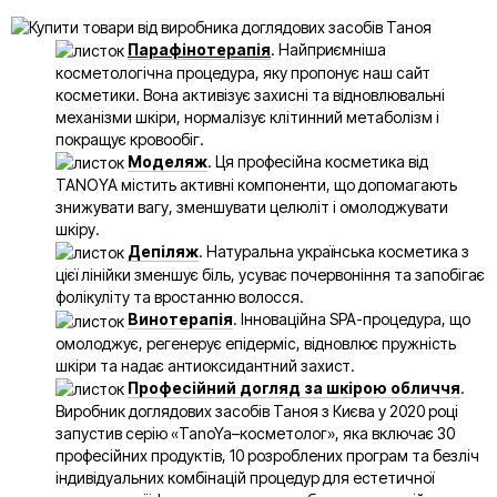
Парафінотерапія
. Найприємніша
косметологічна процедура, яку пропонує наш сайт
косметики. Вона активізує захисні та відновлювальні
механізми шкіри, нормалізує клітинний метаболізм і
покращує кровообіг.
Моделяж
. Ця професійна косметика від
TANOYA містить активні компоненти, що допомагають
знижувати вагу, зменшувати целюліт і омолоджувати
шкіру.
Депіляж
. Натуральна українська косметика з
цієї лінійки зменшує біль, усуває почервоніння та запобігає
фолікуліту та вростанню волосся.
Винотерапія
. Інноваційна SPA-процедура, що
омолоджує, регенерує епідерміс, відновлює пружність
шкіри та надає антиоксидантний захист.
Професійний догляд за шкірою обличчя
.
Виробник доглядових засобів Таноя з Києва у 2020 році
запустив серію «TanoYa–косметолог», яка включає 30
професійних продуктів, 10 розроблених програм та безліч
індивідуальних комбінацій процедур для естетичної