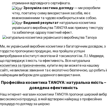
отримання відповідного сертифіката.
Зрозуміла система догляду
— ми розробили
чітку, поетапну схему використання засобів, які є
взаємозамінними та чудово комбінуються між собою.
Видимий результат
натуральна косметика
українського виробництва TANOYA має приємну текстуру
та забезпечує одразу помітний ефект.
Ми, як український виробник косметики з багаторічним досвідом, з
гордістю пропонуємо продукцію, яка пройшла успішні
випробування в Інституті екогігієни й токсикології ім. Л.І. Медведя,
що підтверджує її якість та ефективність. Вся натуральна
косметика за призначенням
, купити яку ви можете на нашому
сайті, не викликає звикання та є екологічно безпечною, що робить її
найкращим вибором для щоденного використання.
Професійна косметика TANOYA: натуральна якість –
доведена ефективність
Наш інтернет-магазин косметики TANOYA пропонує широкий вибір
високоякісної продукції, в якій відтворені найкращі з професійних
процедур по догляду за шкірою: