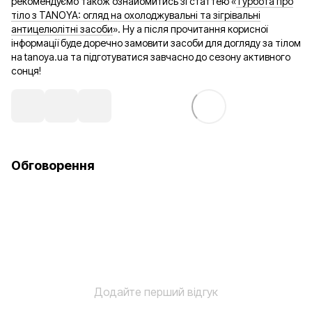
рекомендуємо також ознайомитись зі статтею «
Турбота про
тіло з TANOYA: огляд на охолоджувальні та зігрівальні
антицелюлітні засоби
». Ну а після прочитання корисної
інформації буде доречно замовити засоби для догляду за тілом
на tanoya.ua та підготуватися завчасно до сезону активного
сонця!
Обговорення
Додайте перший відгук