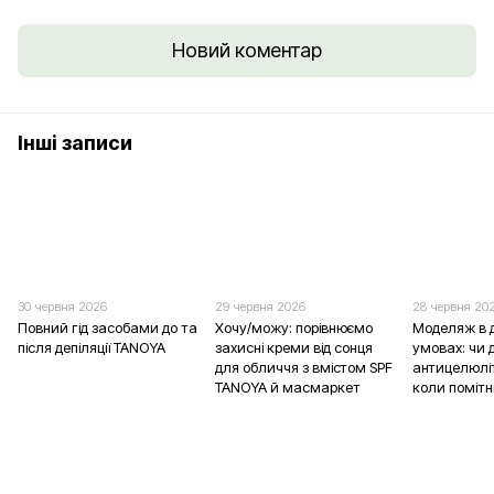
Новий коментар
Інші записи
30 червня 2026
29 червня 2026
28 червня 20
Повний гід засобами до та
Хочу/можу: порівнюємо
Моделяж в 
після депіляції TANOYA
захисні креми від сонця
умовах: чи д
для обличчя з вмістом SPF
антицелюліт
TANOYA й масмаркет
коли помітн