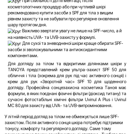
При схильності до пігментації, після
косметологічних процедур або при чутливій шкірі
рекомендовано купити засоби з SPF для тіла з вищим
рівнем захисту та не забувати про регулярне оновлення
шару протягом дня.
Важливо звертати увагу не лише на SPF-число, а й
на наявність UVA- та UVB-захисту у формулі.
Для сухої та зневодненої шкіри краще обирати SPF-
засоби зі зволожувальними та антиоксидантними
компонентами.
Для догляду за тілом та відкритими ділянками шкіри у
TANOYA представлений крем ультра-захист SPF 50 для
обличчя і тіла (зокрема для рук під час активного сонця) і
крем для рук «Зворотній час» SPF 10 для щоденного
догляду. Професійна сонцезахисна косметика Таноя має
формули, в яких поєднані фізичні фільтри (діоксид титану) та
сучасні фотостабільні хімічні фільтри Uvinul A Plus і Uvinul
MC 80 для захисту від UVA- та UVB-випромінювання.
У літній період догляд за тілом не обмежується лише SPF-
захистом. Після активного сонця шкіра потребує підтримки
тонусу, комфорту та регулярного догляду. Саме тому