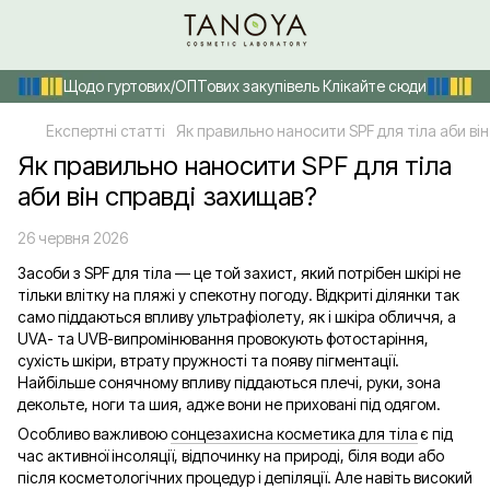
Щодо гуртових/ОПТових закупівель Клікайте сюди
Експертні статті
Як правильно наносити SPF для тіла аби ві
Як правильно наносити SPF для тіла
аби він справді захищав?
26 червня 2026
Засоби з SPF для тіла — це той захист, який потрібен шкірі не
тільки влітку на пляжі у спекотну погоду. Відкриті ділянки так
само піддаються впливу ультрафіолету, як і шкіра обличчя, а
UVA- та UVB-випромінювання провокують фотостаріння,
сухість шкіри, втрату пружності та появу пігментації.
Найбільше сонячному впливу піддаються плечі, руки, зона
декольте, ноги та шия, адже вони не приховані під одягом.
Особливо важливою
сонцезахисна косметика для тіла
є під
час активної інсоляції, відпочинку на природі, біля води або
після косметологічних процедур і депіляції. Але навіть високий