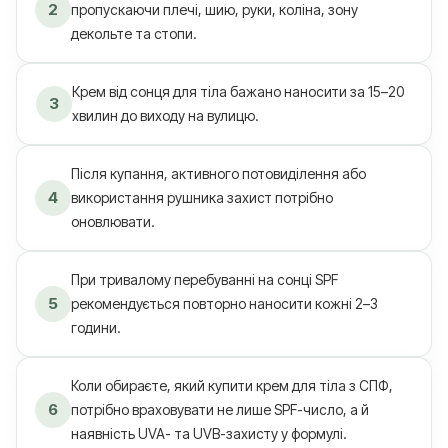
2
пропускаючи плечі, шию, руки, коліна, зону
декольте та стопи.
Крем від сонця для тіла бажано наносити за 15–20
3
хвилин до виходу на вулицю.
Після купання, активного потовиділення або
4
використання рушника захист потрібно
оновлювати.
При тривалому перебуванні на сонці SPF
5
рекомендується повторно наносити кожні 2–3
години.
Коли обираєте, який купити крем для тіла з СПФ,
6
потрібно враховувати не лише SPF-число, а й
наявність UVA- та UVB-захисту у формулі.