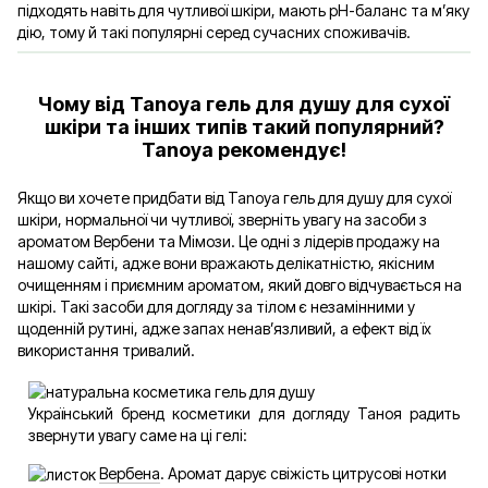
підходять навіть для чутливої шкіри, мають рН-баланс та м’яку
дію, тому й такі популярні серед сучасних споживачів.
Чому від Tanoya гель для душу для сухої
шкіри та інших типів такий популярний?
Tanoya рекомендує!
Якщо ви хочете придбати від Tanoya гель для душу для сухої
шкіри, нормальної чи чутливої, зверніть увагу на засоби з
ароматом Вербени та Мімози. Це одні з лідерів продажу на
нашому сайті, адже вони вражають делікатністю, якісним
очищенням і приємним ароматом, який довго відчувається на
шкірі. Такі засоби для догляду за тілом є незамінними у
щоденній рутині, адже запах ненав’язливий, а ефект від їх
використання тривалий.
Український бренд косметики для догляду Таноя радить
звернути увагу саме на ці гелі:
Вербена
. Аромат дарує свіжість цитрусові нотки