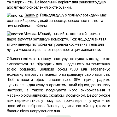
та енергійність. Це ідеальний варіант для ранкового душу
або літнього оновлення б’юті-рутини.
Кашемір
. Гель для душу з полінуклеотидами має
розкішний аромат, який заворожує своєю чарівністю та
незвичайним шлейфом.
Мімоза
. М'який, теплий та квітковий аромат
дарує відчуття затишку й комфорту. Тож якщо для зняття
втоми ввечері потрібна натуральна косметика, гель для
душу з мімозою ідеально впорається з цим завданням.
Обидва гелі мають ніжну текстуру, не сушать шкіру, легко
змиваються та підходять для щоденного використання
всією родиною. Великий об’єм (500 мл) забезпечує
економну витрату та повністю виправдовує свою вартість.
Щоб створити ефект справжнього SPA вдома, радимо
купити гель для душу з ароматом, який відповідає вашому
настрою, а також поєднувати його використання з
масажною рукавичкою, скрабом і лосьйоном. Це допоможе
вам переконатись у тому, що ароматерапія у душі – це
простий спосіб розслабитись, підняти настрій і підтримати
баланс після напруженого дня.