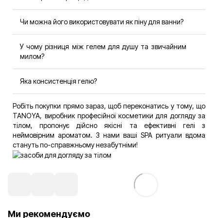
Вербена ідеально підходить для спекотного сезону
Чи можна його використовувати як піну для ванни?
завдяки освіжаючим і цитрусовим ноткам.
Так, гель утворює приємну м’яку піну й підходить для
У чому різниця між гелем для душу та звичайним
ванни.
милом?
Гель для душу м’якший, краще зберігає вологу в шкірі й
Яка консистенція гелю?
не порушує її pH-баланс.
Середньої густоти, він добре піниться й легко
Робіть покупки прямо зараз, щоб переконатись у тому, що
змивається.
TANOYA, виробник професійної косметики для догляду за
тілом, пропонує дійсно якісні та ефективні гелі з
неймовірним ароматом. З нами ваші SPA ритуали вдома
стануть по-справжньому незабутніми!
Ми рекомендуємо