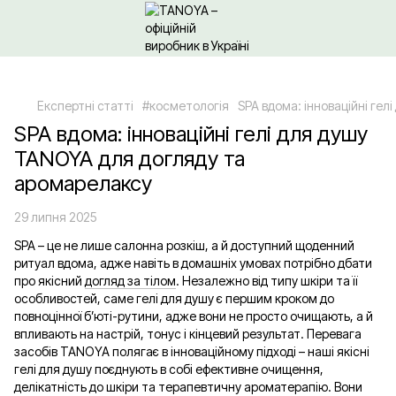
Щодо гуртових/ОПТових закупівель Клікайте сюди
Експертні статті
#косметологія
SPA вдома: інноваційні ге
SPA вдома: інноваційні гелі для душу
TANOYA для догляду та
аромарелаксу
29 липня 2025
SPA – це не лише салонна розкіш, а й доступний щоденний
ритуал вдома, адже навіть в домашніх умовах потрібно дбати
про якісний
догляд за тілом
. Незалежно від типу шкіри та її
особливостей, саме гелі для душу є першим кроком до
повноцінної б’юті-рутини, адже вони не просто очищають, а й
впливають на настрій, тонус і кінцевий результат. Перевага
засобів TANOYA полягає в інноваційному підході – наші якісні
гелі для душу поєднують в собі ефективне очищення,
делікатність до шкіри та терапевтичну ароматерапію. Вони