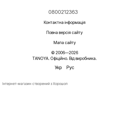
0800212363
Контактна інформація
Повна версія сайту
Мапа сайту
© 2006—2026
TANOYA. Офіційно. Від виробника.
Укр
Рус
Інтернет-магазин створений з Хорошоп
Новинки, ідеї для догляду та знижки — підписка, що
надихає!
Плюс —
секретний промокод
в першому листі*
*Промокод діє один раз і лише для роздрібних замовлень.
Ім'я
Email
*