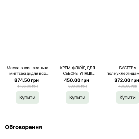
Маска оновлювальна
КРЕМ-ФЛЮЇД ДЛЯ
БУСТЕР з
миттєвої дії для всіх
СЕБОРЕГУЛЯЦІЇ
полінуклеотидам
типів шкіри [проф], 275
комбінованої та жирної
мл
874.50 грн
450.00 грн
372.00 грн
мл
шкіри [проф] 100 мл
1 166.00 грн
600.00 грн
496.00 грн
Купити
Купити
Купити
Обговорення