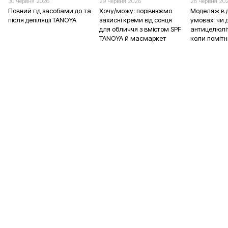
30 червня 2026
29 червня 2026
28 червня 20
Повний гід засобами до та
Хочу/можу: порівнюємо
Моделяж в 
після депіляції TANOYA
захисні креми від сонця
умовах: чи д
для обличчя з вмістом SPF
антицелюліт
TANOYA й масмаркет
коли помітн