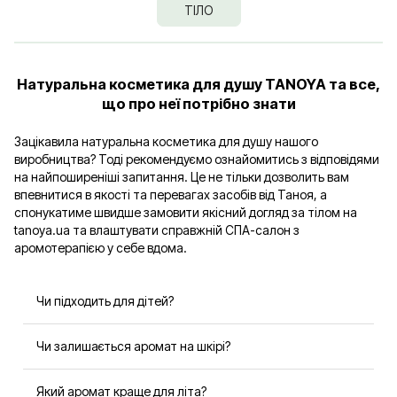
ТІЛО
Натуральна косметика для душу TANOYA та все,
що про неї потрібно знати
Зацікавила натуральна косметика для душу нашого
виробництва? Тоді рекомендуємо ознайомитись з відповідями
на найпоширеніші запитання. Це не тільки дозволить вам
впевнитися в якості та перевагах засобів від Таноя, а
спонукатиме швидше замовити якісний догляд за тілом на
tanoya.ua та влаштувати справжній СПА-салон з
аромотерапією у себе вдома.
Чи підходить для дітей?
Так, засоби можна використовувати для дітей від
Чи залишається аромат на шкірі?
трьох років.
Звісно, легкий аромат зберігається після душу,
Який аромат краще для літа?
створюючи відчуття свіжості.