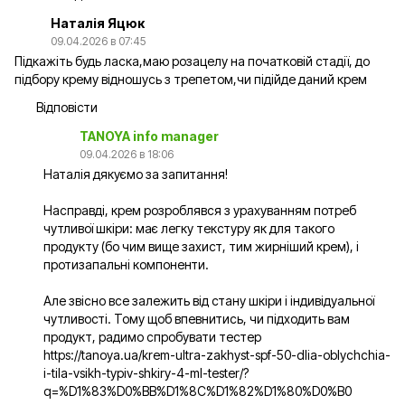
Наталія Яцюк
09.04.2026 в 07:45
Підкажіть будь ласка,маю розацелу на початковій стадії, до
підбору крему відношусь з трепетом,чи підійде даний крем
Відповісти
TANOYA info manager
09.04.2026 в 18:06
Наталія дякуємо за запитання!
Насправді, крем розроблявся з урахуванням потреб
чутливої шкіри: має легку текстуру як для такого
продукту (бо чим вище захист, тим жирніший крем), і
протизапальні компоненти.
Але звісно все залежить від стану шкіри і індивідуальної
чутливості. Тому щоб впевнитись, чи підходить вам
продукт, радимо спробувати тестер
https://tanoya.ua/krem-ultra-zakhyst-spf-50-dlia-oblychchia-
i-tila-vsikh-typiv-shkiry-4-ml-tester/?
q=%D1%83%D0%BB%D1%8C%D1%82%D1%80%D0%B0