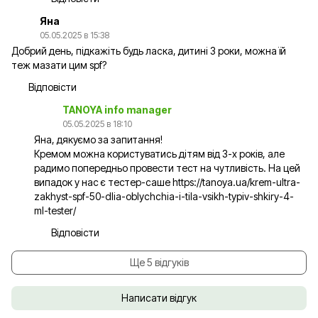
Яна
05.05.2025 в 15:38
Добрий день, підкажіть будь ласка, дитині 3 роки, можна їй
теж мазати цим spf?
Відповісти
TANOYA info manager
05.05.2025 в 18:10
Яна, дякуємо за запитання!
Кремом можна користуватись дітям від 3-х років, але
радимо попередньо провести тест на чутливість. На цей
випадок у нас є тестер-саше
https://tanoya.ua/krem-ultra-
zakhyst-spf-50-dlia-oblychchia-i-tila-vsikh-typiv-shkiry-4-
ml-tester/
Відповісти
Ще 5 відгуків
Написати відгук