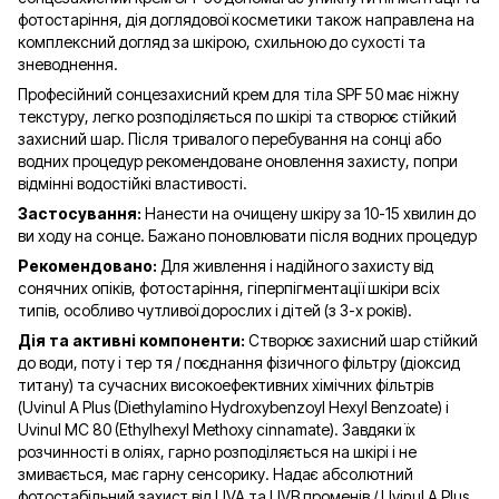
фотостаріння, дія доглядової косметики також направлена на
комплексний догляд за шкірою, схильною до сухості та
зневоднення.
Професійний сонцезахисний крем для тіла SPF 50 має ніжну
текстуру, легко розподіляється по шкірі та створює стійкий
захисний шар. Після тривалого перебування на сонці або
водних процедур рекомендоване оновлення захисту, попри
відмінні водостійкі властивості.
Застосування:
Нанести на очищену шкіру за 10-15 хвилин до
ви ходу на сонце. Бажано поновлювати після водних процедур
Рекомендовано:
Для живлення і надійного захисту від
сонячних опіків, фотостаріння, гіперпігментації шкіри всіх
типів, особливо чутливої дорослих і дітей (з 3-х років).
Дія та активні компоненти:
Створює захисний шар стійкий
до води, поту і тер тя / поєднання фізичного фільтру (діоксид
титану) та сучасних високоефективних хімічних фільтрів
(Uvinul A Plus (Diethylamino Hydroxybenzoyl Hexyl Benzoate) і
Uvinul MC 80 (Ethylhexyl Methoxy cinnamate). Завдяки їх
розчинності в оліях, гарно розподіляється на шкірі і не
змивається, має гарну сенсорику. Надає абсолютний
фотостабільний захист від UVA та UVB променів / Uvinul A Plus