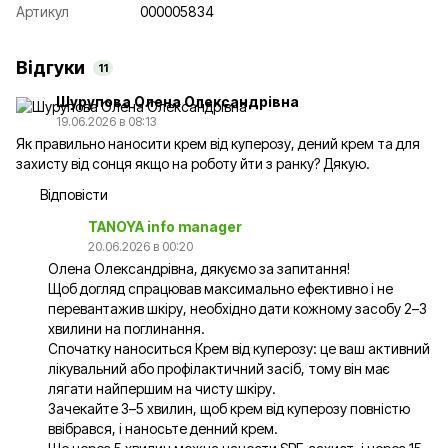
Артикул
000005834
Відгуки
11
Шурупова Олена Олександрівна
19.06.2026 в 08:13
Як правильно наносити крем від куперозу, дений крем та для
захисту від сонця якщо на роботу йти з ранку? Дякую.
Відповісти
TANOYA info manager
20.06.2026 в 00:20
Олена Олександрівна, дякуємо за запитання!
Щоб догляд спрацював максимально ефективно і не
перевантажив шкіру, необхідно дати кожному засобу 2–3
хвилини на поглинання.
Спочатку наноситься Крем від куперозу: це ваш активний
лікувальний або профілактичний засіб, тому він має
лягати найпершим на чисту шкіру.
Зачекайте 3–5 хвилин, щоб крем від куперозу повністю
ввібрався, і наносьте денний крем.