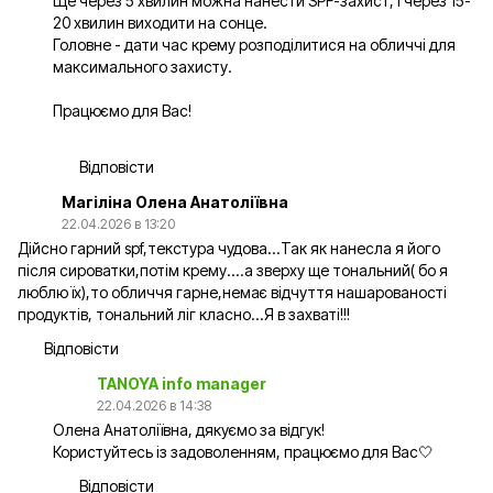
Ще через 5 хвилин можна нанести SPF-захист, і через 15-
20 хвилин виходити на сонце.
Головне - дати час крему розподілитися на обличчі для
максимального захисту.
Працюємо для Вас!
Відповісти
Магіліна Олена Анатоліївна
22.04.2026 в 13:20
Дійсно гарний spf,текстура чудова...Так як нанесла я його
після сироватки,потім крему....а зверху ще тональний( бо я
люблю їх),то обличчя гарне,немає відчуття нашарованості
продуктів, тональний ліг класно...Я в захваті!!!
Відповісти
TANOYA info manager
22.04.2026 в 14:38
Олена Анатоліївна, дякуємо за відгук!
Користуйтесь із задоволенням, працюємо для Вас🤍
Відповісти