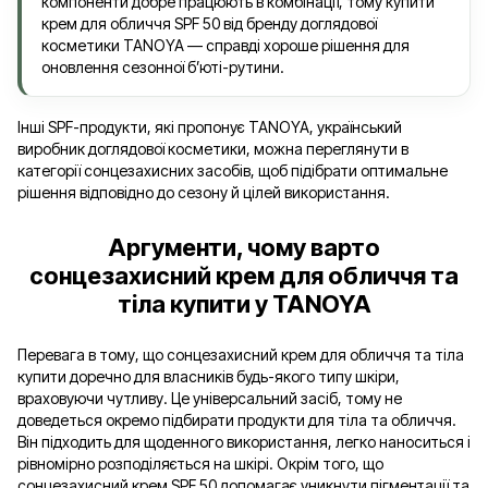
компоненти добре працюють в комбінації, тому купити
крем для обличчя SPF 50 від бренду доглядової
косметики TANOYA — справді хороше рішення для
оновлення сезонної б’юті-рутини.
Інші SPF-продукти, які пропонує TANOYA, український
виробник доглядової косметики, можна переглянути в
категорії сонцезахисних засобів, щоб підібрати оптимальне
рішення відповідно до сезону й цілей використання.
Аргументи, чому варто
сонцезахисний крем для обличчя та
тіла купити у TANOYA
Перевага в тому, що сонцезахисний крем для обличчя та тіла
купити доречно для власників будь-якого типу шкіри,
враховуючи чутливу. Це універсальний засіб, тому не
доведеться окремо підбирати продукти для тіла та обличчя.
Він підходить для щоденного використання, легко наноситься і
рівномірно розподіляється на шкірі. Окрім того, що
сонцезахисний крем SPF 50 допомагає уникнути пігментації та