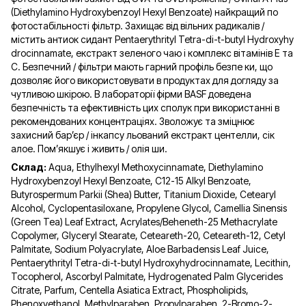
(Diethylamino Hydroxybenzoyl Hexyl Benzoate) найкращий по
фотостабільності фільтр. Захищає від вільних радикалів /
містить антиок сидант Pentaerythrityl Tetra-di-t-butyl Hydroxyhy
drocinnamate, екстракт зеленого чаю і комплекс вітамінів Е та
С. Безпечний / фільтри мають гарний профіль безпе ки, що
дозволяє його використовувати в продуктах для догляду за
чутливою шкірою. В лабораторії фірми BASF доведена
безпечність та ефективність цих сполук при використанні в
рекомендованих концентраціях. Зволожує та зміцнює
захисний бар’єр / інкапсу льований екстракт центелли, сік
алое. Пом’якшує і живить / олія ши.
Склад:
Aqua, Ethylhexyl Methoxycinnamate, Diethylamino
Hydroxybenzoyl Hexyl Benzoate, C12-15 Alkyl Benzoate,
Butyrospermum Parkii (Shea) Butter, Titanium Dioxide, Cetearyl
Alcohol, Cyclopentasiloxane, Propylene Glycol, Camellia Sinensis
(Green Tea) Leaf Extract, Acrylates/Beheneth-25 Methacrylate
Copolymer, Glyceryl Stearate, Ceteareth-20, Ceteareth-12, Cetyl
Palmitate, Sodium Polyacrylate, Aloe Barbadensis Leaf Juice,
Pentaerythrityl Tetra-di-t-butyl Hydroxyhydrocinnamate, Lecithin,
Tocopherol, Ascorbyl Palmitate, Hydrogenated Palm Glycerides
Citrate, Parfum, Centella Asiatica Extract, Phospholipids,
Phenoxyethanol, Methylparaben, Propylparaben, 2-Bromo-2-