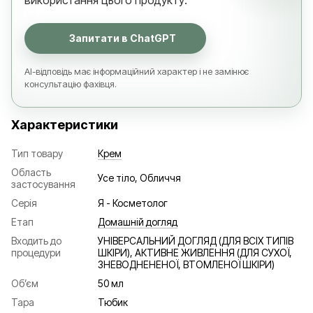
використання цього продукту.
Запитати в ChatGPT
AI-відповідь має інформаційний характер і не замінює
консультацію фахівця.
Характеристики
Тип товару
Крем
Область
Усе тіло, Обличчя
застосування
Серія
Я - Косметолог
Етап
Домашній догляд
Входить до
УНІВЕРСАЛЬНИЙ ДОГЛЯД (ДЛЯ ВСІХ ТИПІВ
процедури
ШКІРИ), АКТИВНЕ ЖИВЛЕННЯ (ДЛЯ СУХОЇ,
ЗНЕВОДНЕНЕНОЇ, ВТОМЛЕНОЇ ШКІРИ)
Об’єм
50 мл
Тара
Тюбик