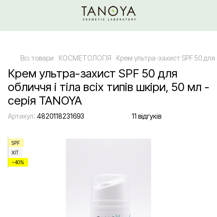
Щодо гуртових/ОПТових закупівель Клікайте сюди
Всі товари
КОСМЕТОЛОГІЯ
Крем ультра-захист SPF 50 для о
Крем ультра-захист SPF 50 для
обличчя і тіла всіх типів шкіри, 50 мл -
серія TANOYA
Артикул:
4820118231693
11 відгуків
SPF
ХІТ
−40%