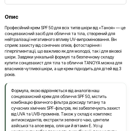
Опис
Професійний крем SPF 50 для всіх типів шкіри від «Таноя» — це
сонцезахисний засіб для обличчя та тіла, створений для
нейтралізації негативного впливу UV-випромінювання. Він
сприяє захисту від сонячних опіків, фотостаріння і
гіперпігментації, що важливо як для молодої, так і для вікової
шкіри. Завдяки унікальній формулі та безпечному складу
купити сонцезахист для тіла та обличчя TANOYA можна для
власників чутливої шкіри, а ще крем підходить для дітей від 3
років.
Формула, якою відрізняється від аналогів наш
сонцезахисний крем для обличчя SPF 50, містить
комбінацію фізичного фільтра діоксиду титану та
сучасних хімічних SPF-фільтрів, які забезпечують захист
від UVA та UVB-променів. Також у складі є комплекс
антиоксидантів, екстракти зеленого чаю, центели
азійської та алое вера, олія ши й вітамін Е. Усі ці