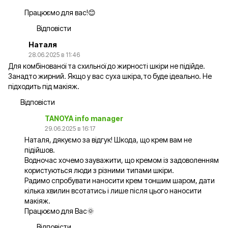
Працюємо для вас!😊
Відповісти
Наталя
28.06.2025 в 11:46
Для комбінованої та схильної до жирності шкіри не підійде.
Занадто жирний. Якщо у вас суха шкіра,то буде ідеально. Не
підходить під макіяж.
Відповісти
TANOYA info manager
29.06.2025 в 16:17
Наталя, дякуємо за відгук! Шкода, що крем вам не
підійшов.
Водночас хочемо зауважити, що кремом із задоволенням
користуються люди з різними типами шкіри.
Радимо спробувати наносити крем тоншим шаром, дати
кілька хвилин всотатись і лише після цього наносити
макіяж.
Працюємо для Вас🌞
Відповісти