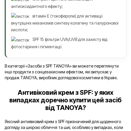
антиоксидантного ефекту;
вітамін Е (токофероли) для активації
внутрішніх механізмів синтезу колагену та гіалуронової
кислоти;
SPF 15 фільтри UVA/UVB для захисту від
фотостаріння і пігментації.
В категорії «Засоби з SPF TANOYA» ви можете переглянути
інші продукти з сонцезахисним ефектом, які випускає у
продаж TANOYA, виробник доглядової косметики в Україні.
Антивіковий крем з SPF: у яких
випадках доречно купити цей засіб
від TANOYA?
Якісний антивіковий крем з SPF призначений для щоденного
догляду за шкірою обличчя та шиї, особливо у випадках, коли