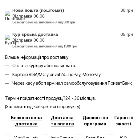
Нова пошта (поштомат)
30 грн
Відправка 06.08
Безкоштовно на замовлення від 500 грн
Кур’єрська доставка
85 грн
Відправка 06.08
Безкоштовно на замовлення від 1500 грн
Більше інформації про доставку
Оплата кур'єру або післяплата.
Картою VISA/MC у privat24, LiqPay, MonoPay
Через касу або термінал самообслуговування ПриватБанк
Термін придатності продукції 24 - 36 місяців.
(Залежить від конкретного продукту)
Безкоштовна
Доставка
Дисконтна
Гарантії
доставка
та оплата
програма
якості
Україна - від
Нова Пошта -