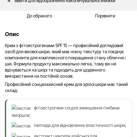
Ввійти
для відображення накопичувальної знижки
%
До обраного
Порівняти
Опис
Крем з фітоестрогенами SPF 15 — професійний доглядовий
засіб для вікової шкіри, який має ніжну текстуру та поєднує
компоненти для комплексного покращення стану обличчя і
шиї. Формула продукту максимально легка, тому він не
відчувається на шкірі та підходить для щоденного
використання на постійній основі.
Професійний сонцезахисний крем для зрілої шкіри має такий
склад:
фітоестрогени сої для зменшення глибини
зморшок;
пептиди для відновлення еластичності шкіри;
екстракт центели азійської для