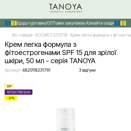
Щодо гуртових/ОПТових закупівель Клікайте сюди
Всі товари
КОСМЕТОЛОГІЯ
Крем легка формула з фітоестро
Крем легка формула з
фітоестрогенами SPF 15 для зрілої
шкіри, 50 мл - серія TANOYA
Артикул:
4820118231761
3 відгуки
SPF
ФІТОЕСТРАГЕНИ
−25%