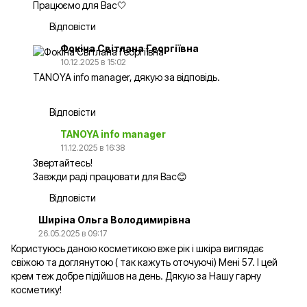
Працюємо для Вас🤍
Відповісти
Фокіна Світлана Георгіївна
10.12.2025 в 15:02
TANOYA info manager, дякую за відповідь.
Відповісти
TANOYA info manager
11.12.2025 в 16:38
Звертайтесь!
Завжди раді працювати для Вас😊
Відповісти
Ширіна Ольга Володимирівна
26.05.2025 в 09:17
Користуюсь даною косметикою вже рік і шкіра виглядає
свіжою та доглянутою ( так кажуть оточуючі) Мені 57. І цей
крем теж добре підійшов на день. Дякую за Нашу гарну
косметику!