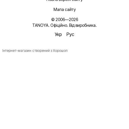
Мапа сайту
© 2006—2026
TANOYA. Офіційно. Від виробника.
Укр
Рус
Інтернет-магазин створений з Хорошоп
Новинки, ідеї для догляду та знижки — підписка, що
надихає!
Плюс —
секретний промокод
в першому листі*
*Промокод діє один раз і лише для роздрібних замовлень.
Ім'я
Email
*
Підписатися