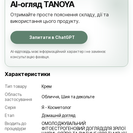
AI-огляд TANOYA
Отримайте просте пояснення складу, дії та
використання цього продукту.
Запитати в ChatGPT
AI-відповідь має інформаційний характер і не замінює
консультацію фахівця.
Характеристики
Тип товару
Крем
Область
Обличчя, Шия та декольте
застосування
Серія
Я - Косметолог
Етап
Домашній догляд
Входить до
ОМОЛОДЖУВАЛЬНИЙ
процедури
ФІТОЕСТРОГЕНОВИЙ ДОГЛЯД(ДЛЯ ЗРІЛОЇ