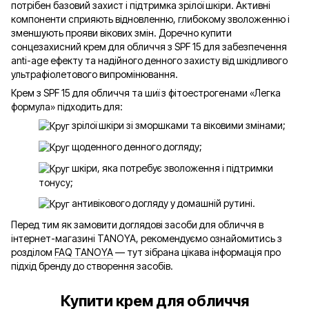
потрібен базовий захист і підтримка зрілої шкіри. Активні
компоненти сприяють відновленню, глибокому зволоженню і
зменшують прояви вікових змін. Доречно купити
сонцезахисний крем для обличчя з SPF 15 для забезпечення
anti-age ефекту та надійного денного захисту від шкідливого
ультрафіолетового випромінювання.
Крем з SPF 15 для обличчя та шиї з фітоестрогенами «Легка
формула» підходить для:
зрілої шкіри зі зморшками та віковими змінами;
щоденного денного догляду;
шкіри, яка потребує зволоження і підтримки
тонусу;
антивікового догляду у домашній рутині.
Перед тим як замовити доглядові засоби для обличчя в
інтернет-магазині TANOYA, рекомендуємо ознайомитись з
розділом
FAQ TANOYA
— тут зібрана цікава інформація про
підхід бренду до створення засобів.
Купити крем для обличчя