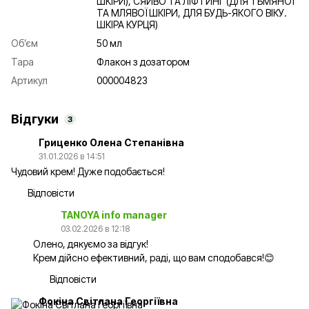
ШКІРИ), СЯЙВО ТА ЛІФТИНГ (ДЛЯ ТЬМЯНОЇ
ТА МЛЯВОЇ ШКІРИ, ДЛЯ БУДЬ-ЯКОГО ВІКУ.
ШКІРА КУРЦЯ)
Об’єм
50 мл
Тара
Флакон з дозатором
Артикул
000004823
Відгуки
3
Гриценко Олена Степанівна
31.01.2026 в 14:51
Чудовий крем! Дуже подобається!
Відповісти
TANOYA info manager
03.02.2026 в 12:18
Олено, дякуємо за відгук!
Крем дійсно ефективний, раді, що вам сподобався!😊
Відповісти
Фокіна Світлана Георгіївна