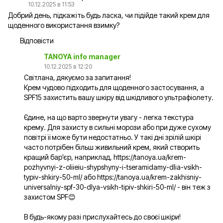
10.12.2025 в 11:53
Добрий день, підкажіть будь ласка, чи підійде такий крем для
щоденного використання взимку?
Відповісти
TANOYA info manager
10.12.2025 в 12:20
Світлана, дякуємо за запитання!
Крем чудово підходить для щоденного застосування, а
SPF15 захистить вашу шкіру від шкідливого ультрафіолету.
Єдине, на що варто звернути увагу - легка текстура
крему. Для захисту в сильні морози або при дуже сухому
повітрі її може бути недостатньо. У такі дні зрілій шкірі
часто потрібен більш живильний крем, який створить
кращий бар'єр, наприклад,
https://tanoya.ua/krem-
pozhyvnyi-z-oliieiu-shypshyny-i-tseramidamy-dlia-vsikh-
typiv-shkiry-50-ml/
або
https://tanoya.ua/krem-zakhisniy-
universalniy-spf-30-dlya-vsikh-tipiv-shkiri-50-ml/
- він теж з
захистом SPF😊
В будь-якому разі прислухайтесь до своєї шкіри!