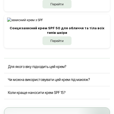
Перейти
Сонцезахисний крем SPF 50 для обличчя та тіла всіх
типів шкіри
Перейти
Для якого віку підходить цей крем?
Засіб рекомендований для зрілої шкіри, зазвичай 35+,
Чи можна використовувати цей крем під макіяж?
коли з’являються перші або виражені вікові зміни, втрата
пружності та сухість.
Так, крем має легку текстуру, швидко вбирається і може
Коли краще наносити крем SPF 15?
використовуватися як база під макіяж.
Крем рекомендується наносити вранці на очищену шкіру
обличчя та шиї як завершальний етап денного догляду.