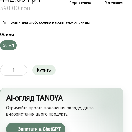
К сравнению
В желания
590.00 грн
Войти
для отображения накопительной скидки
%
Объем
50 мл
Купить
AI-огляд TANOYA
Отримайте просте пояснення складу, дії та
використання цього продукту.
Запитати в ChatGPT