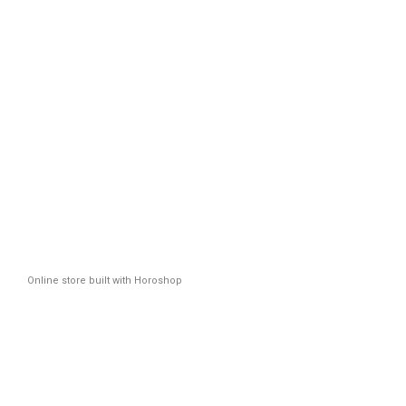
Online store built with Horoshop
Новинк
Плюс
*Промоко