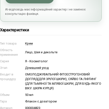
AI-відповідь має інформаційний характер і не замінює
консультацію фахівця.
Характеристики
Тип товара
Крем
Область
Лицо, Шея и декольте
применения
Серия
Я - Косметолог
Этап
Домашний уход
Входит в
ОМОЛОДЖУВАЛЬНИЙ ФІТОЕСТРОГЕНОВИЙ
процедуру
ДОГЛЯД(ДЛЯ ЗРІЛОЇ ШКІРИ), СЯЙВО ТА ЛІФТИНГ
(ДЛЯ ТЬМЯНОЇ ТА МЛЯВОЇ ШКІРИ, ДЛЯ БУДЬ-ЯКОГО
ВІКУ. ШКІРА КУРЦЯ)
Объем
50 мл
Тара
Флакон с дозатором
Артикул
000004823