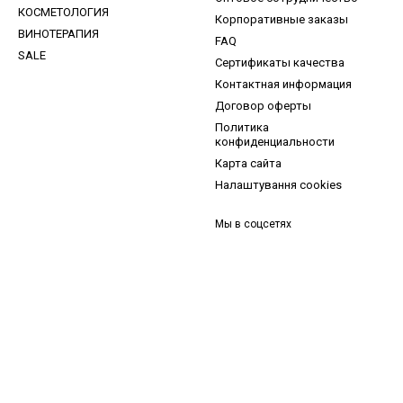
КОСМЕТОЛОГИЯ
Корпоративные заказы
ВИНОТЕРАПИЯ
FAQ
SALE
Сертификаты качества
Контактная информация
Договор оферты
Политика
конфиденциальности
Карта сайта
Налаштування cookies
Мы в соцсетях
и, ідеї для догляду та знижки — підписка, що надихає!
 —
секретний промокод
в першому листі*
д діє один раз і лише для роздрібних замовлень.