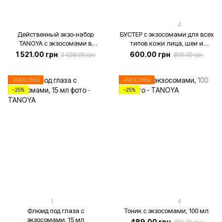
4
Действенный экзо-набор
БУСТЕР с экзосомами для всех
TANOYA с экзосомами в
типов кожи лица, шеи и
подарочной эко-упаковке –
декольте, 30 мл
1 521.00 грн
600.00 грн
2 028.00 грн
800.00 грн
Тоник, бустер, флюид под глаза
ЭКЗОСОМЫ
ЭКЗОСОМЫ
−25%
−25%
1
4
Флюид под глаза с
Тоник с экзосомами, 100 мл
экзосомами, 15 мл
489.00 грн