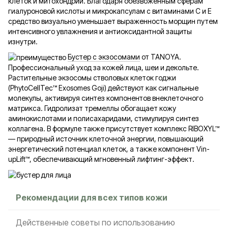
клеток и митохондрий. Благодаря обезвоженным сферам
гиалуроновой кислоты и микрокапсулам с витаминами С и Е
средство визуально уменьшает выраженность морщин путем
интенсивного увлажнения и антиоксидантной защиты
изнутри.
Бустер с экзосомами
от TANOYA.
Профессиональный уход за кожей лица, шеи и декольте.
Растительные экзосомы стволовых клеток годжи
(PhytoCellTec™ Exosomes Goji) действуют как сигнальные
молекулы, активируя синтез компонентов внеклеточного
матрикса. Гидролизат тремеллы обогащает кожу
аминокислотами и полисахаридами, стимулируя синтез
коллагена. В формуле также присутствует комплекс RIBOXYL™
— природный источник клеточной энергии, повышающий
энергетический потенциал клеток, а также компонент Vin-
upLift™, обеспечивающий мгновенный лифтинг-эффект.
Рекомендации для всех типов кожи
Действенные советы по использованию