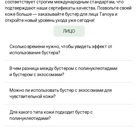
соответствует строгим международным стандартам, что
подтверждают наши
сертификаты качества
. Позвольте своей
коже больше — заказывайте бустер для лица Tanoya и
откройте новый уровень ухода уже сегодня!
ЛИЦО
Сколько времени нужно, чтобы увидеть эффект от
использования бустера?
Заметный эффект обычно появляется через 2–4 недели
В чем разница между бустером с полинуклеотидами
регулярного применения.
и бустером с экзосомами?
Бустер с полинуклеотидами восстанавливает клеточную
Можно ли использовать бустер с экзосомами для
структуру и стимулирует регенерацию кожи, а бустер с
чувствительной кожи?
экзосомами активирует естественное обновление
клеток и поддерживает синтез коллагена.
Да, формула подходит для чувствительной кожи,
Для какого типа кожи подходит бустер с
увлажняет и укрепляет защитный барьер без
полинуклеотидами?
раздражения.
Подходит для всех типов кожи: сухой, комбинированной,
чувствительной и зрелой.