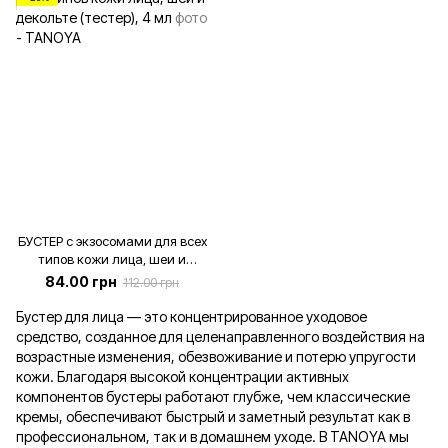
БУСТЕР с экзосомами для всех
типов кожи лица, шеи и
декольте (тестер), 4 мл
84.00 грн
112.00 грн
Бустер для лица — это концентрированное уходовое
средство, созданное для целенаправленного воздействия на
возрастные изменения, обезвоживание и потерю упругости
кожи. Благодаря высокой концентрации активных
компонентов бустеры работают глубже, чем классические
кремы, обеспечивают быстрый и заметный результат как в
профессиональном, так и в домашнем уходе. В TANOYA мы