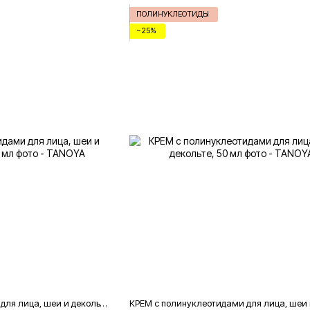
ПОЛИНУКЛЕОТИДЫ
−25%
КРЕМ с полинуклеотидами для лица, шеи и декольте [проф], 100 мл