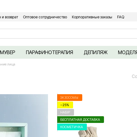
Относительно оптовых/ОПТовых закупок Кликайте сюда
 и возврат
Оптовое сотрудничество
Корпоративные заказы
FAQ
ы
Политика конфиденциальности
ЕМУВЕР
ПАРАФИНОТЕРАПИЯ
ДЕПИЛЯЖ
МОДЕЛ
ание лица
Со
ЭКЗОСОМЫ
−25%
НАБІР
БЕСПЛАТНАЯ ДОСТАВКА
КОСМЕТИЧКА