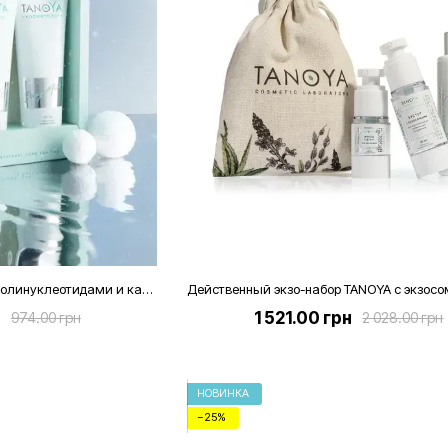
Подарочный бьюти бокс с полинуклеотидами и кашемиром, 3 продукта + коробка
н
1 521.00 грн
974.00 грн
2 028.00 грн
НОВИНКА
−25%