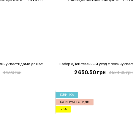
Крем легкая текстура с полинуклеотидами для всех типов кожи (тестер), 4 мл.
Набор «Действенный уход с полинукле
2 650.50 грн
44.00 грн
3 534.00 грн
НОВИНКА
ПОЛИНУКЛЕОТИДЫ
−25%