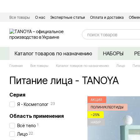
Перейти к основному контенту
Все товары
О нас
Экспертные статьи
Оплата и доставка
Обмен
Сертификаты качества
Контактная информация
Договор оферт
Каталог товаров по назначению
НАБОРЫ
Р
Главная
Все товары
Каталог товаров по назначению
Лицо
Пит
Питание лица - TANOYA
Серия
АКЦИЯ
23
Я - Косметолог
ПОЛИНУКЛЕОТИДЫ
−25%
Область применения
НАБІР
1
Всё тело
22
Лицо