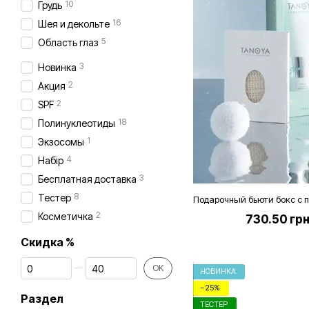
10
Грудь
16
Шея и декольте
5
Область глаз
3
Новинка
2
Акция
2
SPF
18
Полинуклеотиды
1
Экзосомы
4
Набір
3
Бесплатная доставка
8
Тестер
2
Косметичка
730.50 гр
Скидка %
От Скидка %
До Скидка %
OK
НОВИНКА
−25%
Раздел
ТЕСТЕР