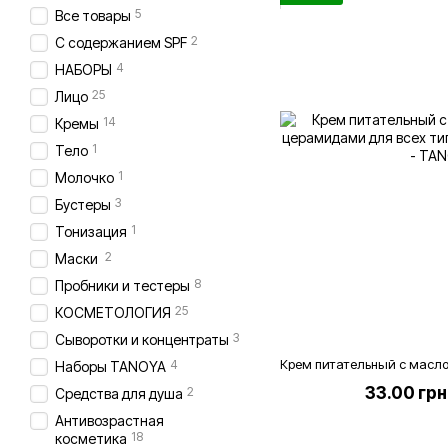
5
Все товары
2
С содержанием SPF
4
НАБОРЫ
25
Лицо
14
Кремы
1
Тело
1
Молочко
3
Бустеры
1
Тонизация
2
Маски
8
Пробники и тестеры
25
КОСМЕТОЛОГИЯ
3
Сыворотки и концентраты
4
Наборы TANOYA
33.00 грн
2
Средства для душа
Антивозрастная
18
косметика