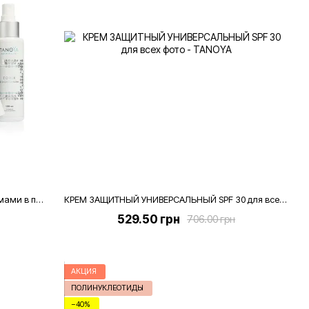
Действенный экзо-набор TANOYA с экзосомами в подарочной эко-упаковке – Тоник, бустер, флюид под глаза
КРЕМ ЗАЩИТНЫЙ УНИВЕРСАЛЬНЫЙ SPF 30 для всех типов кожи, 50 мл
529.50 грн
706.00 грн
АКЦИЯ
ПОЛИНУКЛЕОТИДЫ
−40%