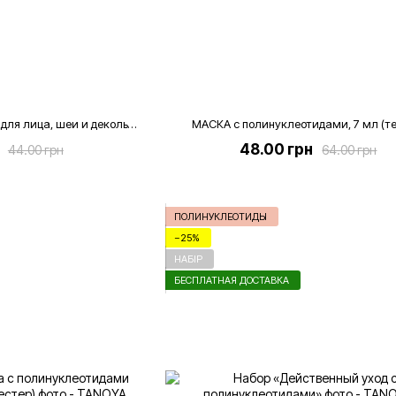
КРЕМ с полинуклеотидами для лица, шеи и декольте, 4 мл (тестер)
МАСКА с полинуклеотидами, 7 мл (те
48.00 грн
44.00 грн
64.00 грн
ПОЛИНУКЛЕОТИДЫ
−25%
НАБІР
БЕСПЛАТНАЯ ДОСТАВКА