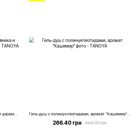
КРЕМ питательный с маслом шиповника и церамидами для всех типов кожи, 100 мл
Гель-душ с полинуклеотидами, аромат "Кашемир", 275 мл
266.40 грн
444.00 грн