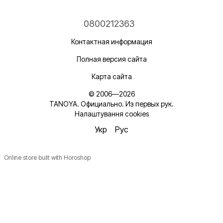
0800212363
Контактная информация
Полная версия сайта
Карта сайта
© 2006—2026
TANOYA. Официально. Из первых рук.
Налаштування cookies
Укр
Рус
Online store built with Horoshop
Новинки, ідеї для догляду та знижки — підписка, що
надихає!
Плюс —
секретний промокод
в першому листі*
*Промокод діє один раз і лише для роздрібних замовлень.