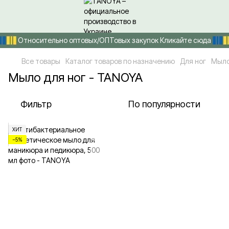
Относительно оптовых/ОПТовых закупок Кликайте сюда
Все товары
Каталог товаров по назначению
Для ног
Мыло
Мыло для ног - TANOYA
Фильтр
По популярности
ХИТ
−5%