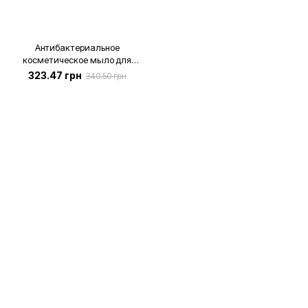
Антибактериальное
косметическое мыло для
маникюра и педикюра, 500 мл
323.47 грн
340.50 грн