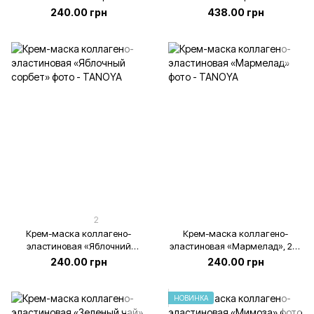
карамель», 200 мл
коктейль», 500 мл
240.00 грн
438.00 грн
2
Крем-маска коллагено-
Крем-маска коллагено-
эластиновая «Яблочний
эластиновая «Мармелад», 200
сорбет», 200 мл
мл
240.00 грн
240.00 грн
НОВИНКА