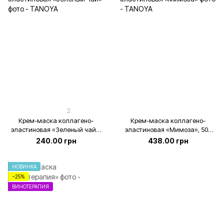
2
Крем-маска коллагено-
Крем-маска коллагено-
эластиновая «Зеленый чай»,
эластиновая «Мимоза», 500
200 мл
мл
240.00 грн
438.00 грн
НОВИНКА
−25%
ВИНОТЕРАПИЯ