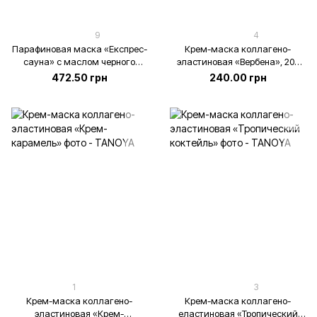
9
4
Парафиновая маска «Експрес-
Крем-маска коллагено-
сауна» с маслом черного
эластиновая «Вербена», 200
тмина
мл
472.50 грн
240.00 грн
1
3
Крем-маска коллагено-
Крем-маска коллагено-
эластиновая «Крем-
еластиновая «Тропический