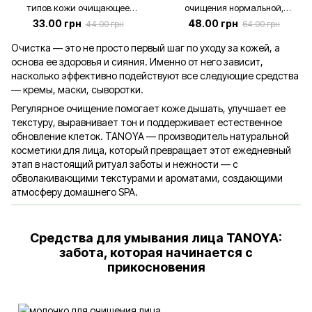
типов кожи очищающее
очищения нормальной,
(тестер), 4 мл
комбинированной, жирной
33.00 грн
48.00 грн
44.00 грн
64.00 грн
кожи - 7 мл (тестер)
Очистка — это не просто первый шаг по уходу за кожей, а
основа ее здоровья и сияния. Именно от него зависит,
насколько эффективно подействуют все следующие средства
— кремы, маски, сыворотки.
Регулярное очищение помогает коже дышать, улучшает ее
текстуру, выравнивает тон и поддерживает естественное
обновление клеток. TANOYA — производитель натуральной
косметики для лица, который превращает этот ежедневный
этап в настоящий ритуал заботы и нежности — с
обволакивающими текстурами и ароматами, создающими
атмосферу домашнего SPA.
Средства для умывания лица TANOYA:
забота, которая начинается с
прикосновения