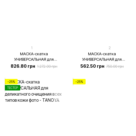
1
2
МАСКА-скатка
МАСКА-скатка
УНИВЕРСАЛЬНАЯ для
УНИВЕРСАЛЬНАЯ для
деликатного очищения всех
деликатного очищения всех
826.80 грн
562.50 грн
1 272.00 грн
750.00 грн
типов кожи [проф], 275 мл
типов кожи, 100 мл
−25%
−25%
ТЕСТЕР