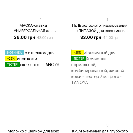
1
1
МАСКА-скатка
ГЕЛЬ холодного гидрирования
УНИВЕРСАЛЬНАЯ для
с ЛИПАЗОЙ для всех типов
деликатного очищения всех
кожи (тестер), 4 мл
36.00 грн
33.00 грн
48.00 грн
44.00 грн
типов кожи(тестер), 7 мл
НОВИНКА
−25%
−25%
ТЕСТЕР
ТЕСТЕР
3
Молочко с шелком для всех
КРЕМ энзимный для глубокого