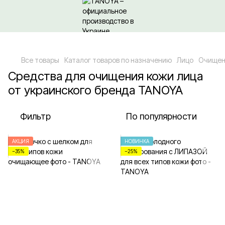
Относительно оптовых/ОПТовых закупок Кликайте сюда
Все товары
Каталог товаров по назначению
Лицо
Очищен
Средства для очищения кожи лица
от украинского бренда TANOYA
Фильтр
По популярности
АКЦИЯ
НОВИНКА
−35%
−25%