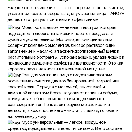
Ежедневное очищение — это первый шаг к чистой,
ухоженной коже, а средства для умывания лица TANOYA
делают этот ритуал приятным и эффективным:
Молочко с шелком
— нежная текстура, которая
подходит для любого типа кожи и просто находка для
сухой и чувствительной. Молочко для очищения лица
содержит комплекс эмолентов, быстро растворяющий
загрязнение и макияж, а также гидролизованный шелк и
растительные экстракты, успокаивающие, увлажняющие и
придающие ощущение комфорта и шелковистости. Это как
короткая пауза нежности в ежедневной метушне.
Гель для умывания лица с гидроксикислотами
—
эффективная очистка для комбинированной, жирной или
тусклой кожи. Формула с молочной, гликолевой и
лимонной кислотами бережно удаляет излишки себума,
стимулирует обновление клеток и поддерживает
равномерный тон. Гель дарит ощущение свежести и
легкости, а кожа после него – чистая, гладкая, готовая к
дальнейшему уходу.
Мусс универсальный
— легкое, воздушное
средство, подходящее для всех типов кожи. В его составе