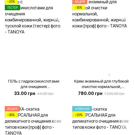
−25%
АКЦИЯ
ТЕСТЕР
−35%
1
ГЕЛЬ с гидроксикислотами
Крем энзимный для глубокой
для очищения
очистки нормальной,
комбинированной, жирной,
комбинированной, жирной
33.00 грн
780.00 грн
44.00 грн
1 200.00 грн
тусклой кожи (тестер), 4 мл
кожи [проф], 275 мл
АКЦИЯ
НОВИНКА
−35%
−25%