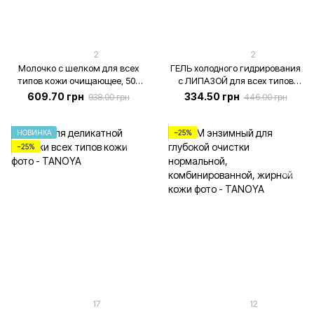
2
2
Молочко с шелком для всех
ГЕЛЬ холодного гидрирования
типов кожи очищающее, 500
с ЛИПАЗОЙ для всех типов
мл.
кожи [проф], 200 мл
609.70 грн
334.50 грн
938.00 грн
446.00 грн
НОВИНКА
−25%
−25%
17
12