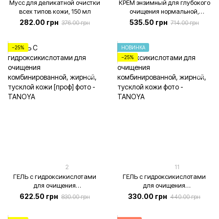
Мусс для деликатной очистки
КРЕМ энзимный для глубокого
всех типов кожи, 150 мл
очищения нормальной,
комбинированной, жирной
282.00 грн
535.50 грн
376.00 грн
714.00 грн
кожи, 100 мл
−25%
НОВИНКА
−25%
2
11
ГЕЛЬ с гидроксикислотами
ГЕЛЬ с гидроксикислотами
для очищения
для очищения
комбинированной, жирной,
комбинированной, жирной,
622.50 грн
330.00 грн
830.00 грн
440.00 грн
тусклой кожи [проф], 500 мл
тусклой кожи, 200 мл