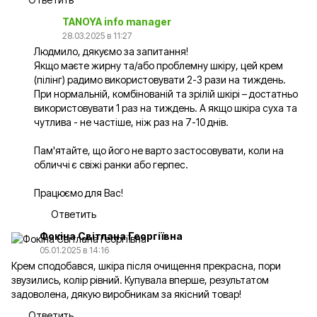
TANOYA info manager
28.03.2025 в 11:27
Людмило, дякуємо за запитання!
Якщо маєте жирну та/або проблемну шкіру, цей крем
(пілінг) радимо використовувати 2-3 рази на тиждень.
При нормальній, комбінованій та зрілій шкірі – достатньо
використовувати 1 раз на тиждень. А якщо шкіра суха та
чутлива - не частіше, ніж раз на 7-10 днів.
Пам'ятайте, що його не варто застосовувати, коли на
обличчі є свіжі ранки або герпес.
Працюємо для Вас!
Ответить
Фокіна Світлана Георгіївна
05.01.2025 в 14:16
Крем сподобався, шкіра після очищення прекрасна, пори
звузились, колір рівний. Купувала вперше, результатом
задоволена, дякую виробникам за якісний товар!
Ответить