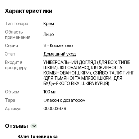
Характеристики
Тип товара
Крем
Область
Лицо
применения
Серия
Я - Косметолог
Этап
Домашний уход
Входит в
УНІВЕРСАЛЬНИЙ ДОГЛЯД (ДЛЯ ВСІХ ТИПІВ
процедуру
ШКІРИ), ФІТОБАЛАНС(ДЛЯ ЖИРНОЇ ТА
КОМБІНОВАНОЇ ШКІРИ), СЯЙВО ТА ЛІФТИНГ
(ДЛЯ ТЬМЯНОЇ ТА МЛЯВОЇ ШКІРИ, ДЛЯ
БУДЬ-ЯКОГО ВІКУ. ШКІРА КУРЦЯ)
Объем
100 мл
Тара
Флакон с дозатором
Артикул
000003679
Отзывы
12
Юлія Тоневицька