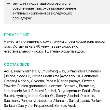
улучшает гидратацию рогового слоя,
обеспечивает высокое проникновение
активных компонентов в следующих
процедурах
ПРИМЕНЕНИЕ
Нанести на очищенную кожу тонким слоем кроме зоны вокруг
глаз. Оставить на 3-10 минут в зависимости от
чувствительности кожи. Тщательно смыть водой.
СОСТАВ (INCI)
Aqua, Peach Kernel Oil, Emulsifying wax, Simmondsia Chinensis
(Jojoba) Seed Oil, Рersea Gratissima (Avocado) Oil, Panthenol,
Cetearyl Alcohol, Glycerin, Papain (Carica papaya) Enzyme
Powder, Punica granatum fruit extract, Beeswax, Bromelain,
Lactobionic Acid, Behenyl Alcohol, Butyrospermum Parkii (Shea
Butter), Hydrogenated Castor Oil, Stearyl Alcohol, Protease,
Subtilisine, Panthenyl triacetate, Allantoin , Salicylic аcid, Parfum,
Sorbitan Caprylate, Propanediol, Benzoic Acid.