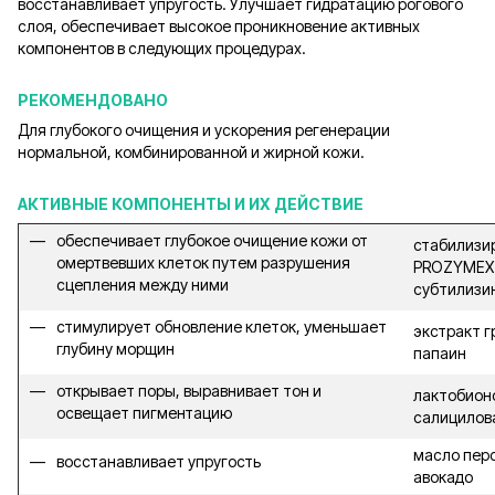
восстанавливает упругость. Улучшает гидратацию рогового
слоя, обеспечивает высокое проникновение активных
компонентов в следующих процедурах.
РЕКОМЕНДОВАНО
Для глубокого очищения и ускорения регенерации
нормальной, комбинированной и жирной кожи.
АКТИВНЫЕ КОМПОНЕНТЫ И ИХ ДЕЙСТВИЕ
обеспечивает глубокое очищение кожи от
стабилизи
омертвевших клеток путем разрушения
PROZYMEX 
сцепления между ними
субтилизин
стимулирует обновление клеток, уменьшает
экстракт г
глубину морщин
папаин
открывает поры, выравнивает тон и
лактобионо
освещает пигментацию
салицилов
масло пер
восстанавливает упругость
авокадо