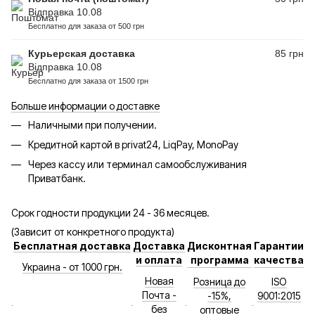
Відправка 10.08
Бесплатно для заказа от 500 грн
Курьерская доставка
85 грн
Відправка 10.08
Бесплатно для заказа от 1500 грн
Больше информации о доставке
Наличными при получении.
Кредитной картой в privat24, LiqPay, MonoPay
Через кассу или терминал самообслуживания
Приватбанк.
Срок годности продукции 24 - 36 месяцев.
(Зависит от конкретного продукта)
Бесплатная доставка
Доставка
Дисконтная
Гарантии
и оплата
программа
качества
Украина - от 1000 грн.
Новая
Розница до
ISO
Почта -
-15%,
9001:2015
без
оптовые