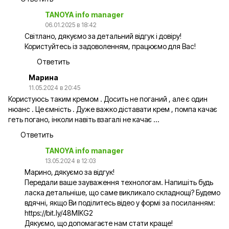
TANOYA info manager
06.01.2025 в 18:42
Світлано, дякуємо за детальний відгук і довіру!
Користуйтесь із задоволенням, працюємо для Вас!
Ответить
Марина
11.05.2024 в 20:45
Користуюсь таким кремом . Досить не поганий , але є один
нюанс . Це ємність . Дуже важко діставати крем , помпа качає
геть погано, інколи навіть взагалі не качає …
Ответить
TANOYA info manager
13.05.2024 в 12:03
Марино, дякуємо за відгук!
Передали ваше зауваження технологам. Напишіть будь
ласка детальніше, що саме викликало складнощі? Будемо
вдячні, якщо Ви поділитесь відео у формі за посиланням:
https://bit.ly/48MIKG2
Дякуємо, що допомагаєте нам стати краще!