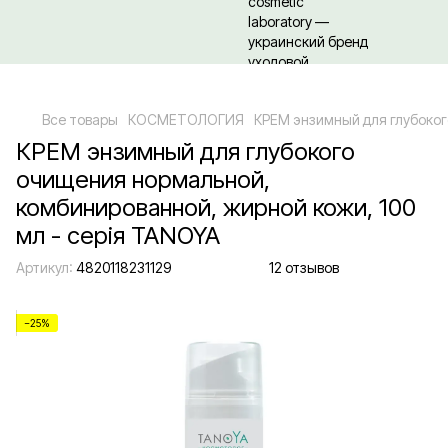
Относительно оптовых/ОПТовых закупок Кликайте сюда
Все товары
КОСМЕТОЛОГИЯ
КРЕМ энзимный для глубоког
КРЕМ энзимный для глубокого
очищения нормальной,
комбинированной, жирной кожи, 100
мл - серія TANOYA
Артикул:
4820118231129
12 отзывов
−25%