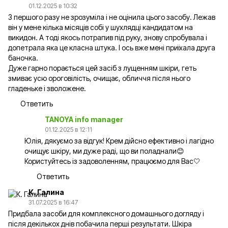
01.12.2025 в 10:32
З першого разу не зрозуміла і не оцінила цього засобу. Лежав
він у мене кілька місяців собі у шухлядці кандидатом на
викидон. А тоді якось потрапив під руку, знову спробувала і
допетрала яка це класна штука. І ось вже мені приїхала друга
баночка.
Дуже гарно порається цей засіб з лущенням шкіри, геть
змиває усю ороговілість, очищає, обличчя після нього
гладеньке і зволожене.
Ответить
TANOYA info manager
01.12.2025 в 12:11
Юлія, дякуємо за відгук! Крем дійсно ефективно і лагідно
очищує шкіру, ми дуже раді, що ви поладнали😊
Користуйтесь із задоволенням, працюємо для Вас🤍
Ответить
К. Галина
31.07.2025 в 16:47
Придбала засоби для комплексного домашнього догляду і
після декількох днів побачила перші результати. Шкіра