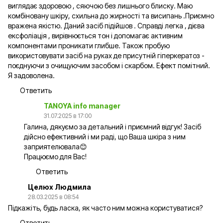
виглядає здоровою , сяючою без лишнього блиску. Маю
комбіновану шкіру, схильна до жирності та висипань .Приємно
вражена якістю. Даний засіб підійшов . Справді легка , дієва
ексфоліація , вирівнюється тон і допомагає активним
компонентами проникати глибше. Також пробую
використовувати засіб на руках де присутній гіперкератоз -
поєднуючи з очищуючим засобом і скарбом. Ефект помітний.
Я задоволена.
Ответить
TANOYA info manager
31.07.2025 в 17:00
Галина, дякуємо за детальний і приємний відгук! Засіб
дійсно ефективний і ми раді, що Ваша шкіра з ним
заприятелювала😊
Працюємо для Вас!
Ответить
Целюх Людмила
28.03.2025 в 08:54
Підкажіть, будь ласка, як часто ним можна користуватися?
Ответить