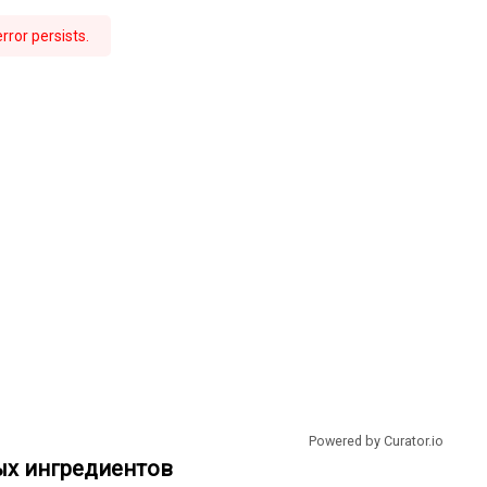
rror persists.
Powered by Curator.io
ых ингредиентов