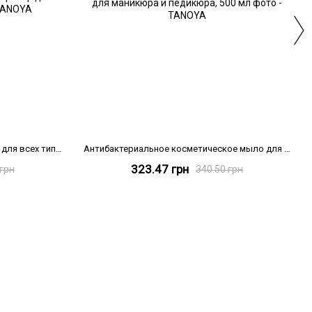
Гиалуроновая МАСКА ЭКО-филер для всех типов кожи, 100 мл
Антибактериальное косметическое мыло для маникюра и педикюра, 500 мл
323.47 грн
 грн
340.50 грн