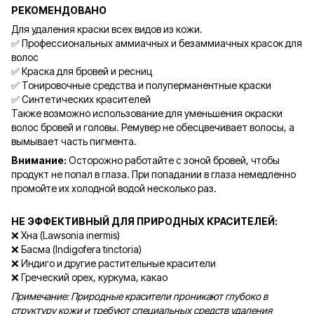
РЕКОМЕНДОВАНО
Для удаления краски всех видов из кожи.
✅ Профессиональных аммиачных и безаммиачных красок для
волос
✅ Краска для бровей и ресниц
✅ Тонировочные средства и полуперманентные краски
✅ Синтетических красителей
Также возможно использование для уменьшения окраски
волос бровей и головы. Ремувер не обесцвечивает волосы, а
вымывает часть пигмента.
Внимание:
Осторожно работайте с зоной бровей, чтобы
продукт не попал в глаза. При попадании в глаза немедленно
промойте их холодной водой несколько раз.
НЕ ЭФФЕКТИВНЫЙ ДЛЯ ПРИРОДНЫХ КРАСИТЕЛЕЙ:
❌ Хна (Lawsonia inermis)
❌ Басма (Indigofera tinctoria)
❌ Индиго и другие растительные красители
❌ Греческий орех, куркума, какао
Примечание: Природные красители проникают глубоко в
структуру кожи и требуют специальных средств удаления