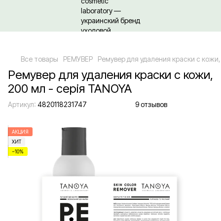
Относительно оптовых/ОПТовых закупок Кликайте сюда
Все товары
РЕМУВЕР
Ремувер для удаления краски с кожи,
Ремувер для удаления краски с кожи,
200 мл - серія TANOYA
Артикул:
4820118231747
9 отзывов
АКЦИЯ
ХИТ
−10%