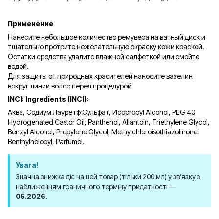
Применение
Нанесите небольшое количество ремувера на ватный диск и
тщательно протрите нежелательную окраску кожи краской.
Остатки средства удалите влажной салфеткой или смойте
водой.
Для защиты от природных красителей наносите вазелин
вокруг линии волос перед процедурой.
INCI: Ingredients (INCI):
Аква, Содиум Лауретф Сульфат, Исоpropyl Alcohol, PEG 40
Hydrogenated Castor Oil, Panthenol, Allantoin, Triethylene Glycol,
Benzyl Alcohol, Propylene Glycol, Methylchloroisothiazolinone,
Benthylholopyl, Parfumol.
Увага!
Значна знижка діє на цей товар (тільки 200 мл) у зв’язку з
наближенням граничного терміну придатності —
05.2026
.