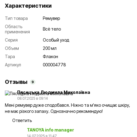
Характеристики
Тип товара
Ремувер
Область
Всё тело
применения
Серия
Особый уход
Объем
200 мл
Тара
Флакон
Артикул
000004778
Отзывы
9
Пясецька Людмила Миколаївна
08.07.2025 в 09:14
Мені ремувер дуже сподобався. Ніжно та м'яко очищає шкіру,
не має різкого запаху. Однозначно рекомендую!
Ответить
TANOYA info manager
14.07.2025 в 11:47