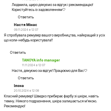
Людмила, щиро дякуємо за відгук і рекомендацію!
Користуйтесь із задоволенням🤍
Ответить
Настя Мінас
09.11.2024 в 12:07
Я спробувала ремувер вашого виробництва, найкращий з усіх
що коли-небудь користувала!!
Ответить
TANOYA info manager
11.11.2024 в 12:07
Настя, дякуємо за відгук! Працюємо для Вас🤍
Ответить
Ілона
20.10.2024 в 12:08
Класний ремувер! Швидко прибирає фарбу зі шкіри, навіть
темну. Ніякого подразнення, шкіра залишається м'якою.
Рекомендую!