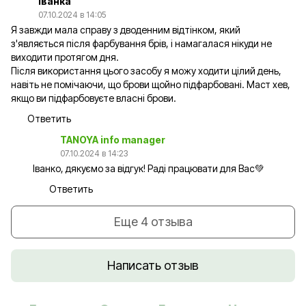
Іванка
07.10.2024 в 14:05
Я завжди мала справу з дводенним відтінком, який
з'являється після фарбування брів, і намагалася нікуди не
виходити протягом дня.
Після використання цього засобу я можу ходити цілий день,
навіть не помічаючи, що брови щойно підфарбовані. Маст хев,
якщо ви підфарбовуєте власні брови.
Ответить
TANOYA info manager
07.10.2024 в 14:23
Іванко, дякуємо за відгук! Раді працювати для Вас💚
Ответить
Еще 4 отзыва
Написать отзыв