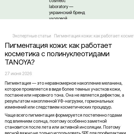
Относительно оптовых/ОПТовых закупок Кликайте сюда
Экспертные статьи
Пигментация кожи: как работает косм
Пигментация кожи: как работает
косметика с полинуклеотидами
TANOYA?
27 июня 2026
Пигментация — это неравномерное накопление меланина,
которое проявляется в виде более темных участков кожи,
постакне или неровного тона. Она не является дефектом, а
результатом накопленной УФ-нагрузки, гормональных
изменений или следствием косметических процедур.
Чаще всего пигментация формируется постепенно годами
под влиянием солнца, поэтому особенно заметной
становится после лета или активной инсоляции. Поэтому
весной важно не только использовать SPF для профилактики,