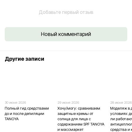
Добавьте первый отзыв
Новый комментарий
Другие записи
30 июня 2026
29 июня 2026
28 июня 2026
Полный гид средствами
Хочу/могу: сравниваем
Моделяж в
до и после депиляции
защитные кремы от
условиях: 
TANOYA
солнца для лица с
ли работаю
содержанием SPF TANOYA
антицеллю
и массмаркет
средства и 