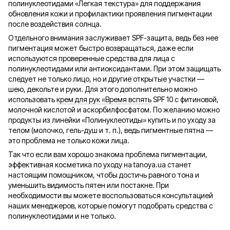
полинуклеотидами «Легкая текстура» для поддержания
обновления кожи и профилактики проявления пигментации
после воздействия солнца.
Отдельного внимания заслуживает SPF-защита, ведь без нее
пигментация может быстро возвращаться, даже если
используются проверенные средства для лица с
полинуклеотидами или антиоксидантами. При этом защищать
следует не только лицо, но и другие открытые участки —
шею, декольте и руки. Для этого дополнительно можно
использовать
крем для рук «Время вспять
SPF 10 с фитиновой,
молочной кислотой и аскорбилфосфатом. По желанию можно
продукты из линейки «Полинуклеотиды» купить и по уходу за
телом (молочко, гель-душ и т. п.), ведь пигментные пятна —
это проблема не только кожи лица.
Так что если вам хорошо знакома проблема пигментации,
эффективная косметика по уходу на tanoya.ua станет
настоящим помощником, чтобы достичь равного тона и
уменьшить видимость пятен или постакне. При
необходимости вы можете воспользоваться консультацией
наших менеджеров, которые помогут подобрать средства с
полинуклеотидами и не только.