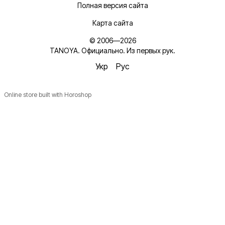
Полная версия сайта
Карта сайта
© 2006—2026
TANOYA. Официально. Из первых рук.
Укр
Рус
Online store built with Horoshop
Новинки, ідеї для догляду та знижки — підписка, що
надихає!
Плюс —
секретний промокод
в першому листі*
*Промокод діє один раз і лише для роздрібних замовлень.
Ім'я
Email
*
Підписатися