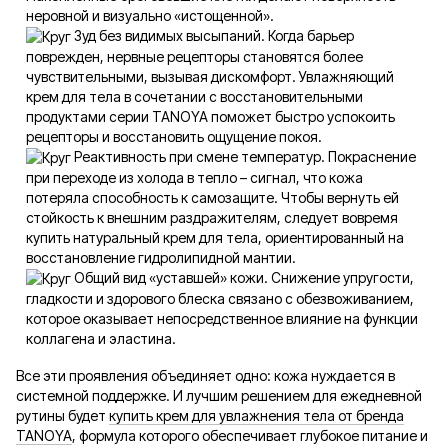
неровной и визуально «истощенной».
Зуд без видимых высыпаний. Когда барьер
поврежден, нервные рецепторы становятся более
чувствительными, вызывая дискомфорт. Увлажняющий
крем для тела в сочетании с восстановительными
продуктами серии TANOYA поможет быстро успокоить
рецепторы и восстановить ощущение покоя.
Реактивность при смене температур. Покраснение
при переходе из холода в тепло – сигнал, что кожа
потеряла способность к самозащите. Чтобы вернуть ей
стойкость к внешним раздражителям, следует вовремя
купить натуральный крем для тела, ориентированный на
восстановление гидролипидной мантии.
Общий вид «уставшей» кожи. Снижение упругости,
гладкости и здорового блеска связано с обезвоживанием,
которое оказывает непосредственное влияние на функции
коллагена и эластина.
Все эти проявления объединяет одно: кожа нуждается в
системной поддержке. И лучшим решением для ежедневной
рутины будет
купить крем для увлажнения тела от бренда
TANOYA
, формула которого обеспечивает глубокое питание и