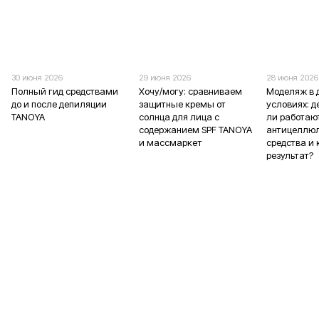
30 июня 2026
29 июня 2026
28 июня 2026
Полный гид средствами
Хочу/могу: сравниваем
Моделяж в
до и после депиляции
защитные кремы от
условиях: 
TANOYA
солнца для лица с
ли работаю
содержанием SPF TANOYA
антицеллю
и массмаркет
средства и 
результат?