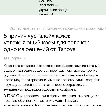
Относительно оптовых/ОПТовых закупок Кликайте сюда
Экспертные статьи
5 причин «усталой» кожи: увлажняющий 
5 причин «усталой» кожи:
увлажняющий крем для тела как
одно из решений от Tanoya
14 января 2026
Кожа тела ежедневно сталкивается с десятками испытаний:
вода, очищающие средства, перепады температур, трение
одежды. Все это постепенно ослабляет защитный барьер и
провоцирует потерю влаги. Именно поэтому купить средства
по уходу за кожей тела – это не просто о красоте, а о
ежедневной поддержке здоровья и комфорта.
В TANOYA мы создаем комплексные решения, выходящие за
пределы обычного увлажнения. Наши формулы,
возвращающие комфорт, сохраняют баланс и помогают коже