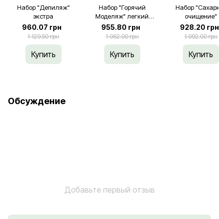
Набор "Депиляж"
Набор "Горячий
Набор "Сахар
экстра
Моделяж" легкий
очищение"
старт
960.07 грн
955.80 грн
928.20 гр
1 129.50 грн
1 062.00 грн
1 092.00 грн
Купить
Купить
Купить
Обсуждение
Добавьте первый отзыв