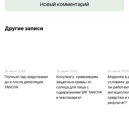
Новый комментарий
Другие записи
30 июня 2026
29 июня 2026
28 июня 2026
Полный гид средствами
Хочу/могу: сравниваем
Моделяж в
до и после депиляции
защитные кремы от
условиях: 
TANOYA
солнца для лица с
ли работаю
содержанием SPF TANOYA
антицеллю
и массмаркет
средства и 
результат?