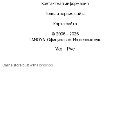
Контактная информация
Полная версия сайта
Карта сайта
© 2006—2026
TANOYA. Официально. Из первых рук.
Укр
Рус
Online store built with Horoshop
Новинки, ідеї для догляду та знижки — підписка, що
надихає!
Плюс —
секретний промокод
в першому листі*
*Промокод діє один раз і лише для роздрібних замовлень.
Ім'я
Email
*