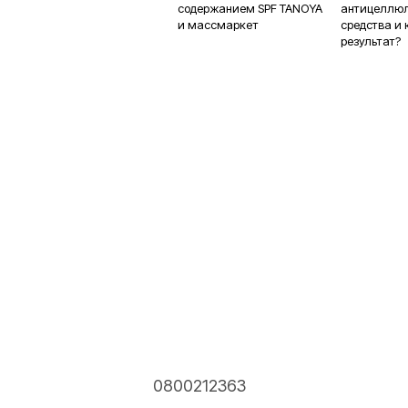
содержанием SPF TANOYA
антицеллю
и массмаркет
средства и 
результат?
0800212363