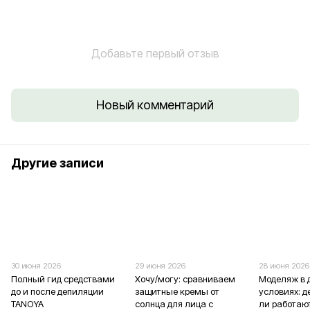
Добавьте первый отзыв
Новый комментарий
Другие записи
30 июня 2026
29 июня 2026
28 июня 2026
Полный гид средствами
Хочу/могу: сравниваем
Моделяж в
до и после депиляции
защитные кремы от
условиях: 
TANOYA
солнца для лица с
ли работаю