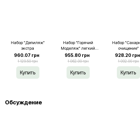
Набор "Депиляж"
Набор "Горячий
Набор "Сахар
экстра
Моделяж" легкий
очищение"
старт
960.07 грн
955.80 грн
928.20 гр
1 129.50 грн
1 062.00 грн
1 092.00 грн
Купить
Купить
Купить
Обсуждение