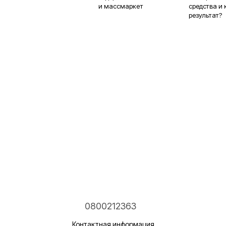
и массмаркет
средства и 
результат?
0800212363
Контактная информация