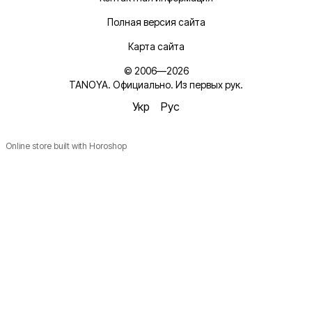
Полная версия сайта
Карта сайта
© 2006—2026
TANOYA. Официально. Из первых рук.
Укр
Рус
Online store built with Horoshop
Новинки, ідеї для догляду та знижки — підписка, що
надихає!
Плюс —
секретний промокод
в першому листі*
*Промокод діє один раз і лише для роздрібних замовлень.
Ім'я
Email
*
Підписатися