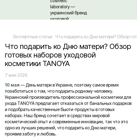
Относительно оптовых/ОПТовых закупок Кликайте сюда
Экспертные статьи
Что подарить ко Дню матери? Обзор го
Что подарить ко Дню матери? Обзор
готовых наборов уходовой
косметики TANOYA
7 мая 2026
10 мая
— День матери в Украине, поэтому самое время
позаботиться о том, что подарить родному человеку.
Украинский производитель профессиональной косметики для
ухода TANOYA предлагает отказаться от банальных подарков
и подобрать качественные бьюти-продукты в готовых
наборах. Наш бренд сочетает в средствах мировой
косметический опыт и современные инновации, так что это
одно из лучших решений, что подарить ко Дню матери,
проявив заботу и любовь.