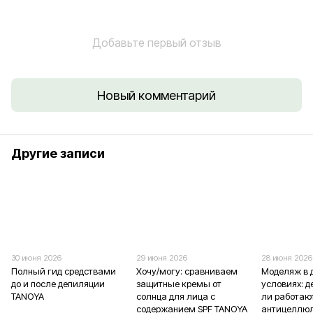
Добавьте первый отзыв
Новый комментарий
Другие записи
30 июня 2026
29 июня 2026
28 июня 2026
Полный гид средствами
Хочу/могу: сравниваем
Моделяж в
до и после депиляции
защитные кремы от
условиях: 
TANOYA
солнца для лица с
ли работаю
содержанием SPF TANOYA
антицеллю