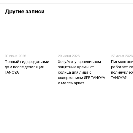
Другие записи
30 июня 2026
29 июня 2026
27 июня 2026
Полный гид средствами
Хочу/могу: сравниваем
Пигментаци
до и после депиляции
защитные кремы от
работает к
TANOYA
солнца для лица с
полинукле
содержанием SPF TANOYA
TANOYA?
и массмаркет