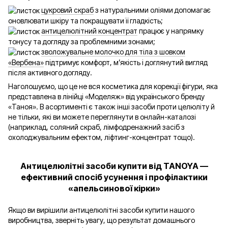
цукровий скраб
з натуральними оліями допомагає
оновлювати шкіру та покращувати її гладкість;
антицелюлітний концентрат
працює у напрямку
тонусу та догляду за проблемними зонами;
зволожувальне молочко для тіла з шовком
«Вербена»
підтримує комфорт, м’якість і доглянутий вигляд
після активного догляду.
Наголошуємо, що це не вся косметика для корекції фігури, яка
представлена в лінійці «Моделяж» від українського бренду
«Таноя». В асортименті є також інші засоби проти целюліту й
не тільки, які ви можете переглянути в онлайн-каталозі
(наприклад, соляний скраб, лімфодренажний засіб з
охолоджувальним ефектом, ліфтинг-концентрат тощо).
Антицелюлітні засоби купити від TANOYA —
ефективний спосіб усунення і профілактики
«апельсинової кірки»
Якщо ви вирішили антицелюлітні засоби купити нашого
виробництва, зверніть увагу, що результат домашнього