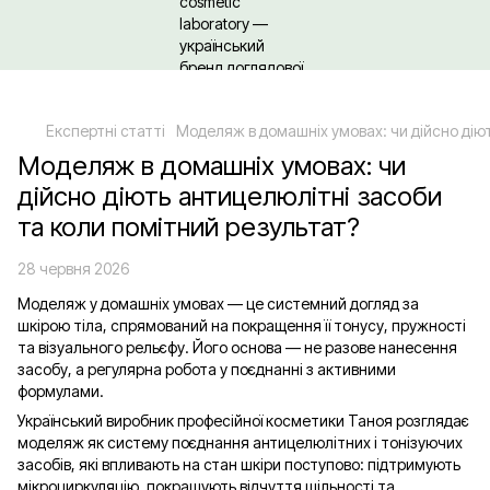
Щодо гуртових/ОПТових закупівель Клікайте сюди
Експертні статті
Моделяж в домашніх умовах: чи дійсно дію
Моделяж в домашніх умовах: чи
дійсно діють антицелюлітні засоби
та коли помітний результат?
28 червня 2026
Моделяж у домашніх умовах — це системний догляд за
шкірою тіла, спрямований на покращення її тонусу, пружності
та візуального рельєфу. Його основа — не разове нанесення
засобу, а регулярна робота у поєднанні з активними
формулами.
Український виробник професійної косметики Таноя розглядає
моделяж як систему поєднання антицелюлітних і тонізуючих
засобів, які впливають на стан шкіри поступово: підтримують
мікроциркуляцію, покращують відчуття щільності та