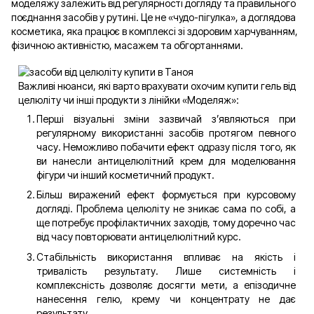
моделяжу залежить від регулярності догляду та правильного
поєднання засобів у рутині. Це не «чудо-пігулка», а доглядова
косметика, яка працює в комплексі зі здоровим харчуванням,
фізичною активністю, масажем та обгортаннями.
Важливі нюанси, які варто врахувати охочим купити гель від
целюліту чи інші продукти з лінійки «Моделяж»:
Перші візуальні зміни зазвичай з’являються при
регулярному використанні засобів протягом певного
часу. Неможливо побачити ефект одразу після того, як
ви нанесли антицелюлітний крем для моделювання
фігури чи інший косметичний продукт.
Більш виражений ефект формується при курсовому
догляді. Проблема целюліту не зникає сама по собі, а
ще потребує профілактичних заходів, тому доречно час
від часу повторювати антицелюлітний курс.
Стабільність використання впливає на якість і
тривалість результату. Лише системність і
комплексність дозволяє досягти мети, а епізодичне
нанесення гелю, крему чи концентрату не дає
результату.