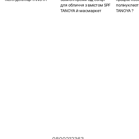
для обличчя з вмістом SPF
полінуклео
TANOYA й масмаркет
TANOYA ?