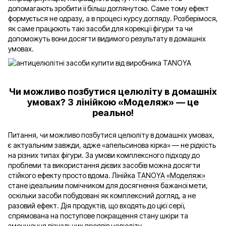
допомагають зробити її більш доглянутою. Саме тому ефект
формується не одразу, а в процесі курсу догляду. Розберімося,
як саме працюють такі засоби для корекції фігури та чи
допоможуть вони досягти видимого результату в домашніх
умовах.
Чи можливо позбутися целюліту в домашніх
умовах? З лінійкою «Моделяж» — це
реально!
Питання, чи можливо позбутися целюліту в домашніх умовах,
є актуальним завжди, адже «апельсинова кірка» — не рідкість
на різних типах фігури. За умови комплексного підходу до
проблеми та використання дієвих засобів можна досягти
стійкого ефекту просто вдома. Лінійка
TANOYA «Моделяж»
стане ідеальним помічником для досягнення бажаної мети,
оскільки засоби побудовані як комплексний догляд, а не
разовий ефект. Дія продуктів, що входять до цієї серії,
спрямована на поступове покращення стану шкіри та
зменшення візуальних проявів целюліту.