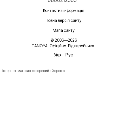
0800212363
Контактна інформація
Повна версія сайту
Мапа сайту
© 2006—2026
TANOYA. Офіційно. Від виробника.
Укр
Рус
Інтернет-магазин створений з Хорошоп
Новинки, ідеї для догляду та знижки — підписка, що
надихає!
Плюс —
секретний промокод
в першому листі*
*Промокод діє один раз і лише для роздрібних замовлень.
Ім'я
Email
*