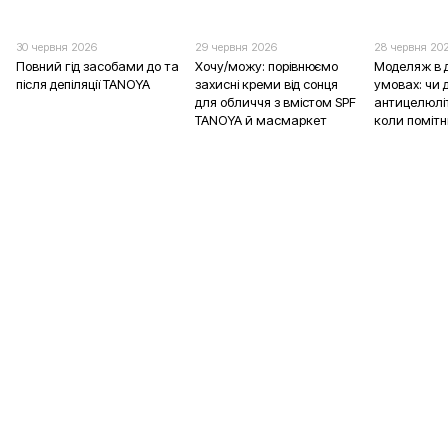
30 червня 2026
29 червня 2026
28 червня 20
Повний гід засобами до та
Хочу/можу: порівнюємо
Моделяж в 
після депіляції TANOYA
захисні креми від сонця
умовах: чи д
для обличчя з вмістом SPF
антицелюліт
TANOYA й масмаркет
коли помітн