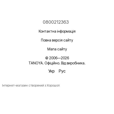
0800212363
Контактна інформація
Повна версія сайту
Мапа сайту
© 2006—2026
TANOYA. Офіційно. Від виробника.
Укр
Рус
Інтернет-магазин створений з Хорошоп
Новинки, ідеї для догляду та знижки — підписка, що
надихає!
Плюс —
секретний промокод
в першому листі*