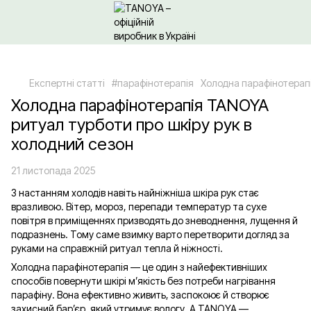
Щодо гуртових/ОПТових закупівель Клікайте сюди
Експертні статті
#парафінотерапія
Холодна парафінотерапі
Холодна парафінотерапія TANOYA
ритуал турботи про шкіру рук в
холодний сезон
21 листопада 2025
З настанням холодів навіть найніжніша шкіра рук стає
вразливою. Вітер, мороз, перепади температур та сухе
повітря в приміщеннях призводять до зневоднення, лущення й
подразнень. Тому саме взимку варто перетворити догляд за
руками на справжній ритуал тепла й ніжності.
Холодна парафінотерапія — це один з найефективніших
способів повернути шкірі м’якість без потреби нагрівання
парафіну. Вона ефективно живить, заспокоює й створює
захисний бар’єр, який утримує вологу. А TANOYA —