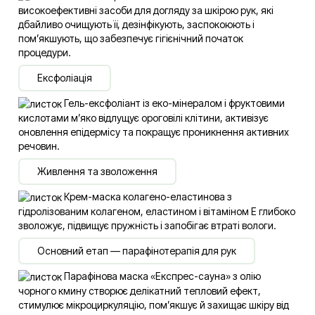
високоефективні засоби для догляду за шкірою рук, які
дбайливо очищують її, дезінфікують, заспокоюють і
пом’якшують, що забезпечує гігієнічний початок
процедури.
Ексфоліація
Гель-ексфоліант із еко-мінералом і фруктовими
кислотами м’яко відлущує ороговілі клітини, активізує
оновлення епідермісу та покращує проникнення активних
речовин.
Живлення та зволоження
Крем-маска колагено-еластинова з
гідролізованим колагеном, еластином і вітаміном E глибоко
зволожує, підвищує пружність і запобігає втраті вологи.
Основний етап — парафінотерапія для рук
Парафінова маска «Експрес-сауна» з олію
чорного кмину створює делікатний тепловий ефект,
стимулює мікроциркуляцію, пом’якшує й захищає шкіру від