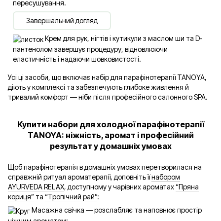
пересушування.
Завершальний догляд
Крем для рук, нігтів і кутикули з маслом ши та D-
пантенолом завершує процедуру, відновлюючи
еластичність і надаючи шовковистості.
Усі ці засоби, що включає набір для парафінотерапії TANOYA,
діють у комплексі та забезпечують глибоке живлення й
тривалий комфорт — ніби після професійного салонного SPA.
Купити набори для холодної парафінотерапії
TANOYA: ніжність, аромат і професійний
результат у домашніх умовах
Щоб парафінотерапія в домашніх умовах перетворилася на
справжній ритуал ароматерапії, доповніть її
набором
AYURVEDA RELAX
, доступному у чарівних ароматах
“Пряна
кориця”
та
“Тропічний рай”
:
Масажна свічка — розслабляє та наповнює простір
ніжним ароматом;