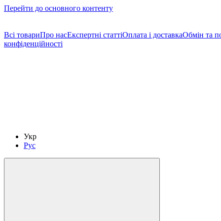
Перейти до основного контенту
Щодо гуртових/ОПТових закупівель Клікайте сюди
Всі товари
Про нас
Експертні статті
Оплата і доставка
Обмін та п
конфіденційності
Укр
Рус