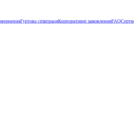
овернення
Гуртова співпраця
Корпоративні замовлення
FAQ
Сертиф