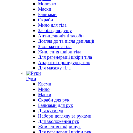
Молочко
Маски
Бальзами
Скраби
Мило для тіла
Засоби для душу
Антицелюлітні засоби
Догляд до та після депіляції
Зволоження тіла
Живлення шкіри тіла
Для регенерації шкіри тіла
Апаратні процедури, тіло
Для масажу тіла
Руки
Креми
Мило
Маски
Скраби для рук
Бальзами для рук
Для кутикул
Набори догляду за руками
Для зволоження рук
Живлення шкіри рук
Для регенерації шкіри рук