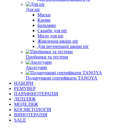
Для ніг
Маски
Креми
Бальзами
Скраби для ніг
Мило для ніг
Живлення шкіри ніг
Для регенерації шкіри ніг
Пробники та тестери
Аксесуари
Подарункові сертифікати TANOYA
НАБОРИ
РЕМУВЕР
ПАРАФІНОТЕРАПІЯ
ДЕПІЛЯЖ
МОДЕЛЯЖ
КОСМЕТОЛОГІЯ
ВИНОТЕРАПІЯ
SALE