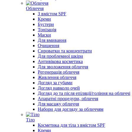
Обличчя
З вмістом SPF
Креми
Бустери
Тонізація
Маски
Для вмивання
Очищення
Сироватки та концентрати
Для проблемної шкіри
Антивікова косметика
Для зволоження обличчя
Регенерація обличчя
Живлення обличчя
Догляд за губами
Догляд навколо очей
Догляд до та після епіляції/гоління на обличчі
Апаратні процедури, обличчя
Для масажу обличчя
Набори для догляду за обличчям
Тіло
Косметика для тіла з вмістом SPF
Креми