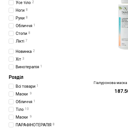
2
Усе тіло
8
Ноги
8
Руки
1
Обличчя
8
Стопи
7
Лікті
2
Новинка
3
Хіт
1
Винотерапія
Розділ
Гіалуронова маска 
1
Всі товари
187.5
9
Маски
1
Обличчя
10
Тіло
9
Маски
8
ПАРАФІНОТЕРАПІЯ