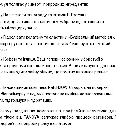
ул полягає у синергії природних інгредієнтів:
Поліфеноли винограду та вітамін Е. Потужні
анти, що захищають клітинні мембрани від старіння та
ь мікроциркуляцію.
Гідролізати колагену та еластину. «Будівельний матеріал»,
шкірі пружності та еластичності та забезпечують помітний
фект.
Кофеїн та іглиця. Ваші головні союзники у боротьбі з
 та проявами «апельсинової кірки». Вони активують дренаж
ають виводити зайву рідину, що помітно вирівнює рельєф
Інноваційний комплекс PatcH2O®. Створює на поверхні
 біополімерну сітку, яка поступово вивільняє зволожувальні
и, підтримуючи гідратацію.
такому поєднанню компонентів, професійна косметика для
а тілом від TANOYA запускає глибокі процеси регенерації,
доров’я та природну силу вашій шкірі.