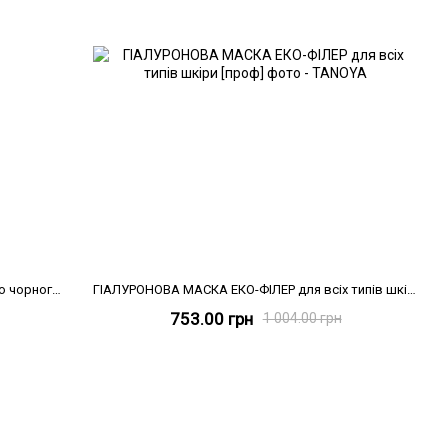
Парафінова маска «Експрес-сауна» з олією чорного кмину
ГІАЛУРОНОВА МАСКА ЕКО-ФІЛЕР для всіх типів шкіри [проф], 275 мл
753.00 грн
1 004.00 грн