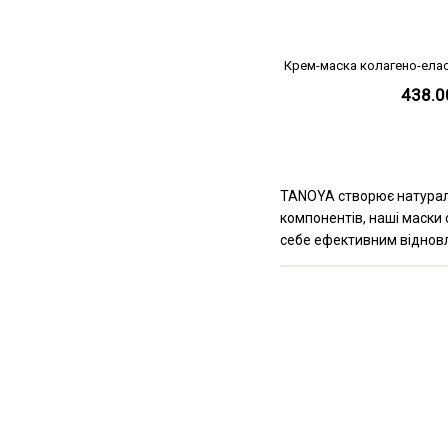
Крем-маска колагено-елас
438.0
TANOYA створює натураль
компонентів, наші маски 
себе ефективним віднов