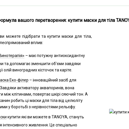
ормула вашого перетворення: купити маски для тіла TANOY
ви можете підібрати та купити маски для тіла,
цілеспрямований вплив:
Винотерапія»
– має потужну антиоксидантну
ни та допомагає зменшити об’єми завдяки
ії олій виноградних кісточок та каріте.
аска Еко-філер
– інноваційний засіб для
Завдяки активатору аквапоринів, вона
и між клітинами, повертає шкірі сяючий тон. А
канин робить ці маски для тіла від целюліту
ми у боротьбі з нерівностями рельєфу.
аски
купити які ви можете в TANOYA, стануть
я інтенсивного живлення. Це спеціально