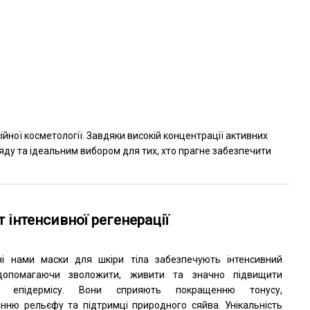
ної косметології. Завдяки високій концентрації активних
яду та ідеальним вибором для тих, хто прагне забезпечити
 інтенсивної регенерації
ні нами маски для шкіри тіла забезпечують інтенсивний
допомагаючи зволожити, живити та значно підвищити
ть епідермісу. Вони сприяють покращенню тонусу,
нню рельєфу та підтримці природного сяйва. Унікальність