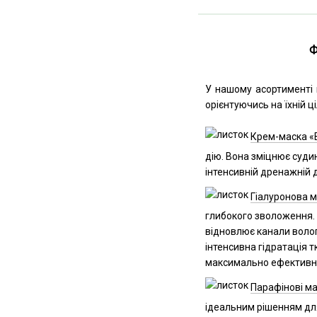
Ф
У нашому асортименті 
орієнтуючись на їхній 
Крем-маска «
дію. Вона зміцнює суди
інтенсивній дренажній д
Гіалуронова м
глибокого зволоження. 
відновлює канали волог
інтенсивна гідратація т
максимально ефективни
Парафінові м
ідеальним рішенням дл