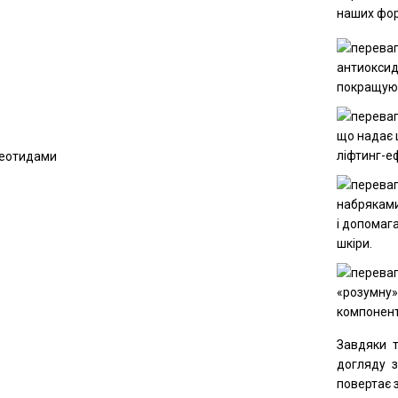
наших форм
антиоксид
покращуют
що надає 
ліфтинг-е
набряками
і допомаг
шкіри.
«розумну»
компонент
Завдяки 
догляду з
повертає з