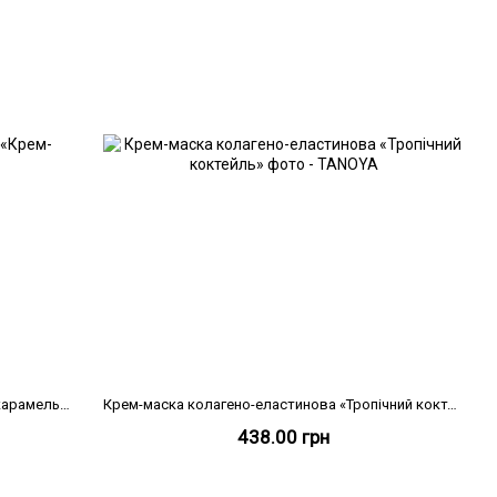
Крем-маска колагено-еластинова «Крем-карамель», 200 мл
Крем-маска колагено-еластинова «Тропічний коктейль», 500 мл
438.00 грн