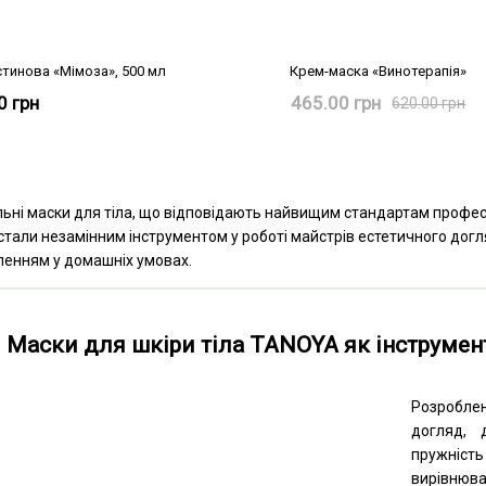
тинова «Мімоза», 500 мл
Крем-маска «Винотерапія»
0 грн
465.00 грн
620.00 грн
ні маски для тіла, що відповідають найвищим стандартам професій
стали незамінним інструментом у роботі майстрів естетичного догл
ленням у домашніх умовах.
Маски для шкіри тіла TANOYA як інструмент
Розробле
догляд, 
пружніс
вирівнюва