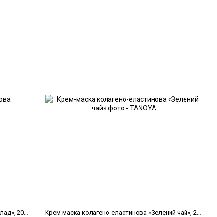
Крем-маска колагено-еластинова «Мармелад», 200 мл
Крем-маска колагено-еластинова «Зелений чай», 200 мл