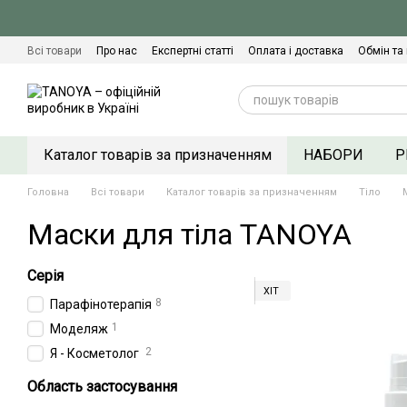
Перейти до основного контенту
Всі товари
Про нас
Експертні статті
Оплата і доставка
Обмін та
Сертифікати якості
Контактна інформація
Договір оферти
Політ
Каталог товарів за призначенням
НАБОРИ
Р
Головна
Всі товари
Каталог товарів за призначенням
Тіло
Маски для тіла TANOYA
Серія
ХІТ
8
Парафінотерапія
1
Моделяж
2
Я - Косметолог
Область застосування