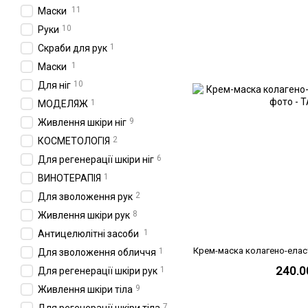
11
Маски
10
Руки
1
Скраби для рук
1
Маски
10
Для ніг
1
МОДЕЛЯЖ
9
Живлення шкіри ніг
2
КОСМЕТОЛОГІЯ
6
Для регенерації шкіри ніг
1
ВИНОТЕРАПІЯ
2
Для зволоження рук
8
Живлення шкіри рук
1
Антицелюлітні засоби
Крем-маска колагено-елас
1
Для зволоження обличчя
240.0
1
Для регенерації шкіри рук
9
Живлення шкіри тіла
7