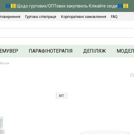
Щодо гуртових/ОПТових закупівель Клікайте сюди
 повернення
Гуртова співпраця
Корпоративні замовлення
FAQ
ика конфіденційності
ЕМУВЕР
ПАРАФІНОТЕРАПІЯ
ДЕПІЛЯЖ
МОДЕ
Маски
С
ХІТ