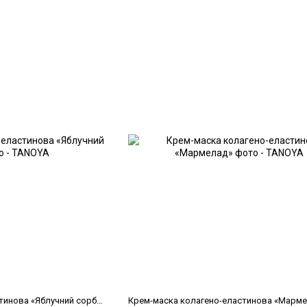
Крем-маска колагено-еластинова «Яблучний сорбет», 200 мл