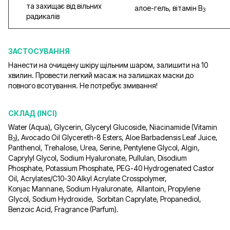
та захищає від вільних
алое-гель, вітамін В
3
радикалів
ЗАСТОСУВАННЯ
Нанести на очищену шкіру щільним шаром, залишити на 10
хвилин. Провести легкий масаж на залишках маски до
повного всотування. Не потребує змивання!
СКЛАД (INCI)
Water (Aqua), Glycerin, Glyceryl Glucoside, Niacinamide (Vitamin
B
), Avocado Oil Glycereth-8 Esters, Aloe Barbadensis Leaf Juice,
3
Panthenol, Trehalose, Urea, Serine, Pentylene Glycol, Algin,
Caprylyl Glycol, Sodium Hyaluronate, Pullulan, Disodium
Phosphate, Potassium Phosphate, PEG-40 Hydrogenated Castor
Oil, Acrylates/C10-30 Alkyl Acrylate Crosspolymer,
Кonjac Mannane, Sodium Hyaluronate, Allantoin, Propylene
Glycol, Sodium Hydroxide, Sorbitan Caprylate, Propanediol,
Benzoic Acid, Fragrance (Parfum).