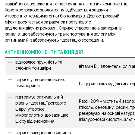
подвійного зволоження та постачання активних компонентів.
Короткострокове зволоження відбувається завдяки
утворенню невидимої сітки біополімерів. Довгостроковий
ефект досягається за рахунок поступового
виділення діючих речовин. Сприяє утворенню аквапоринів –
каналів, що забезпечують транспортування вологи між
клітинами й забезпечують гідратацію зсередини.
АКТИВНІ КОМПОНЕНТИ ТА ЇХНЯ ДІЯ
відновлює пружність та
вітамін В
, алое-гель, олія 
сяючий тон шкіри
3
сприяє утворенню нових
Гліцерил глікозид (активато
аквапоринів
підтримує оптимальний
PatcH2O® – містить 4 звол
рівень гідратації рогового
гліколь, сечовину, серин, тр
шару, утворює
резервуарі на основі натур
мікрополотно, що захищає
(гіалуронової кислоти, альгі
шкіру від висихання
сприяє виведенню токсинів