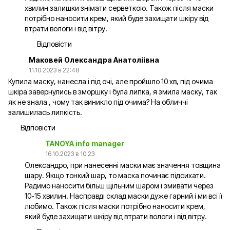
хвилин залишки знімати серветкою. Також після маски
потрібно наносити крем, який буде захищати шкіру від
втрати вологи і від вітру.
Відповісти
Маковей Олександра Анатоліівна
11.10.2023 в 22:48
Купила маску, нанесла і під очі, але пройшло 10 хв, під очима
шкіра завернулись в зморшку і була липка, я змила маску, так
як не знала , чому так виникло під очима? На обличчі
залишилась липкість.
Відповісти
TANOYA info manager
16.10.2023 в 10:23
Олександро, при нанесенні маски має значення товщина
шару. Якщо тонкий шар, то маска починає підсихати.
Радимо наносити більш щільним шаром і змивати через
10-15 хвилин. Насправді склад маски дуже гарний і ми всі її
любимо. Також після маски потрібно наносити крем,
який буде захищати шкіру від втрати вологи і від вітру.