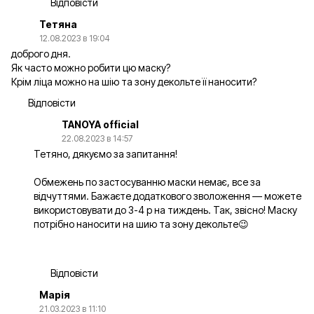
Відповісти
Тетяна
12.08.2023 в 19:04
доброго дня.
Як часто можно робити цю маску?
Крім ліца можно на шію та зону декольте її наносити?
Відповісти
TANOYA official
22.08.2023 в 14:57
Тетяно, дякуємо за запитання!
Обмежень по застосуванню маски немає, все за
відчуттями. Бажаєте додаткового зволоження — можете
використовувати до 3-4 р на тиждень. Так, звісно! Маску
потрібно наносити на шию та зону декольте😉
Відповісти
Марія
21.03.2023 в 11:10