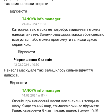
так само залишки втирати
Відповісти
TANOYA info manager
21.03.2024 в 11:13
Катерино, так, маска не потребує змивання і її можна
наносити на ніч. Залежно від шкіри, маска або повністю
всотується, або можна промокнути залишки сухою
серветкою.
Відповісти
Чернишенко Євгенія
13.02.2024 в 19:50
Нанесла маску,але так і залишилось сильне відчуття
липкості.
Відповісти
TANOYA info manager
14.02.2024 в 11:44
Євгеніє, при нанесенні маски має значення товщина
шару. Якщо тонкий шар, то маска починає підсихати.
Радимо наносити більш щільним шаром і через 10-15