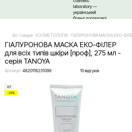
Щодо гуртових/ОПТових закупівель Клікайте сюди
Всі товари
КОСМЕТОЛОГІЯ
ГІАЛУРОНОВА МАСКА ЕКО-ФІЛЕР д
ГІАЛУРОНОВА МАСКА ЕКО-ФІЛЕР
для всіх типів шкіри [проф], 275 мл -
серія TANOYA
Артикул:
4820118231099
10 відгуків
ХІТ
−25%