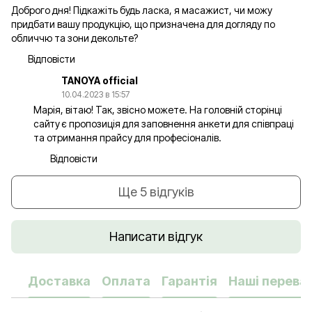
Доброго дня! Підкажіть будь ласка, я масажист, чи можу
придбати вашу продукцію, що призначена для догляду по
обличчю та зони декольте?
Відповісти
TANOYA official
10.04.2023 в 15:57
Марія, вітаю! Так, звісно можете. На головній сторінці
сайту є пропозиція для заповнення анкети для співпраці
та отримання прайсу для професіоналів.
Відповісти
Ще 5 відгуків
Написати відгук
Доставка
Оплата
Гарантія
Наші переваг