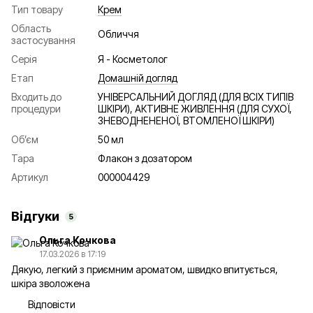
Тип товару
Крем
Область
Обличчя
застосування
Серія
Я - Косметолог
Етап
Домашній догляд
Входить до
УНІВЕРСАЛЬНИЙ ДОГЛЯД (ДЛЯ ВСІХ ТИПІВ
процедури
ШКІРИ), АКТИВНЕ ЖИВЛЕННЯ (ДЛЯ СУХОЇ,
ЗНЕВОДНЕНЕНОЇ, ВТОМЛЕНОЇ ШКІРИ)
Об’єм
50 мл
Тара
Флакон з дозатором
Артикул
000004429
Відгуки
5
Ольга Кочкова
17.03.2026 в 17:19
Дякую, легкий з приємним ароматом, швидко впитується,
шкіра зволожена
Відповісти