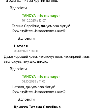
та була вдячна за крутий догляд.
Відповісти
TANOYA info manager
16.10.2025 в 12:07
Галина Сергіївна, дякуємо за відгук!
Користуйтесь із задоволенням💚
Відповісти
Наталя
03.10.2025 в 10:38
Дуже хороший крем, не скочується, не жирний , має
зволожувальну дію, дякую.
Відповісти
TANOYA info manager
03.10.2025 в 11:05
Наталя, дякуємо за відгук!
Користуйтесь із задоволенням🤍
Відповісти
Крижко Тетяна Олксіївна