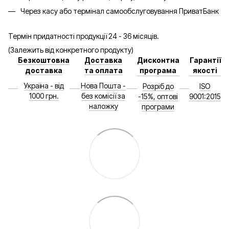
Через касу або термінал самообслуговування ПриватБанк
Термін придатності продукції 24 - 36 місяців.
(Залежить від конкретного продукту)
Безкоштовна
Доставка
Дисконтна
Гарантії
доставка
та оплата
програма
якості
Україна - від
Нова Пошта -
Розріб до
ISO
1000 грн.
без комісії за
-15%, оптові
9001:2015
наложку
програми