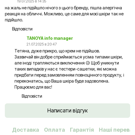
19.07.2025 в 14:35
на жаль не підійшло нічого з цього бренду, пішла алергічна
реакція на обличчі. Можливо, це саме для моєї шкіри так не
підійшло.
Відповісти
TANOYA info manager
21.07.2025 в 20:47
Тетяна, дуже прикро, що крем не підійшов.
Зазвичай він добре сприймається усіма типами шкіри,
але іноді трапляються виключення 😥 Щоб уникнути
таких випадків у нас є тестери-сашетки, які можна
придбати перед замовленням повноцінного продукту, і
переконатись, що Ваша шкіра буде задоволена.
Працюємо для вас!
Відповісти
Написати відгук
Доставка
Оплата
Гарантія
Наші переваг