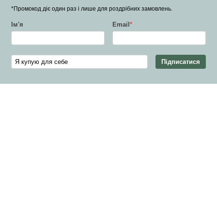
*Промокод діє один раз і лише для роздрібних замовлень.
Ім'я
Email
*
Підписатися