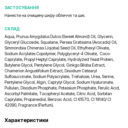
ЗАСТОСУВАННЯ
Нанести на очищену шкіру обличчя та шиї.
СКЛАД
Aqua, Prunus Amygdalus Dulcis (Sweet Almond) Oil, Glycerin,
Glyceryl Glucoside, Squalane, Рersea Gratissima (Avocado) Oil,
Simmondsia Chinensis (Jojoba) Seed Oil, Ethylhexyl Olivate,
Sodium Acrylates Copolymer, Polyglyceryl-4 Olivate, Coco-
Caprylate, Propyl Нeptyl Caprylate, Hydrolyzed Yeast Protein,
Butylene Glycol, Pentylene Glycol, Ginkgo Biloba Extract,
Chamerion Angustifolium Extract, Disodium Cetearyl
Sulfosuccinate, Sodium Polyacrylate, Trehalose, Urea, Serine,
Pentylene Glycol, Algin, Caprylyl Glycol, Sodium Hyaluronate,
Pullulan, Disodium Phosphate, Potassium Phosphate, Ferulic Acid,
Ascorbyl Palmitate, Tocopheryl Acetate, Citric Acid, Sorbitan
Caprylate, Propanediol, Benzoic Acid, CI 61570, CI 19140/ CI
42090, Fragrance (Parfum).
Характеристики