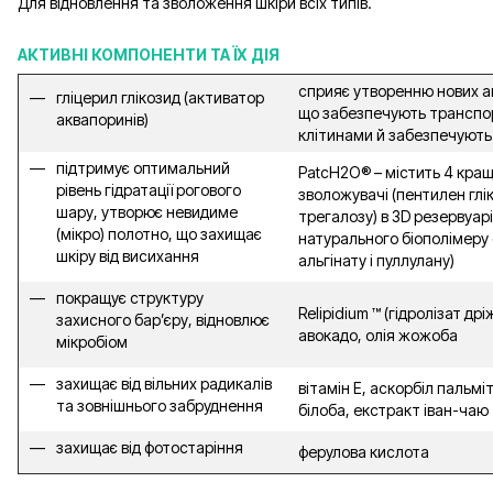
Для відновлення та зволоження шкіри всіх типів.
АКТИВНІ КОМПОНЕНТИ ТА ЇХ ДІЯ
сприяє утворенню нових ак
гліцерил глікозид (активатор
що забезпечують транспо
аквапоринів)
клітинами й забезпечують
підтримує оптимальний
PatcH2O® – містить 4 кра
рівень гідратації рогового
зволожувачі (пентилен глік
шару, утворює невидиме
трегалозу) в 3D резервуарі
(мікро) полотно, що захищає
натурального біополімеру 
шкіру від висихання
альгінату і пуллулану)
покращує структуру
Relipidium ™ (гідролізат дрі
захисного бар’єру, відновлює
авокадо, олія жожоба
мікробіом
захищає від вільних радикалів
вітамін Е, аскорбіл пальмі
та зовнішнього забруднення
білоба, екстракт іван-чаю
захищає від фотостаріння
ферулова кислота