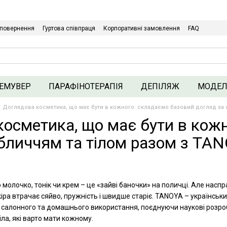
Щодо гуртових/ОПТових закупівель Клікайте сюди
 повернення
Гуртова співпраця
Корпоративні замовлення
FAQ
ика конфіденційності
ЕМУВЕР
ПАРАФІНОТЕРАПІЯ
ДЕПІЛЯЖ
МОДЕ
Доглядова косметика, що має бути в кожного: складаємо базовий догляд за 
осметика, що має бути в кож
обличчям та тілом разом з TA
 молочко, тонік чи крем – це «зайві баночки» на поличці. Але наспра
кіра втрачає сяйво, пружність і швидше старіє. TANOYA – українськ
салонного та домашнього використання, поєднуючи наукові розробк
ла, які варто мати кожному.