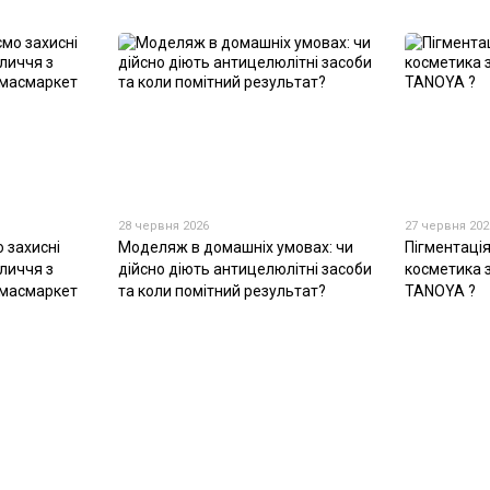
28 червня 2026
27 червня 202
 захисні
Моделяж в домашніх умовах: чи
Пігментація
личчя з
дійсно діють антицелюлітні засоби
косметика 
 масмаркет
та коли помітний результат?
TANOYA ?