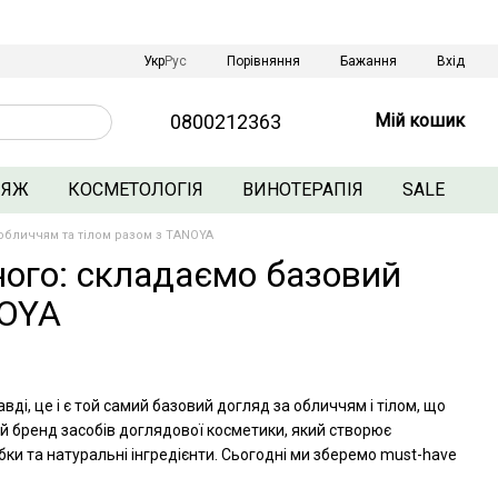
Порівняння
Укр
Рус
Бажання
Вхід
0800212363
Мій кошик
ЛЯЖ
КОСМЕТОЛОГІЯ
ВИНОТЕРАПІЯ
SALE
обличчям та тілом разом з TANOYA
ного: складаємо базовий
NOYA
вді, це і є той самий базовий догляд за обличчям і тілом, що
ий бренд засобів доглядової косметики, який створює
и та натуральні інгредієнти. Сьогодні ми зберемо must-have