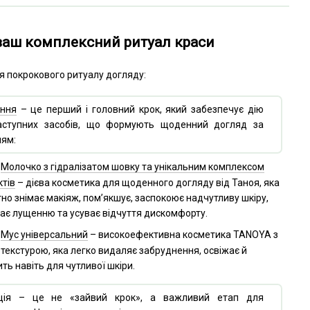
 ваш комплексний ритуал краси
я покрокового ритуалу догляду:
ння
– це перший і головний крок, який забезпечує дію
наступних засобів, що формують щоденний догляд за
ям:
Молочко з гідралізатом шовку та унікальним комплексом
ктів
– дієва косметика для щоденного догляду від Таноя, яка
тно знімає макіяж, пом’якшує, заспокоює надчутливу шкіру,
гає лущенню та усуває відчуття дискомфорту.
Мус універсальний
– високоефективна косметика TANOYA з
 текстурою, яка легко видаляє забруднення, освіжає й
ть навіть для чутливої шкіри.
ація – це не «зайвий крок», а важливий етап для