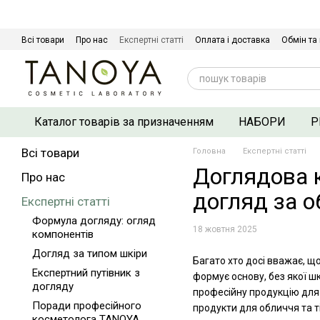
Перейти до основного контенту
Всі товари
Про нас
Експертні статті
Оплата і доставка
Обмін та
Сертифікати якості
Контактна інформація
Договір оферти
Політ
Каталог товарів за призначенням
НАБОРИ
Р
Всі товари
Головна
Експертні статті
Доглядова к
Про нас
догляд за 
Експертні статті
Формула догляду: огляд
18 жовтня 2025
компонентів
Догляд за типом шкіри
Багато хто досі вважає, що
Експертний путівник з
формує основу, без якої ш
догляду
професійну продукцію для 
Поради професійного
продукти для обличчя та ті
косметолога TANOYA