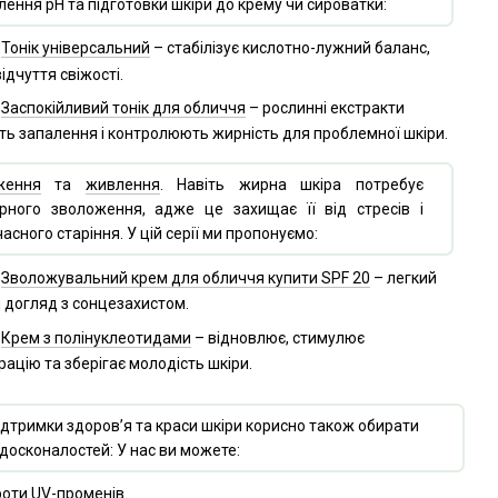
лення pH та підготовки шкіри до крему чи сироватки:
Тонік універсальний
– стабілізує кислотно-лужний баланс,
ідчуття свіжості.
Заспокійливий тонік для обличчя
– рослинні екстракти
ть запалення і контролюють жирність для проблемної шкіри.
ження
та
живлення
. Навіть жирна шкіра потребує
рного зволоження, адже це захищає її від стресів і
асного старіння. У цій серії ми пропонуємо:
Зволожувальний крем для обличчя купити SPF 20
– легкий
 догляд з сонцезахистом.
Крем з полінуклеотидами
– відновлює, стимулює
ацію та зберігає молодість шкіри.
 підтримки здоров’я та краси шкіри корисно також обирати
едосконалостей: У нас ви можете:
роти UV-променів.