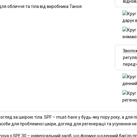
віднов
дарує в
знімаю
Зволо
регуля
передч
денний
регенер
огляд за шкірою тіла. SPF – must-have у будь-яку пору року, а для
засоби для проблемної шкіри, догляд для регенерації та усунення н
noya з SPF 30
– універсальний засіб, що формує щоденний бар’єр п