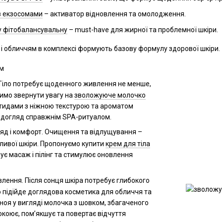
з екзосомами
– активатор відновлення та омолодження.
у фітобалансувальну
– must-have для жирної та проблемної шкіри.
м і обличчям в комплексі формують базову формулу здорової шкіри.
ом
іло потребує щоденного живлення не менше,
имо звернути увагу на
зволожуюче молочко
тидами з ніжною текстурою та ароматом
ь догляд справжнім SPA-ритуалом.
яд і комфорт. Очищення та відлущування –
йливої шкіри. Пропонуємо купити
крем для тіла
нує масаж і пілінг та стимулює оновлення
влення. Після сонця шкіра потребує глибокого
 підійде доглядова косметика для обличчя та
аноя у вигляді молочка з шовком, збагаченого
окоює, пом’якшує та повертає відчуття