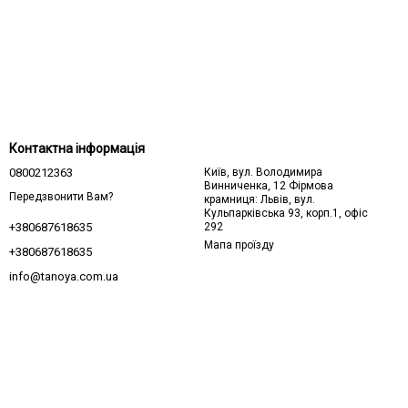
Контактна інформація
0800212363
Київ, вул. Володимира
Винниченка, 12 Фірмова
Передзвонити Вам?
крамниця: Львів, вул.
Кульпарківська 93, корп.1, офіс
292
+380687618635
Мапа проїзду
+380687618635
info@tanoya.com.ua