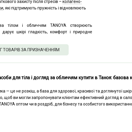
ткового захисту після стресів –
колагено-
ки
, які підтримують пружність і відновлюють
за тілом і обличчям TANOYA створюють
 дарує шкірі гладкість, комфорт і природне
Г ТОВАРІВ ЗА ПРИЗНАЧЕННЯМ
асоби для тіла і догляд за обличчям купити в Таноя: базов
а — це не розкіш, а база для здорової, красивої та доглянутої шкір
о, щоб ви могли запропонувати клієнтам ефективний догляд в сало
ANOYA оптом чи в роздріб, для бізнесу та особистого використання –