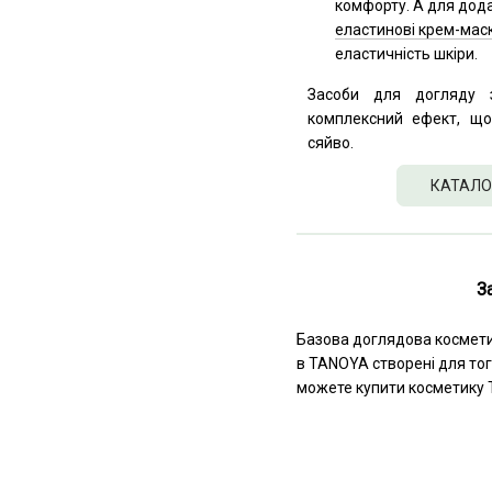
комфорту. А для дода
еластинові крем-мас
еластичність шкіри.
Засоби для догляду 
комплексний ефект, що
сяйво.
КАТАЛО
З
Базова доглядова косметик
в TANOYA створені для тог
можете купити косметику T