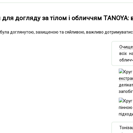
 для догляду за тілом і обличчям TANOYA:
а була доглянутою, захищеною та сяйливою, важливо дотримуватис
Очище
всіх 
обличч
екстра
деліка
запобі
пінною
підходи
Тоніз