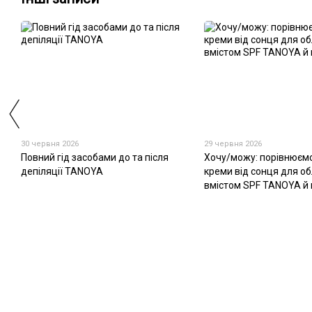
30 червня 2026
29 червня 2026
Повний гід засобами до та після
Хочу/можу: порівнюємо
депіляції TANOYA
креми від сонця для об
вмістом SPF TANOYA й