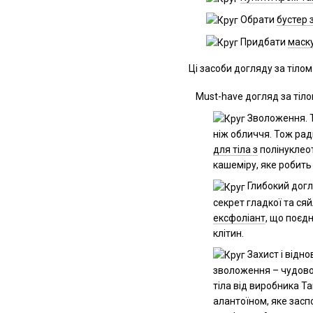
Обрати
бустер 
Придбати
маск
Ці засоби догляду за тіло
Must-have догляд за тіл
Зволоження. Т
ніж обличчя. Тож рад
для тіла з
полінуклео
кашеміру, яке робит
Глибокий догл
секрет гладкої та ся
ексфоліант
, що поєд
клітин.
Захист і відно
зволоження – чудово
тіла від виробника Т
алантоїном, яке засп