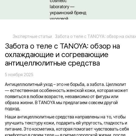
Относительно оптовых/ОПТовых закупок Кликайте сюда
Экспертные статьи
Забота о теле с TANOYA: обзор на ох
Забота о теле с TANOYA: обзор на
охлаждающие и согревающие
антицеллюлитные средства
5 ноября 2025
Антицеллюлитный уход – это не борьба, а забота. Целлюлит
— естественная особенность женской кожи, которая может
появиться в любом возрасте, независимо от фигуры или
образа жизни. В TANOYA мы предлагаем совсем другой
подход.
Наши антицеллюлитные средства направлены на то, чтобы
улучшить текстуру кожи, подарить ей упругость, гладкость и
питание. Это косметика, которая помогает чувствовать себя
комфортно в своем теле — в ритме городской жизни, после