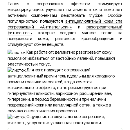
Таноя с согревающим эффектом стимулирует
микроциркуляцию, улучшает питание клеток и помогает
активным компонентам действовать глубже. Особой
популярностью пользуются
антицеллюлитный крем спа
согревающий «Антиапельсин»
и
разогревательный
фитнес-гель
, которые создают мягкое тепло на
поверхности кожи, разгоняют кровообращение и
стимулируют обмен веществ.
Как работают: деликатно разогревают кожу,
помогают избавиться от застойных явлений, повышают
эластичность и тонус.
Для кого подходят: согревающий
антицеллюлитный крем и гель идеальны для холодного
времени года или массажей, когда хочется
максимального эффекта, но не рекомендуется при
гиперчувствительности, варикозном расширении вен,
гипертонии, в период беременности и при наличии
повреждений кожи или капиллярной сетки, а также в
случаях онкологических процессов.
Ощущение на ощупь: легкое согревание,
мягкость, упругость и ухоженная текстура кожи.