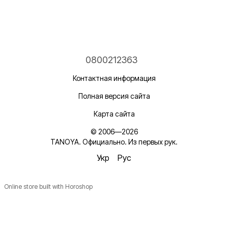
0800212363
Контактная информация
Полная версия сайта
Карта сайта
© 2006—2026
TANOYA. Официально. Из первых рук.
Укр
Рус
Online store built with Horoshop
Новинки, ідеї для догляду та знижки — підписка, що
надихає!