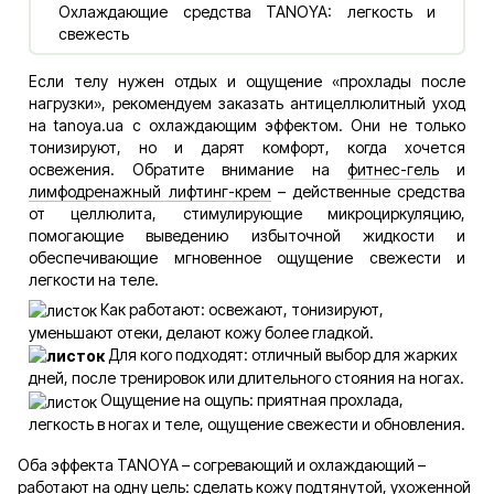
Охлаждающие средства TANOYA: легкость и
свежесть
Если телу нужен отдых и ощущение «прохлады после
нагрузки», рекомендуем заказать антицеллюлитный уход
на tanoya.ua с охлаждающим эффектом. Они не только
тонизируют, но и дарят комфорт, когда хочется
освежения. Обратите внимание на
фитнес-гель
и
лимфодренажный лифтинг-крем
– действенные средства
от целлюлита, стимулирующие микроциркуляцию,
помогающие выведению избыточной жидкости и
обеспечивающие мгновенное ощущение свежести и
легкости на теле.
Как работают: освежают, тонизируют,
уменьшают отеки, делают кожу более гладкой.
Для кого подходят: отличный выбор для жарких
дней, после тренировок или длительного стояния на ногах.
Ощущение на ощупь: приятная прохлада,
легкость в ногах и теле, ощущение свежести и обновления.
Оба эффекта TANOYA – согревающий и охлаждающий –
работают на одну цель: сделать кожу подтянутой, ухоженной