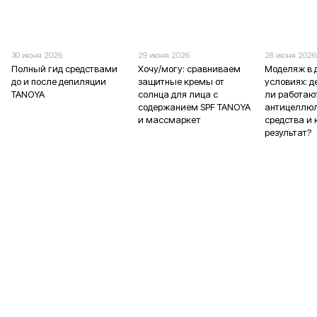
30 июня 2026
29 июня 2026
28 июня 2026
Полный гид средствами
Хочу/могу: сравниваем
Моделяж в
до и после депиляции
защитные кремы от
условиях: 
TANOYA
солнца для лица с
ли работаю
содержанием SPF TANOYA
антицеллю
и массмаркет
средства и 
результат?