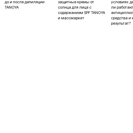
до и после депиляции
защитные кремы от
условиях: 
TANOYA
солнца для лица с
ли работаю
содержанием SPF TANOYA
антицеллю
и массмаркет
средства и 
результат?