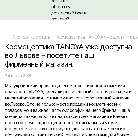
Относительно оптовых/ОПТовых закупок Кликайте сюда
Экспертные статьи
Космецевтика TANOYA уже доступна во 
Космецевтика TANOYA уже доступна
во Львове – посетите наш
фирменный магазин!
24 июля 2025
Мы, украинский производитель инновационной косметики
для ухода TANOYA, сделали решительный шаг для развития и
масштабирования – отныне у нас есть собственный магазин
во Львове. Это не только место продажи косметических
товаров, но и важная часть философии нашего бренда. Наша
команда также работает над открытием магазина в Киеве с
сообществом тех, кто ценит профессиональный уход и
передовое качество, потому что для нас важен как сервис
обслуживания, так и прямой контакт с клиентами для более