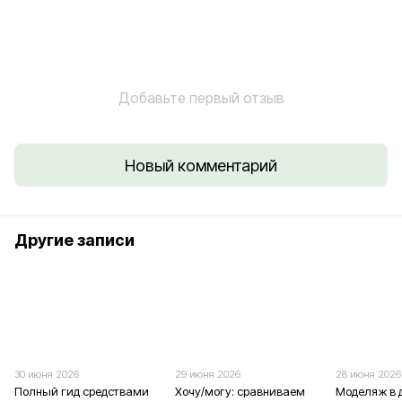
Добавьте первый отзыв
Новый комментарий
Другие записи
30 июня 2026
29 июня 2026
28 июня 2026
Полный гид средствами
Хочу/могу: сравниваем
Моделяж в