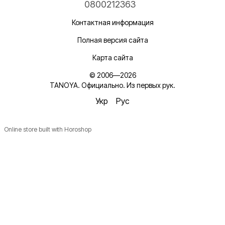
0800212363
Контактная информация
Полная версия сайта
Карта сайта
© 2006—2026
TANOYA. Официально. Из первых рук.
Укр
Рус
Online store built with Horoshop
Новинки, ідеї для догляду та знижки — підписка, що
надихає!
Плюс —
секретний промокод
в першому листі*
*Промокод діє один раз і лише для роздрібних замовлень.
Ім'я
Email
*