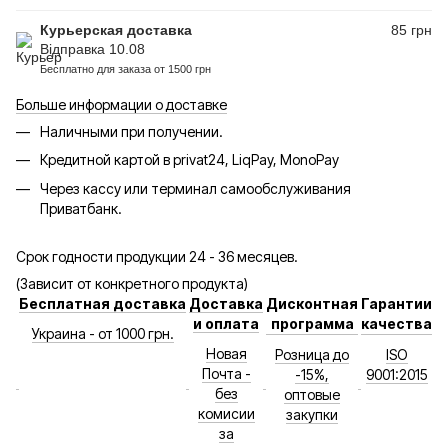
Курьерская доставка
85 грн
Відправка 10.08
Бесплатно для заказа от 1500 грн
Больше информации о доставке
Наличными при получении.
Кредитной картой в privat24, LiqPay, MonoPay
Через кассу или терминал самообслуживания
Приватбанк.
Срок годности продукции 24 - 36 месяцев.
(Зависит от конкретного продукта)
Бесплатная доставка
Доставка
Дисконтная
Гарантии
и оплата
программа
качества
Украина - от 1000 грн.
Новая
Розница до
ISO
Почта -
-15%,
9001:2015
без
оптовые
комисии
закупки
за