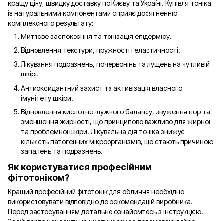
кращу ціну, швидку доставку по Києву та Україні. Купівля тоніка
із натуральними компонентами сприяє досягненню
комплексного результату:
Миттєве заспокоєння та тонізація епідермісу.
Відновлення текстури, пружності і еластичності.
Лікування подразнень, почервонінь та лущень на чутливій
шкірі.
Антиоксидантний захист та активізація власного
імунітету шкіри.
Відновлення кислотно-лужного балансу, звуження пор та
зменшення жирності, що принципово важливо для жирної
та проблемної шкіри. Лікувальна дія тоніка знижує
кількість патогенних мікроорганізмів, що стають причиною
запалень та подразнень.
Як користуватися професійним
фітотоніком?
Кращий професійний фітотонік для обличчя необхідно
використовувати відповідно до рекомендацій виробника.
Перед застосуванням детально ознайомтесь з інструкцією.