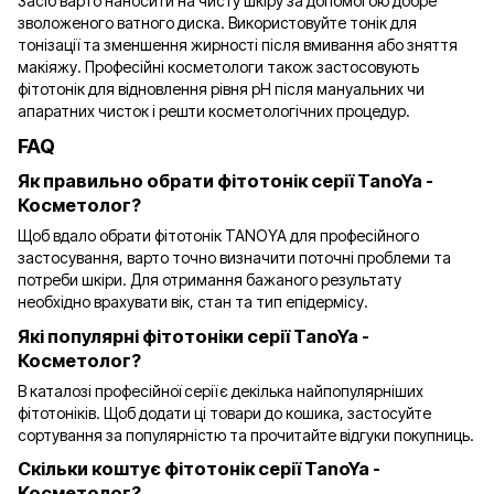
Засіб варто наносити на чисту шкіру за допомогою добре
зволоженого ватного диска. Використовуйте тонік для
тонізації та зменшення жирності після вмивання або зняття
макіяжу. Професійні косметологи також застосовують
фітотонік для відновлення рівня рН після мануальних чи
апаратних чисток і решти косметологічних процедур.
FAQ
Як правильно обрати фітотонік серії TanoYa -
Косметолог?
Щоб вдало обрати фітотонік TANOYA для професійного
застосування, варто точно визначити поточні проблеми та
потреби шкіри. Для отримання бажаного результату
необхідно врахувати вік, стан та тип епідермісу.
Які популярні фітотоніки серії TanoYa -
Косметолог?
В каталозі професійної серії є декілька найпопулярніших
фітотоніків. Щоб додати ці товари до кошика, застосуйте
сортування за популярністю та прочитайте відгуки покупниць.
Скільки коштує фітотонік серії TanoYa -
Косметолог?