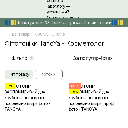
Щодо гуртових/ОПТових закупівель Клікайте сюди
Всі товари
КОСМЕТОЛОГІЯ
Фітотоніки TanoYa - Косметолог
Фільтр
За популярністю
1
Тип товару
Фітотонік
−7%
АКЦІЯ
−35%