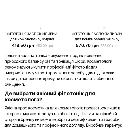
6
2
ФІТОТОНІК ЗАСПОКІЙЛИВИЙ
ФІТОТОНІК ЗАСПОКІЙЛИВИЙ
для комбінованої, жирної,
для комбінованої, жирної,
проблемної шкіри, 200 мл
проблемної шкіри [проф], 500
418.50 грн
570.70 грн
450.00 грн
878.00 грн
мл
Головна задача тоніка – звуження пор, відновлення
природного балансу рН та тонізація шкіри. Косметологи
рекомендують купити професійний фітотонік для
використання у якості проміжного засобу: для підготовки
шкіри до нанесення крему чи сироватки після глибинного
очищення.
Де вибрати якісний фітотонік для
косметолога?
Якісна проф косметика для косметологів продається лише в
інтернет-магазині tanoya.ua або аптеці. Тільки на офіційній
сторінці бренду ви можете обрати сертифіковані топ засоби
для домашнього та професійного догляду. Виробник гарантує