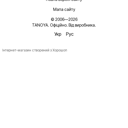
Мапа сайту
© 2006—2026
TANOYA. Офіційно. Від виробника.
Укр
Рус
Інтернет-магазин створений з Хорошоп
Новинки, ідеї для догляду та знижки — підписка, що
надихає!
Плюс —
секретний промокод
в першому листі*
*Промокод діє один раз і лише для роздрібних замовлень.
Ім'я
Email
*
Підписатися