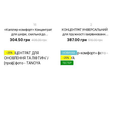
16
2
«Капіляр-комфорт» Концентрат
КОНЦЕНТРАТ УНІВЕРСАЛЬНИЙ
для шкіри, схильної до
для пружності і вирівнювання
почервоніння, TANOYA-
тону шкіри [проф], 30 мл
304.50 грн
387.00 грн
406.00 грн
516.00 грн
косметолог, 30 мл
−25%
НОВИНКА
−25%
ТЕСТЕР