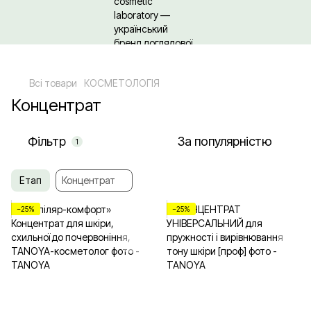
Щодо гуртових/ОПТових закупівель Клікайте сюди
Всі товари
КОСМЕТОЛОГІЯ
Концентрат
Фільтр
За популярністю
1
Етап
Концентрат
−25%
−25%