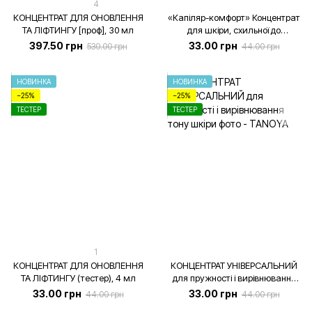
4
КОНЦЕНТРАТ ДЛЯ ОНОВЛЕННЯ
«Капіляр-комфорт» Концентрат
ТА ЛІФТИНГУ [проф], 30 мл
для шкіри, схильної до
почервоніння, TANOYA-
397.50 грн
33.00 грн
530.00 грн
44.00 грн
косметолог, 4 мл
НОВИНКА
НОВИНКА
−25%
−25%
ТЕСТЕР
ТЕСТЕР
1
КОНЦЕНТРАТ ДЛЯ ОНОВЛЕННЯ
КОНЦЕНТРАТ УНІВЕРСАЛЬНИЙ
ТА ЛІФТИНГУ (тестер), 4 мл
для пружності і вирівнювання
тону шкіри (тестер), 4 мл
33.00 грн
33.00 грн
44.00 грн
44.00 грн