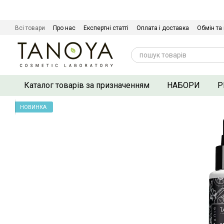
Перейти до основного контенту
Всі товари
Про нас
Експертні статті
Оплата і доставка
Обмін та
Сертифікати якості
Контактна інформація
Договір оферти
Політ
Каталог товарів за призначенням
НАБОРИ
Р
НОВИНКА