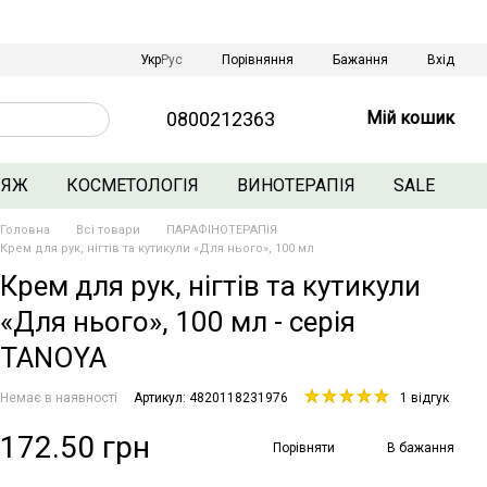
Порівняння
Укр
Рус
Бажання
Вхід
0800212363
Мій кошик
ЛЯЖ
КОСМЕТОЛОГІЯ
ВИНОТЕРАПІЯ
SALE
Головна
Всі товари
ПАРАФІНОТЕРАПІЯ
Крем для рук, нігтів та кутикули «Для нього», 100 мл
Крем для рук, нігтів та кутикули
«Для нього», 100 мл - серія
TANOYA
Немає в наявності
Артикул: 4820118231976
1 відгук
172.50 грн
Порівняти
В бажання