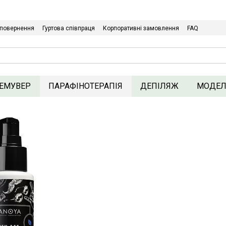
Щодо гуртових/ОПТових закупівель Клікайте сюди
 повернення
Гуртова співпраця
Корпоративні замовлення
FAQ
ика конфіденційності
ЕМУВЕР
ПАРАФІНОТЕРАПІЯ
ДЕПІЛЯЖ
МОДЕ