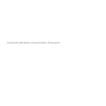
Інтернет-магазин створений з Хорошоп
Новинк
Плюс
*Промоко
Ім'я
Підпи