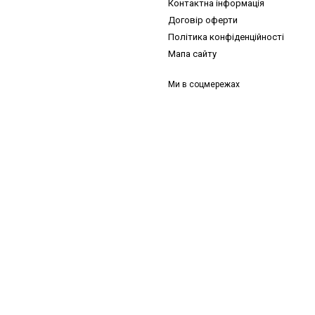
Контактна інформація
Договір оферти
Політика конфіденційності
Мапа сайту
Ми в соцмережах
и, ідеї для догляду та знижки — підписка, що надихає!
 —
секретний промокод
в першому листі*
д діє один раз і лише для роздрібних замовлень.
Email
*
сатися