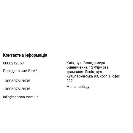
Контактна інформація
0800212363
Київ, вул. Володимира
Винниченка, 12 Фірмова
Передзвонити Вам?
крамниця: Львів, вул.
Кульпарківська 93, корп.1, офіс
292
+380687618635
Мапа проїзду
+380687618635
info@tanoya.com.ua