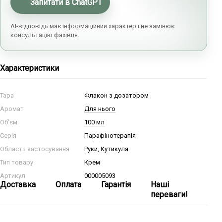
Запитати в ChatGPT
AI-відповідь має інформаційний характер і не замінює
консультацію фахівця.
Характеристики
Тара
Флакон з дозатором
Аромат
Для нього
Об’єм
100 мл
Серія
Парафінотерапія
Область застосування
Руки, Кутикула
Тип товару
Крем
Артикул
000005093
Доставка
Оплата
Гарантія
Наші
переваги!