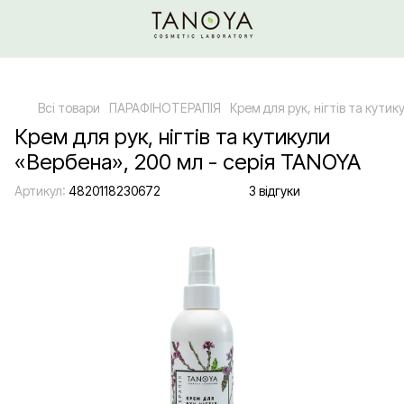
Щодо гуртових/ОПТових закупівель Клікайте сюди
Всі товари
ПАРАФІНОТЕРАПІЯ
Крем для рук, нігтів та кути
Крем для рук, нігтів та кутикули
«Вербена», 200 мл - серія TANOYA
Артикул:
4820118230672
3 відгуки