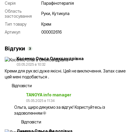
Серія
Парафінотерапія
Область
Руки, Кутикула
застосування
Тип товару
Крем
Артикул
000002616
Відгуки
3
Косенко Ольга Олександрівна
03.05.2025 в 10:32
Креми для рук всі дуже якісні. Цей не виключення. Запах саме
цей мені подобається .
Відповісти
TANOYA info manager
05.05.2025 в 11:34
Ольга, щиро дякуємо за відгук! Користуйтесь із
задоволенням🌞
Відповісти
Димура Ольга Федорівна