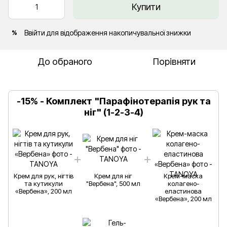
Купити
Ввійти
для відображення накопичувальної знижки
%
До обраного
Порівняти
-15% - Комплект "Парафінотерапія рук та
ніг" (1-2-3-4)
Крем для рук, нігтів
Крем для ніг
Крем-маска
та кутикули
"Вербена", 500 мл
колагено-
«Вербена», 200 мл
еластинова
«Вербена», 200 мл
К