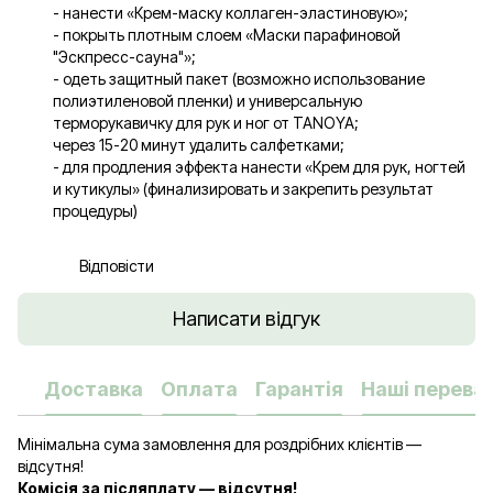
- нанести «Крем-маску коллаген-эластиновую»;
- покрыть плотным слоем «Маски парафиновой
"Эскпресс-сауна"»;
- одеть защитный пакет (возможно использование
полиэтиленовой пленки) и универсальную
терморукавичку для рук и ног от TANOYA;
через 15-20 минут удалить салфетками;
- для продления эффекта нанести «Крем для рук, ногтей
и кутикулы» (финализировать и закрепить результат
процедуры)
Відповісти
Написати відгук
Доставка
Оплата
Гарантія
Наші переваг
Мінімальна сума замовлення для роздрібних клієнтів —
відсутня!
Комісія за післяплату — відсутня!