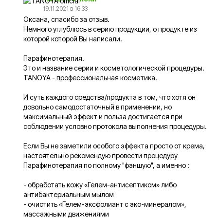
19.11.2021 в 16:33
Оксана, спасибо за отзыв.
Немного углублюсь в серию продукции, о продукте из
которой которой Вы написали.
Парафинотерапия.
Это и название серии и косметологической процедуры.
TANOYA - профессиональная косметика.
И суть каждого средства/продукта в том, что хотя он
довольно самодостаточный в применении, но
максимальный эффект и польза достигается при
соблюдении условно протокола выполнения процедуры.
Если Вы не заметили особого эффекта просто от крема,
настоятельно рекомендую провести процедуру
Парафинотерапия по полному "фэншую", а именно :
- обработать кожу «Гелем-антисептиком» либо
антибактериальным мылом
- очистить «Гелем-эксфолиант с эко-минералом»,
массажными движениями