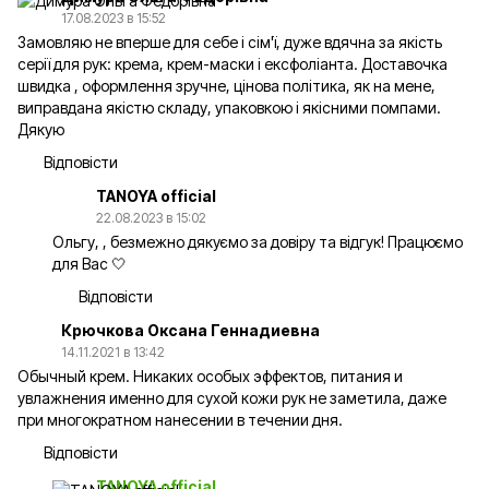
17.08.2023 в 15:52
Замовляю не вперше для себе і сім'ї, дуже вдячна за якість
серії для рук: крема, крем-маски і ексфоліанта. Доставочка
швидка , оформлення зручне, цінова політика, як на мене,
виправдана якістю складу, упаковкою і якісними помпами.
Дякую
Відповісти
TANOYA official
22.08.2023 в 15:02
Ольгу, , безмежно дякуємо за довіру та відгук! Працюємо
для Вас 🤍
Відповісти
Крючкова Оксана Геннадиевна
14.11.2021 в 13:42
Обычный крем. Никаких особых эффектов, питания и
увлажнения именно для сухой кожи рук не заметила, даже
при многократном нанесении в течении дня.
Відповісти
TANOYA official