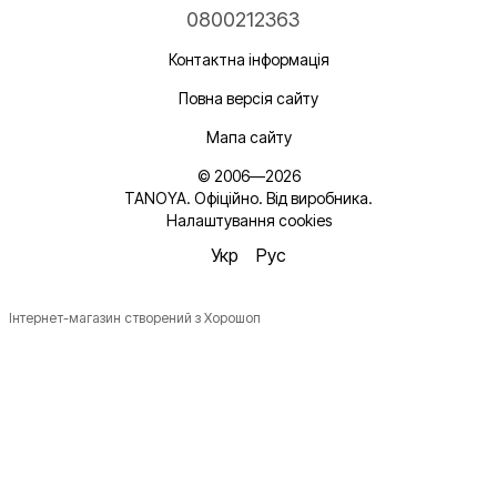
0800212363
Контактна інформація
Повна версія сайту
Мапа сайту
© 2006—2026
TANOYA. Офіційно. Від виробника.
Налаштування cookies
Укр
Рус
Інтернет-магазин створений з Хорошоп
Новинки, ідеї для догляду та знижки — підписка, що
надихає!
Плюс —
секретний промокод
в першому листі*
*Промокод діє один раз і лише для роздрібних замовлень.
Ім'я
Email
*