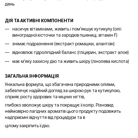
день
ДІЯ ТА АКТИВНІ КОМПОНЕНТИ
насичує вітамінами, живить і пом’якшує кутикулу (олії
виноградної кісточки та зародків пшениці, вітамін F)
знімає подразнення (екстракт ромашки, алантоїн)
відновлює гідроліпідний баланс (гліцерин, экстракт алое)
має м'яку захисну дію та живить шкіру (лінолева кислота)
ЗАГАЛЬНА ІНФОРМАЦІЯ
Унікальна формула, що збагачена природними олiями,
забезпечує надійний догляд за шкірою рук та кутикулою,
сприяє росту здорових та міцних нігтів,
глибоко зволожує шкіру та покращує її колір. Різновид
неймовірно лагідних ароматів цього продукту подовжить
надприємні відчуття від процедури та в
цілому закріпить її дію.