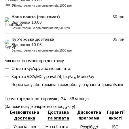
Безкоштовно на замовлення від 1000 грн
Нова пошта (поштомат)
30 грн
Відправка 10.08
Безкоштовно на замовлення від 500 грн
Кур’єрська доставка
85 грн
Відправка 10.08
Безкоштовно на замовлення від 1500 грн
Більше інформації про доставку
Оплата кур'єру або післяплата.
Картою VISA/MC у privat24, LiqPay, MonoPay
Через касу або термінал самообслуговування ПриватБанк
Термін придатності продукції 24 - 36 місяців.
(Залежить від конкретного продукту)
Безкоштовна
Доставка
Дисконтна
Гарантії
доставка
та оплата
програма
якості
Україна - від
Нова Пошта -
Розріб до
ISO