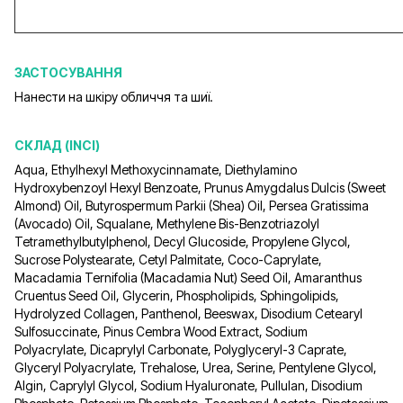
ЗАСТОСУВАННЯ
Нанести на шкіру обличчя та шиї.
СКЛАД (INCI)
Aqua, Ethylhexyl Methoxycinnamate, Diethylamino
Hydroxybenzoyl Hexyl Benzoate, Prunus Amygdalus Dulcis (Sweet
Almond) Oil, Butyrospermum Parkii (Shea) Oil, Рersea Gratissima
(Avocado) Oil, Squalane, Methylene Bis-Benzotriazolyl
Tetramethylbutylphenol, Decyl Glucoside, Propylene Glycol,
Sucrose Polystearate, Cetyl Palmitate, Coco-Caprylate,
Macadamia Ternifolia (Macadamia Nut) Seed Oil, Amaranthus
Cruentus Seed Oil, Glycerin, Phospholipids, Sphingolipids,
Hydrolyzed Collagen, Panthenol, Beeswax, Disodium Cetearyl
Sulfosuccinate, Pinus Cembra Wood Extract, Sodium
Polyacrylate, Dicaprylyl Carbonate, Polyglyceryl-3 Caprate,
Glyceryl Polyacrylate, Trehalose, Urea, Serine, Pentylene Glycol,
Algin, Caprylyl Glycol, Sodium Hyaluronate, Pullulan, Disodium