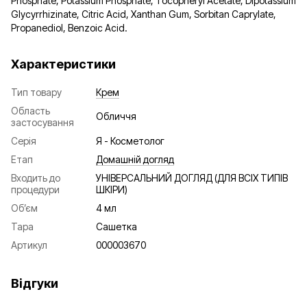
Phosphate, Potassium Phosphate, Tocopheryl Acetate, Dipotassium
Glycyrrhizinate, Citric Acid, Xanthan Gum, Sorbitan Caprylate,
Propanediol, Benzoic Acid.
Характеристики
Тип товару
Крем
Область
Обличчя
застосування
Серія
Я - Косметолог
Етап
Домашній догляд
Входить до
УНІВЕРСАЛЬНИЙ ДОГЛЯД (ДЛЯ ВСІХ ТИПІВ
процедури
ШКІРИ)
Об’єм
4 мл
Тара
Сашетка
Артикул
000003670
Відгуки