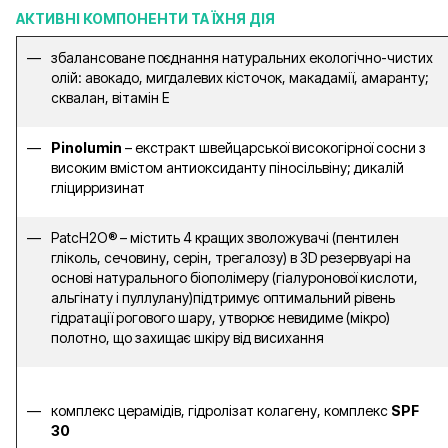
АКТИВНІ КОМПОНЕНТИ ТА ЇХНЯ ДІЯ
збалансоване поєднання натуральних екологічно-чистих
олій: авокадо, мигдалевих кісточок, макадамії, амаранту;
сквалан, вітамін Е
Pinolumin
– екстракт швейцарської високогірної сосни з
високим вмістом антиоксиданту піносільвіну; дикалій
гліцирризинат
PatcH2O® – містить 4 кращих зволожувачі (пентилен
гліколь, сечовину, серін, трегалозу) в 3D резервуарі на
основі натурального біополімеру (гіалуронової кислоти,
альгінату і пуллулану)підтримує оптимальний рівень
гідратації рогового шару, утворює невидиме (мікро)
полотно, що захищає шкіру від висихання
комплекс церамідів, гідролізат колагену, комплекс
SPF
30