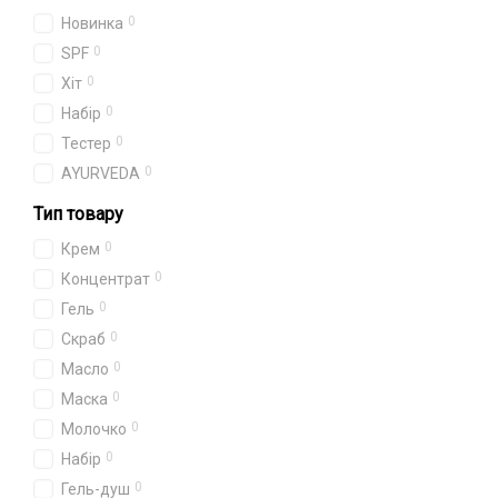
0
Новинка
0
SPF
0
Хіт
0
Набір
0
Тестер
0
AYURVEDA
Тип товару
0
Крем
0
Концентрат
0
Гель
0
Скраб
0
Масло
0
Маска
0
Молочко
0
Набір
0
Гель-душ