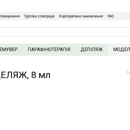
Щодо гуртових/ОПТових закупівель Клікайте сюди
 повернення
Гуртова співпраця
Корпоративні замовлення
FAQ
ика конфіденційності
ЕМУВЕР
ПАРАФІНОТЕРАПІЯ
ДЕПІЛЯЖ
МОДЕ
ДЕЛЯЖ, 8 мл
С