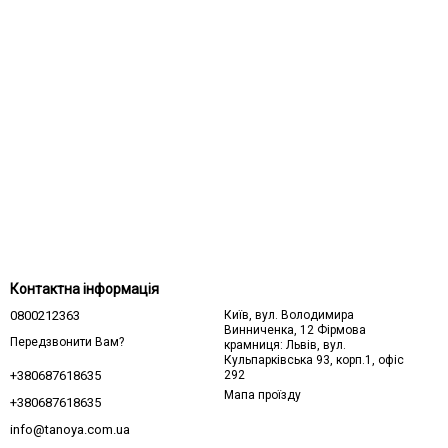
Контактна інформація
0800212363
Київ, вул. Володимира
Винниченка, 12 Фірмова
Передзвонити Вам?
крамниця: Львів, вул.
Кульпарківська 93, корп.1, офіс
292
+380687618635
Мапа проїзду
+380687618635
info@tanoya.com.ua