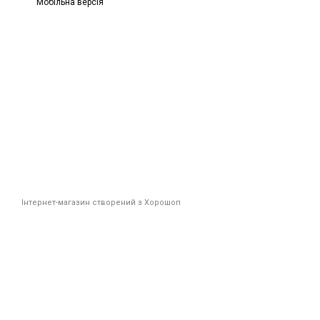
Мобільна версія
Інтернет-магазин створений з Хорошоп
Новинк
Плюс
*Промоко
Ім'я