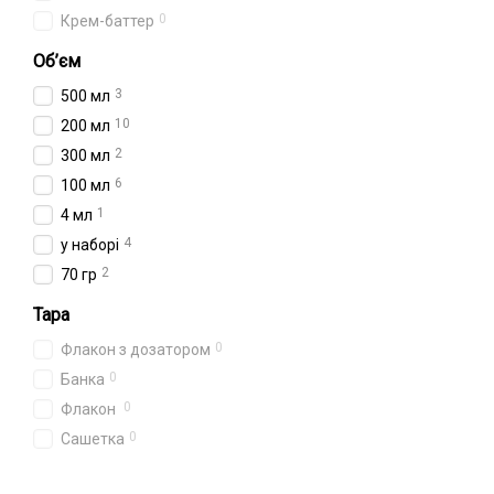
0
Крем-баттер
Об’єм
3
500 мл
10
200 мл
2
300 мл
6
100 мл
1
4 мл
4
у наборі
2
70 гр
Тара
0
Флакон з дозатором
0
Банка
0
Флакон
0
Сашетка