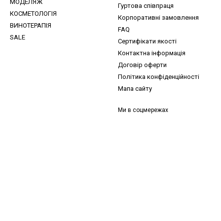
МОДЕЛЯЖ
Гуртова співпраця
КОСМЕТОЛОГІЯ
Корпоративні замовлення
ВИНОТЕРАПІЯ
FAQ
SALE
Сертифікати якості
Контактна інформація
Договір оферти
Політика конфіденційності
Мапа сайту
Ми в соцмережах
и, ідеї для догляду та знижки — підписка, що надихає!
 —
секретний промокод
в першому листі*
д діє один раз і лише для роздрібних замовлень.
Email
*