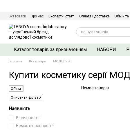
Перейти до основного контенту
Всі товари
Про нас
Експертні статті
Оплата і доставка
Обмін та
Сертифікати якості
Контактна інформація
Договір оферти
Політ
Каталог товарів за призначенням
НАБОРИ
Р
Головна
Всі товари
МОДЕЛЯЖ
Купити косметику серії МО
Немає товарів
Об’єм:
Очистити фільтр
Наявність
0
В наявності
0
Немає в наявності