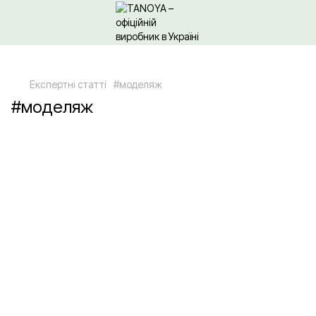
Щодо гуртових/ОПТових закупівель Клікайте сюди
Експертні статті
#моделяж
#моделяж