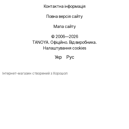
Контактна інформація
Повна версія сайту
Мапа сайту
© 2006—2026
TANOYA. Офіційно. Від виробника.
Налаштування cookies
Укр
Рус
Інтернет-магазин створений з Хорошоп
Новинки, ідеї для догляду та знижки — підписка, що
надихає!
Плюс —
секретний промокод
в першому листі*
*Промокод діє один раз і лише для роздрібних замовлень.
Ім'я
Email
*