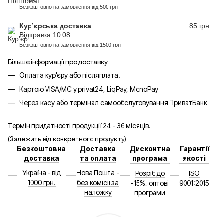
Безкоштовно на замовлення від 500 грн
Кур’єрська доставка
85 грн
Відправка 10.08
Безкоштовно на замовлення від 1500 грн
Більше інформації про доставку
Оплата кур'єру або післяплата.
Картою VISA/MC у privat24, LiqPay, MonoPay
Через касу або термінал самообслуговування ПриватБанк
Термін придатності продукції 24 - 36 місяців.
(Залежить від конкретного продукту)
Безкоштовна
Доставка
Дисконтна
Гарантії
доставка
та оплата
програма
якості
Україна - від
Нова Пошта -
Розріб до
ISO
1000 грн.
без комісії за
-15%, оптові
9001:2015
наложку
програми