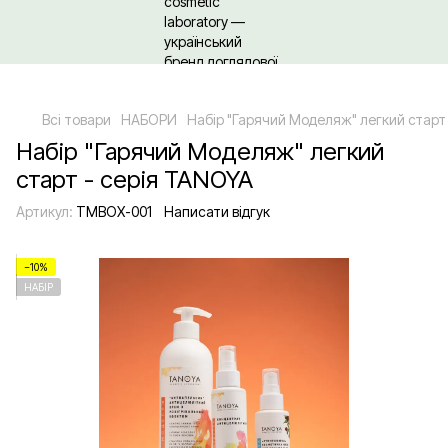
Щодо гуртових/ОПТових закупівель Клікайте сюди
Всі товари
НАБОРИ
Набір "Гарячий Моделяж" легкий старт
Набір "Гарячий Моделяж" легкий
старт - серія TANOYA
Артикул:
TMBOX-001
Написати відгук
−10%
НАБІР