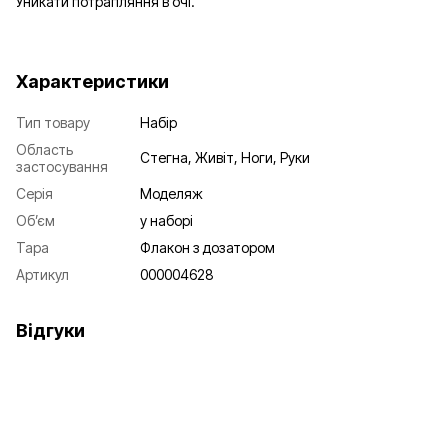
Уникати потрапляння в очі.
Характеристики
Тип товару
Набір
Область
Стегна, Живіт, Ноги, Руки
застосування
Серія
Моделяж
Об’єм
у наборі
Тара
Флакон з дозатором
Артикул
000004628
Відгуки