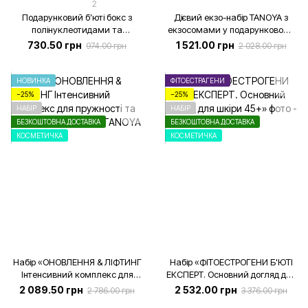
2
Подарунковий бʼюті бокс з
Дієвий екзо-набір TANOYA з
полінуклеотидами та
екзосомами у подарунковому
кашеміром, 3 продукти +
еко-пакуванні – Тонік, бустер,
730.50 грн
1 521.00 грн
974.00 грн
2 028.00 грн
коробка
флюїд під очі
НОВИНКА
ФІТОЕСТРАГЕНИ
−25%
−25%
НАБІР
НАБІР
БЕЗКОШТОВНА ДОСТАВКА
БЕЗКОШТОВНА ДОСТАВКА
КОСМЕТИЧКА
КОСМЕТИЧКА
Набір «ОНОВЛЕННЯ & ЛІФТИНГ
Набір «ФІТОЕСТРОГЕНИ Б'ЮТІ
Інтенсивний комплекс для
ЕКСПЕРТ. Основний догляд для
пружності та сяйва шкіри»
шкіри 45+»
2 089.50 грн
2 532.00 грн
2 786.00 грн
3 376.00 грн