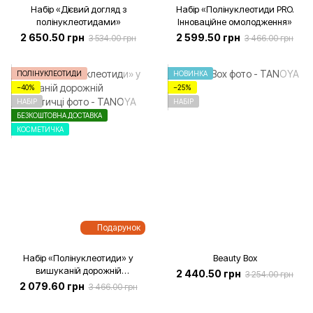
Набір «Дієвий догляд з
Набір «Полінуклеотиди PRO.
полінуклеотидами»
Інноваційне омолодження»
2 650.50 грн
2 599.50 грн
3 534.00 грн
3 466.00 грн
ПОЛІНУКЛЕОТИДИ
НОВИНКА
−40%
−25%
НАБІР
НАБІР
БЕЗКОШТОВНА ДОСТАВКА
КОСМЕТИЧКА
Подарунок
Набір «Полінуклеотиди» у
Beauty Box
вишуканій дорожній
2 440.50 грн
3 254.00 грн
косметичці
2 079.60 грн
3 466.00 грн