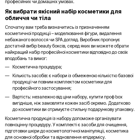
професійних чи домашніх умовах.
Як вибрати якісний набір косметики для
обличчя чи тіла
Спочатку вам треба визначитись із призначенням
косметичної продукції – моделювання фігури, видалення
небажаного волосся чи SPA догляд. Виробник пропонує
достатній вибір beauty боксів, серед яких ви можете обрати
найкращий набір професійної косметики відповідно до своїх
вподобань та вимог:
Косметична процедура;
Кількість засобів: є набори із обмеженою кількістю базової
продукції чи повним комплектом косметики для
професійного застосування;
Вартість: незалежно від ціни набору, купити проф box
вигідніше, ніж замовляти кожен засіб окремо. Додатково
до косметики ви отримуєте стильну подарункову упаковку.
Косметична продукція із набору допоможе організувати
повноцінну процедуру. У комплекті є засоби для очищення,
підготовки шкіри до косметологічної маніпуляції, косметика
для основної обробки та відновлення епідермісу.