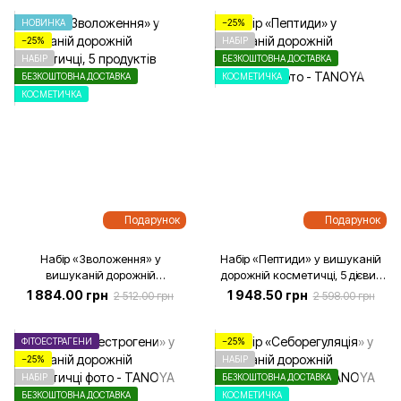
НОВИНКА
−25%
−25%
НАБІР
НАБІР
БЕЗКОШТОВНА ДОСТАВКА
БЕЗКОШТОВНА ДОСТАВКА
КОСМЕТИЧКА
КОСМЕТИЧКА
Подарунок
Подарунок
Набір «Зволоження» у
Набір «Пептиди» у вишуканій
вишуканій дорожній
дорожній косметичці, 5 дієвих
косметичці, 5 продуктів
продуктів
1 884.00 грн
1 948.50 грн
2 512.00 грн
2 598.00 грн
ФІТОЕСТРАГЕНИ
−25%
−25%
НАБІР
НАБІР
БЕЗКОШТОВНА ДОСТАВКА
БЕЗКОШТОВНА ДОСТАВКА
КОСМЕТИЧКА