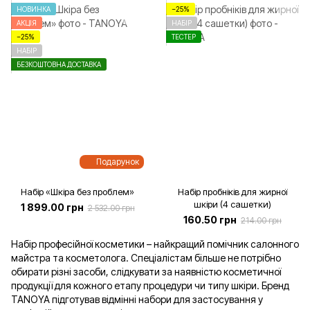
НОВИНКА
−25%
АКЦІЯ
НАБІР
−25%
ТЕСТЕР
НАБІР
БЕЗКОШТОВНА ДОСТАВКА
Подарунок
Набір «Шкіра без проблем»
Набір пробніків для жирної
шкіри (4 сашетки)
1 899.00 грн
2 532.00 грн
160.50 грн
214.00 грн
Набір професійної косметики – найкращий помічник салонного
майстра та косметолога. Спеціалістам більше не потрібно
обирати різні засоби, слідкувати за наявністю косметичної
продукції для кожного етапу процедури чи типу шкіри. Бренд
TANOYA підготував відмінні набори для застосування у