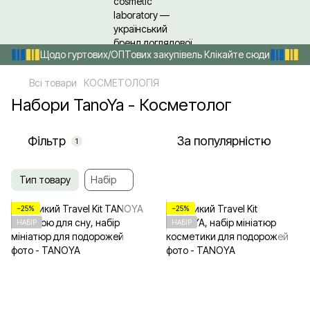
Щодо гуртових/ОПТових закупівель Клікайте сюди
Всі товари
КОСМЕТОЛОГІЯ
Набори TanoYa - Косметолог
Фільтр
За популярністю
1
Тип товару
Набір
−25%
−25%
НАБІР
НАБІР