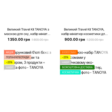
Великий Travel Kit TANOYA з
Великий Travel Kit TANOYA,
маскою для сну, набір мініатюр
набір мініатюр косметики для
для подорожей
подорожей
1 350.00 грн
900.00 грн
1 800.00 грн
1 200.00 грн
АКЦІЯ
ЕКЗОСОМИ
ПОЛІНУКЛЕОТИДИ
−25%
−25%
НАБІР
НАБІР
БЕЗКОШТОВНА ДОСТАВКА
КОСМЕТИЧКА