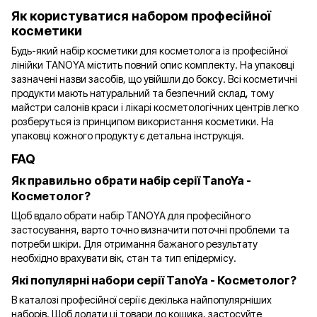
Як користуватися набором професійної
косметики
Будь-який набір косметики для косметолога із професійної
лінійки TANOYA містить повний опис комплекту. На упаковці
зазначені назви засобів, що увійшли до боксу. Всі косметичні
продукти мають натуральний та безпечний склад, тому
майстри салонів краси і лікарі косметологічних центрів легко
розберуться із принципом використання косметики. На
упаковці кожного продукту є детальна інструкція.
FAQ
Як правильно обрати набір серії TanoYa -
Косметолог?
Щоб вдало обрати набір TANOYA для професійного
застосування, варто точно визначити поточні проблеми та
потреби шкіри. Для отримання бажаного результату
необхідно врахувати вік, стан та тип епідермісу.
Які популярні набори серії TanoYa - Косметолог?
В каталозі професійної серії є декілька найпопулярніших
наборів. Щоб додати ці товари до кошика, застосуйте