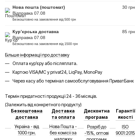
Нова пошта (поштомат)
30 грн
Відправка 07.08
Безкоштовно на замовлення від 500 грн
Кур’єрська доставка
85 грн
Відправка 07.08
Безкоштовно на замовлення від 1500 грн
Більше інформації про доставку
Оплата кур'єру або післяплата.
Картою VISA/MC у privat24, LiqPay, MonoPay
Через касу або термінал самообслуговування ПриватБанк
Термін придатності продукції 24 - 36 місяців.
(Залежить від конкретного продукту)
Безкоштовна
Доставка
Дисконтна
Гарантії
доставка
та оплата
програма
якості
Україна - від
Нова Пошта -
Розріб до
ISO
1000 грн.
без комісії за
-15%, оптові
9001:2015
наложку
програми