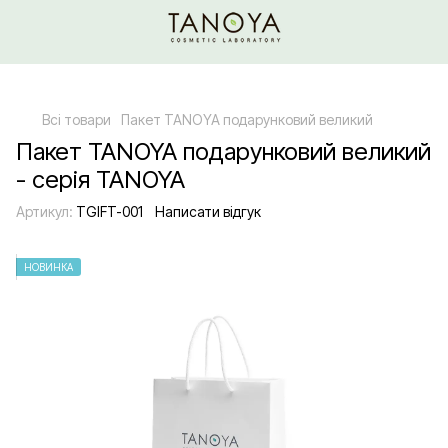
Щодо гуртових/ОПТових закупівель Клікайте сюди
Всі товари
Пакет TANOYA подарунковий великий
Пакет TANOYA подарунковий великий
- серія TANOYA
Артикул:
TGIFT-001
Написати відгук
НОВИНКА