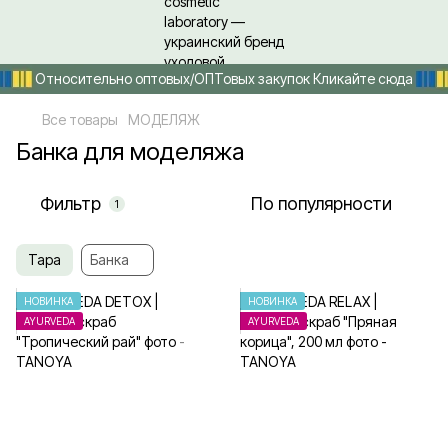
Относительно оптовых/ОПТовых закупок Кликайте сюда
Все товары
МОДЕЛЯЖ
Банка для моделяжа
Фильтр
По популярности
1
Тара
Банка
НОВИНКА
НОВИНКА
AYURVEDA
AYURVEDA