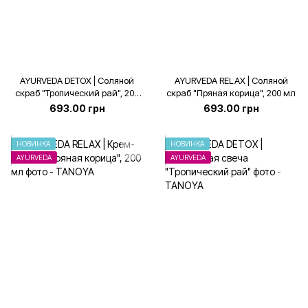
AYURVEDA DETOX | Соляной
AYURVEDA RELAX | Соляной
cкраб "Тропический рай", 200
cкраб "Пряная корица", 200 мл
мл
693.00 грн
693.00 грн
НОВИНКА
НОВИНКА
AYURVEDA
AYURVEDA