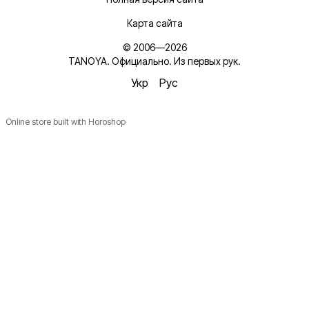
Карта сайта
© 2006—2026
TANOYA. Официально. Из первых рук.
Укр
Рус
Online store built with Horoshop
Новинки, ідеї для догляду та знижки — підписка, що
надихає!
Плюс —
секретний промокод
в першому листі*
*Промокод діє один раз і лише для роздрібних замовлень.
Ім'я
Email
*
Підписатися