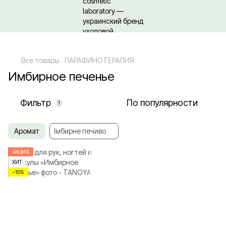
Относительно оптовых/ОПТовых закупок Кликайте сюда
Все товары
ПАРАФИНОТЕРАПИЯ
Имбирное печенье
Фильтр
По популярности
1
Аромат
Імбирне печиво
АКЦИЯ
ХИТ
−15%