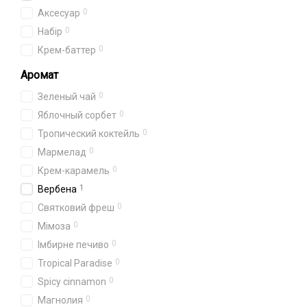
0
Аксесуар
0
Набір
0
Крем-баттер
Аромат
0
Зеленый чай
0
Яблочный сорбет
0
Тропический коктейль
0
Мармелад
0
Крем-карамель
1
Вербена
0
Святковий фреш
0
Мімоза
0
Імбирне печиво
0
Tropical Paradise
0
Spicy cinnamon
0
Магнолия