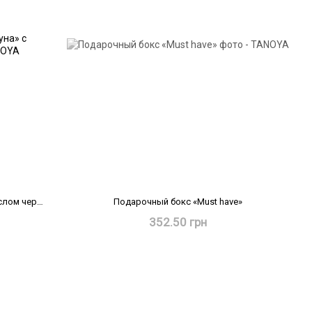
Парафиновая маска «Експрес-сауна» с маслом черного тмина
Подарочный бокс «Must have»
352.50 грн