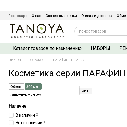
Перейти к основному контенту
Все товары
О нас
Экспертные статьи
Оплата и доставка
Обмен
Сертификаты качества
Контактная информация
Договор оферты
Каталог товаров по назначению
НАБОРЫ
РЕ
Главная
Все товары
ПАРАФИНОТЕРАПИЯ
Косметика серии ПАРАФИН
Объем:
300 мл
ХИТ
Очистить фильтр
Наличие
2
В наличии
1
Нет в наличии