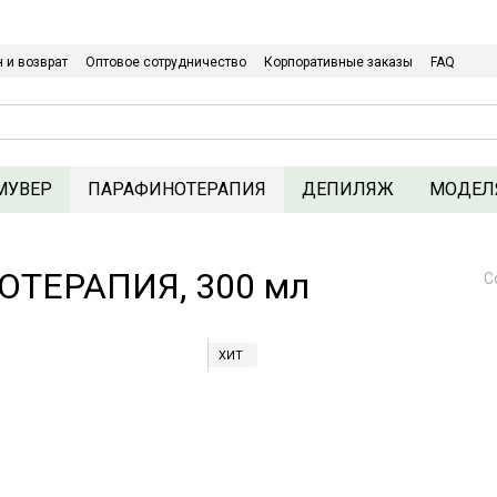
Относительно оптовых/ОПТовых закупок Кликайте сюда
 и возврат
Оптовое сотрудничество
Корпоративные заказы
FAQ
Политика конфиденциальности
МУВЕР
ПАРАФИНОТЕРАПИЯ
ДЕПИЛЯЖ
МОДЕЛ
ОТЕРАПИЯ, 300 мл
С
ХИТ