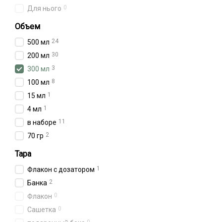
0
Для нього
Объем
24
500 мл
30
200 мл
3
300 мл
8
100 мл
1
15 мл
1
4 мл
11
в наборе
2
70 гр
Тара
1
Флакон с дозатором
2
Банка
0
Флакон
0
Сашетка