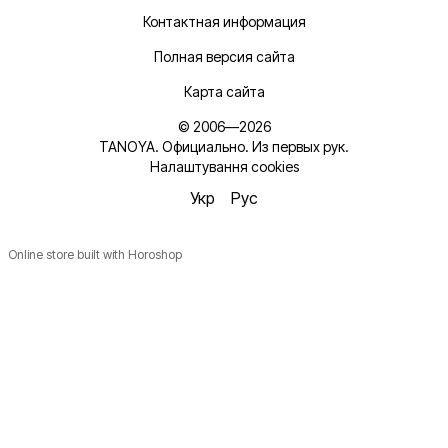
Контактная информация
Полная версия сайта
Карта сайта
© 2006—2026
TANOYA. Официально. Из первых рук.
Налаштування cookies
Укр
Рус
Online store built with Horoshop
Новинки, ідеї для догляду та знижки — підписка, що
надихає!
Плюс —
секретний промокод
в першому листі*
*Промокод діє один раз і лише для роздрібних замовлень.
Ім'я
Email
*