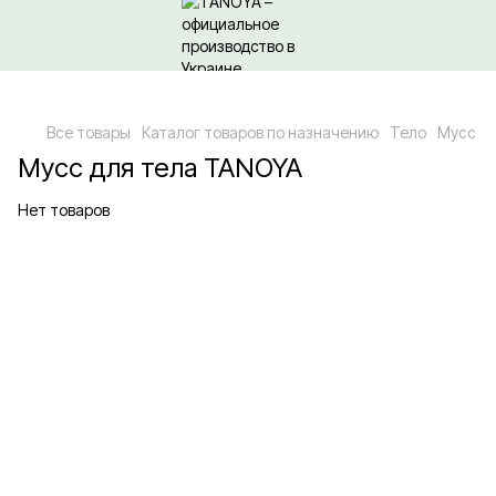
Относительно оптовых/ОПТовых закупок Кликайте сюда
Все товары
Каталог товаров по назначению
Тело
Мусс
Мусс для тела TANOYA
Нет товаров