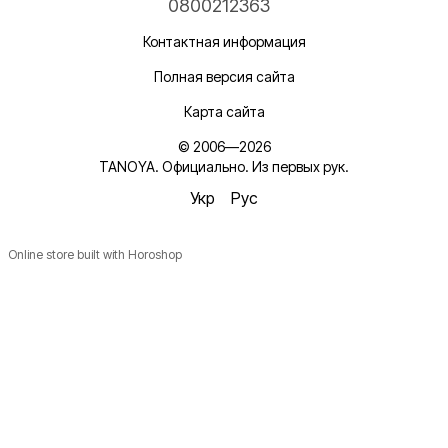
0800212363
Контактная информация
Полная версия сайта
Карта сайта
© 2006—2026
TANOYA. Официально. Из первых рук.
Укр
Рус
Online store built with Horoshop
Новинки, ідеї для догляду та знижки — підписка, що
надихає!
Плюс —
секретний промокод
в першому листі*
*Промокод діє один раз і лише для роздрібних замовлень.
Ім'я
Email
*