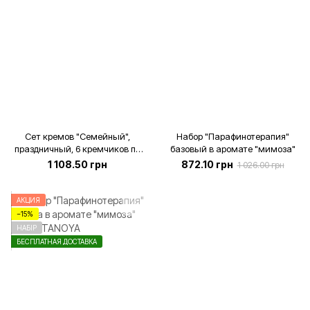
Сет кремов "Семейный",
Набор "Парафинотерапия"
праздничный, 6 кремчиков по
базовый в аромате "мимоза"
100 мл
1 108.50 грн
872.10 грн
1 026.00 грн
АКЦИЯ
−15%
НАБІР
БЕСПЛАТНАЯ ДОСТАВКА