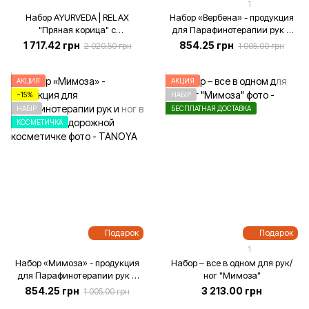
1
Набор AYURVEDA | RELAX
Набор «Вербена» - продукция
"Пряная корица" с
для Парафинотерапии рук и
металлической свечой в
ног в изысканной дорожной
1 717.42 грн
854.25 грн
2 020.50 грн
1 005.00 грн
подарочном боксе.
косметичке
АКЦИЯ
АКЦИЯ
−15%
НАБІР
НАБІР
БЕСПЛАТНАЯ ДОСТАВКА
КОСМЕТИЧКА
Подарок
Подарок
1
Набор «Мимоза» - продукция
Набор – все в одном для рук/
для Парафинотерапии рук и
ног "Мимоза"
ног в изысканной дорожной
854.25 грн
3 213.00 грн
1 005.00 грн
косметичке