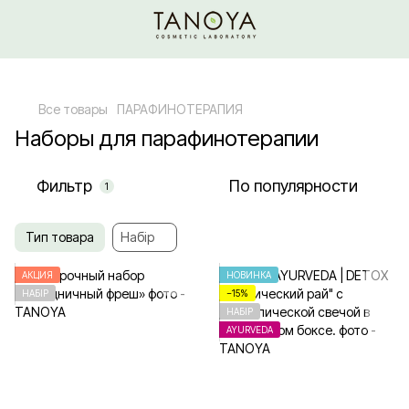
Относительно оптовых/ОПТовых закупок Кликайте сюда
Все товары
ПАРАФИНОТЕРАПИЯ
Наборы для парафинотерапии
Фильтр
По популярности
1
Тип товара
Набір
АКЦИЯ
НОВИНКА
НАБІР
−15%
НАБІР
AYURVEDA