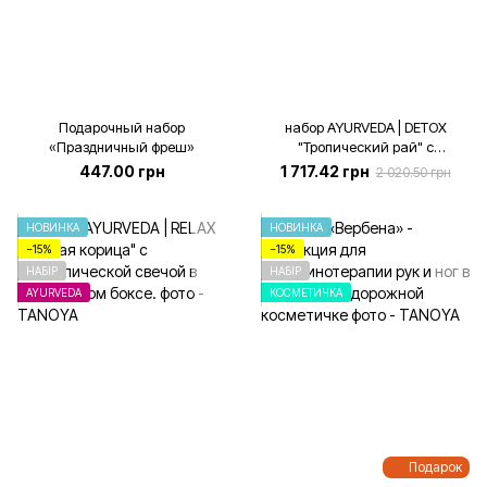
Подарочный набор
набор AYURVEDA | DETOX
«Праздничный фреш»
"Тропический рай" с
металлической свечой в
447.00 грн
1 717.42 грн
2 020.50 грн
подарочном боксе.
НОВИНКА
НОВИНКА
−15%
−15%
НАБІР
НАБІР
AYURVEDA
КОСМЕТИЧКА
Подарок