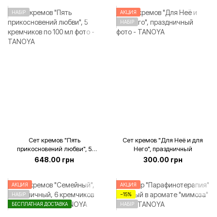
НАБІР
АКЦИЯ
НАБІР
Сет кремов "Пять
Сет кремов "Для Неё и для
прикосновений любви", 5
Него", праздничный
кремчиков по 100 мл
648.00 грн
300.00 грн
АКЦИЯ
АКЦИЯ
НАБІР
−15%
БЕСПЛАТНАЯ ДОСТАВКА
НАБІР