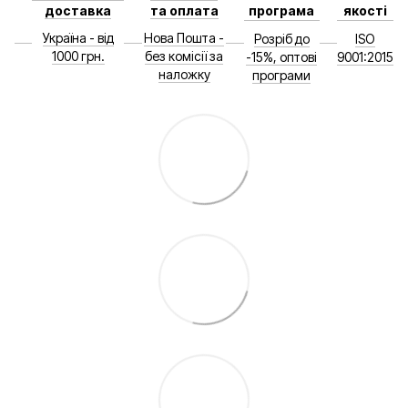
доставка
та оплата
програма
якості
Україна - від
Нова Пошта -
Розріб до
ISO
1000 грн.
без комісії за
-15%, оптові
9001:2015
наложку
програми