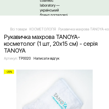
Щодо гуртових/ОПТових закупівель Клікайте сюди
Всі товари
КОСМЕТОЛОГІЯ
Рукавичка махрова TANOYA-косм
Рукавичка махрова TANOYA-
косметолог (1 шт, 20х15 см) - серія
TANOYA
Артикул:
TP0020
Написати відгук
−25%