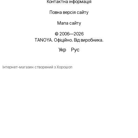
Контактна інформація
Повна версія сайту
Мапа сайту
© 2006—2026
TANOYA. Офіційно. Від виробника.
Укр
Рус
Інтернет-магазин створений з Хорошоп
Новинки, ідеї для догляду та знижки — підписка, що
надихає!
Плюс —
секретний промокод
в першому листі*
*Промокод діє один раз і лише для роздрібних замовлень.
Ім'я
Email
*