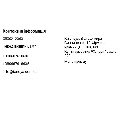
Контактна інформація
0800212363
Київ, вул. Володимира
Винниченка, 12 Фірмова
Передзвонити Вам?
крамниця: Львів, вул.
Кульпарківська 93, корп.1, офіс
292
+380687618635
Мапа проїзду
+380687618635
info@tanoya.com.ua