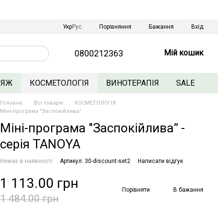
Порівняння
Укр
Рус
Бажання
Вхід
0800212363
Мій кошик
ЛЯЖ
КОСМЕТОЛОГІЯ
ВИНОТЕРАПІЯ
SALE
Головна
Всі товари
КОСМЕТОЛОГІЯ
Міні-програма "Заспокійлива”
Міні-програма "Заспокійлива” -
серія TANOYA
Немає в наявності
Артикул: 30-discount-set2
Написати відгук
1 113.00 грн
Порівняти
В бажання
1 484.00 грн