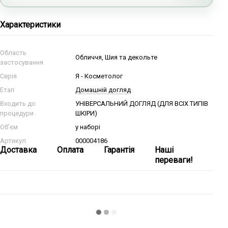
Характеристики
Область
Обличчя, Шия та декольте
застосування
Серія
Я - Косметолог
Етап
Домашній догляд
Входить до
УНІВЕРСАЛЬНИЙ ДОГЛЯД (ДЛЯ ВСІХ ТИПІВ
процедури
ШКІРИ)
Об’єм
у наборі
Артикул
000004186
Доставка
Оплата
Гарантія
Наші
переваги!