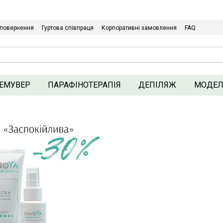
Щодо гуртових/ОПТових закупівель Клікайте сюди
 повернення
Гуртова співпраця
Корпоративні замовлення
FAQ
ика конфіденційності
ЕМУВЕР
ПАРАФІНОТЕРАПІЯ
ДЕПІЛЯЖ
МОДЕ