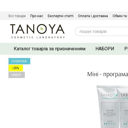
Перейти до основного контенту
Всі товари
Про нас
Експертні статті
Оплата і доставка
Обмін та
Сертифікати якості
Контактна інформація
Договір оферти
Політ
Каталог товарів за призначенням
НАБОРИ
Р
НОВИНКА
−25%
НАБІР